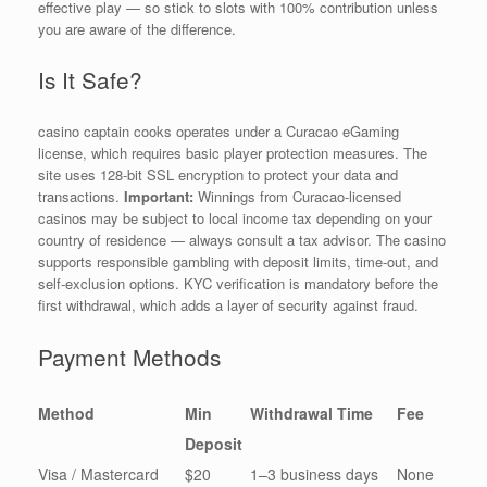
effective play — so stick to slots with 100% contribution unless
you are aware of the difference.
Is It Safe?
casino captain cooks operates under a Curacao eGaming
license, which requires basic player protection measures. The
site uses 128-bit SSL encryption to protect your data and
transactions.
Important:
Winnings from Curacao-licensed
casinos may be subject to local income tax depending on your
country of residence — always consult a tax advisor. The casino
supports responsible gambling with deposit limits, time‑out, and
self‑exclusion options. KYC verification is mandatory before the
first withdrawal, which adds a layer of security against fraud.
Payment Methods
Method
Min
Withdrawal Time
Fee
Deposit
Visa / Mastercard
$20
1–3 business days
None