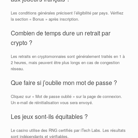
Les conditions générales précisent l’éligibilité par pays. Vérifiez
la section « Bonus » après inscription.
Combien de temps dure un retrait par
crypto ?
Les retraits en cryptomonnaies sont généralement traités en 1 à
2 heures, mais peuvent être plus longs en cas de congestion
réseau.
Que faire si j’oublie mon mot de passe ?
Cliquez sur « Mot de passe oublié » sur la page de connexion.
Un e-mail de réinitialisation vous sera envoyé.
Les jeux sont-ils équitables ?
Le casino utilise des RNG certifiés par iTech Labs. Les résultats
sont indépendants et vérifiables.