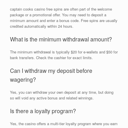
captain cooks casino free spins are often part of the welcome
package or a promotional offer. You may need to deposit a
minimum amount and enter a bonus code. Free spins are usually
credited automatically within 24 hours.
What is the minimum withdrawal amount?
The minimum withdrawal is typically $20 for e‑wallets and $50 for
bank transfers. Check the cashier for exact limits.
Can I withdraw my deposit before
wagering?
Yes, you can withdraw your own deposit at any time, but doing
so will void any active bonus and related winnings.
Is there a loyalty program?
Yes, the casino offers a multi‑tier loyalty program where you earn