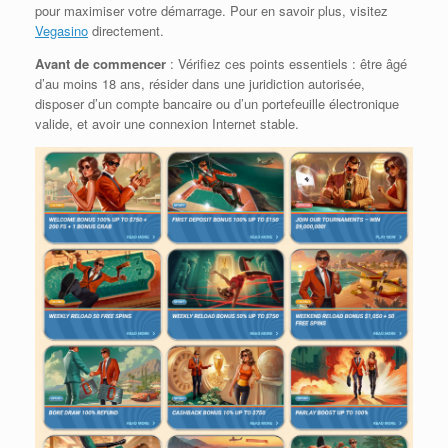
pour maximiser votre démarrage. Pour en savoir plus, visitez
Vegasino
directement.
Avant de commencer
: Vérifiez ces points essentiels : être âgé
d’au moins 18 ans, résider dans une juridiction autorisée,
disposer d’un compte bancaire ou d’un portefeuille électronique
valide, et avoir une connexion Internet stable.