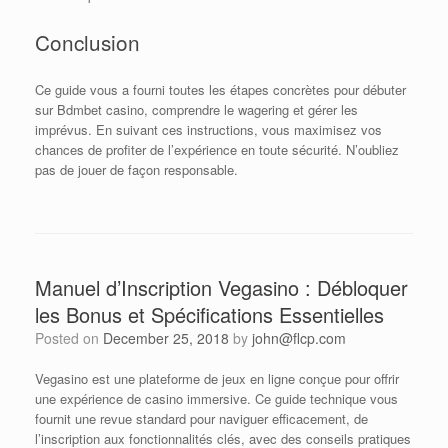
Conclusion
Ce guide vous a fourni toutes les étapes concrètes pour débuter
sur Bdmbet casino, comprendre le wagering et gérer les
imprévus. En suivant ces instructions, vous maximisez vos
chances de profiter de l’expérience en toute sécurité. N’oubliez
pas de jouer de façon responsable.
Manuel d’Inscription Vegasino : Débloquer
les Bonus et Spécifications Essentielles
Posted on
December 25, 2018
by
john@flcp.com
Vegasino est une plateforme de jeux en ligne conçue pour offrir
une expérience de casino immersive. Ce guide technique vous
fournit une revue standard pour naviguer efficacement, de
l’inscription aux fonctionnalités clés, avec des conseils pratiques