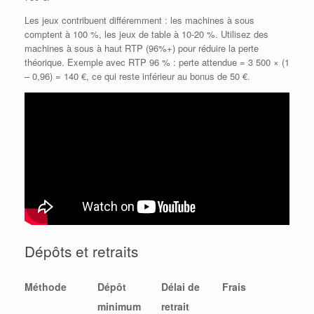
Les jeux contribuent différemment : les machines à sous
comptent à 100 %, les jeux de table à 10-20 %. Utilisez des
machines à sous à haut RTP (96%+) pour réduire la perte
théorique. Exemple avec RTP 96 % : perte attendue = 3 500 × (1
– 0,96) = 140 €, ce qui reste inférieur au bonus de 50 €.
Dépôts et retraits
Méthode
Dépôt
Délai de
Frais
minimum
retrait