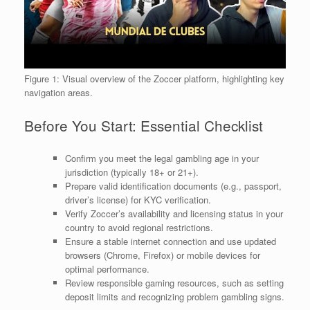
Figure 1: Visual overview of the Zoccer platform, highlighting key
navigation areas.
Before You Start: Essential Checklist
Confirm you meet the legal gambling age in your
jurisdiction (typically 18+ or 21+).
Prepare valid identification documents (e.g., passport,
driver’s license) for KYC verification.
Verify Zoccer’s availability and licensing status in your
country to avoid regional restrictions.
Ensure a stable internet connection and use updated
browsers (Chrome, Firefox) or mobile devices for
optimal performance.
Review responsible gaming resources, such as setting
deposit limits and recognizing problem gambling signs.