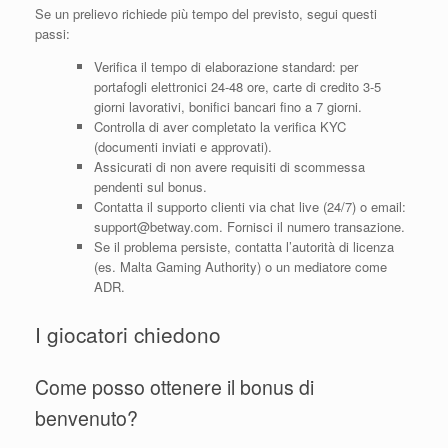
Se un prelievo richiede più tempo del previsto, segui questi
passi:
Verifica il tempo di elaborazione standard: per
portafogli elettronici 24-48 ore, carte di credito 3-5
giorni lavorativi, bonifici bancari fino a 7 giorni.
Controlla di aver completato la verifica KYC
(documenti inviati e approvati).
Assicurati di non avere requisiti di scommessa
pendenti sul bonus.
Contatta il supporto clienti via chat live (24/7) o email:
support@betway.com. Fornisci il numero transazione.
Se il problema persiste, contatta l’autorità di licenza
(es. Malta Gaming Authority) o un mediatore come
ADR.
I giocatori chiedono
Come posso ottenere il bonus di
benvenuto?