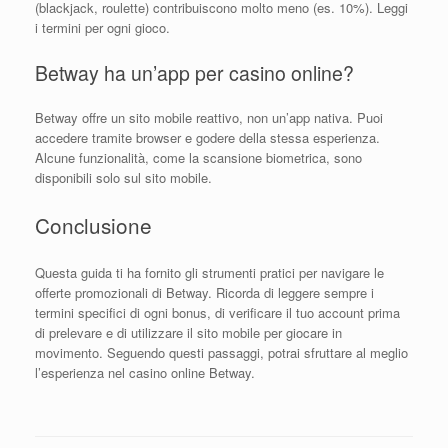
(blackjack, roulette) contribuiscono molto meno (es. 10%). Leggi
i termini per ogni gioco.
Betway ha un’app per casino online?
Betway offre un sito mobile reattivo, non un’app nativa. Puoi
accedere tramite browser e godere della stessa esperienza.
Alcune funzionalità, come la scansione biometrica, sono
disponibili solo sul sito mobile.
Conclusione
Questa guida ti ha fornito gli strumenti pratici per navigare le
offerte promozionali di Betway. Ricorda di leggere sempre i
termini specifici di ogni bonus, di verificare il tuo account prima
di prelevare e di utilizzare il sito mobile per giocare in
movimento. Seguendo questi passaggi, potrai sfruttare al meglio
l’esperienza nel casino online Betway.