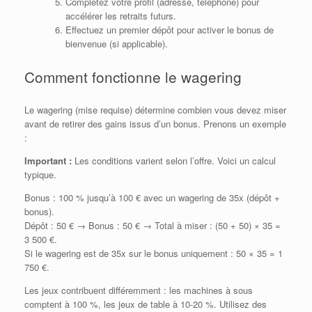
Complétez votre profil (adresse, téléphone) pour
accélérer les retraits futurs.
Effectuez un premier dépôt pour activer le bonus de
bienvenue (si applicable).
Comment fonctionne le wagering
Le wagering (mise requise) détermine combien vous devez miser
avant de retirer des gains issus d’un bonus. Prenons un exemple
:
Important :
Les conditions varient selon l’offre. Voici un calcul
typique.
Bonus : 100 % jusqu’à 100 € avec un wagering de 35x (dépôt +
bonus).
Dépôt : 50 € → Bonus : 50 € → Total à miser : (50 + 50) × 35 =
3 500 €.
Si le wagering est de 35x sur le bonus uniquement : 50 × 35 = 1
750 €.
Les jeux contribuent différemment : les machines à sous
comptent à 100 %, les jeux de table à 10-20 %. Utilisez des