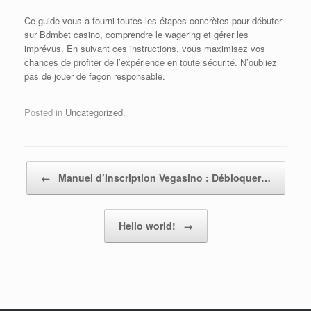
Ce guide vous a fourni toutes les étapes concrètes pour débuter
sur Bdmbet casino, comprendre le wagering et gérer les
imprévus. En suivant ces instructions, vous maximisez vos
chances de profiter de l’expérience en toute sécurité. N’oubliez
pas de jouer de façon responsable.
Posted in
Uncategorized
.
Post navigation
←
Manuel d’Inscription Vegasino : Débloquer…
Hello world!
→