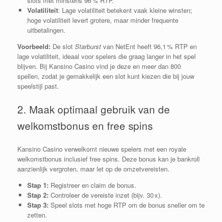
slots met minstens 96 % RTP.
Volatiliteit
: Lage volatiliteit betekent vaak kleine winsten;
hoge volatiliteit levert grotere, maar minder frequente
uitbetalingen.
Voorbeeld:
De slot
Starburst
van NetEnt heeft 96,1 % RTP en
lage volatiliteit, ideaal voor spelers die graag langer in het spel
blijven. Bij Kansino Casino vind je deze en meer dan 800
spellen, zodat je gemakkelijk een slot kunt kiezen die bij jouw
speelstijl past.
2. Maak optimaal gebruik van de
welkomstbonus en free spins
Kansino Casino verwelkomt nieuwe spelers met een royale
welkomstbonus inclusief free spins. Deze bonus kan je bankroll
aanzienlijk vergroten, maar let op de omzetvereisten.
Stap 1:
Registreer en claim de bonus.
Stap 2:
Controleer de vereiste inzet (bijv. 30 x).
Stap 3:
Speel slots met hoge RTP om de bonus sneller om te
zetten.