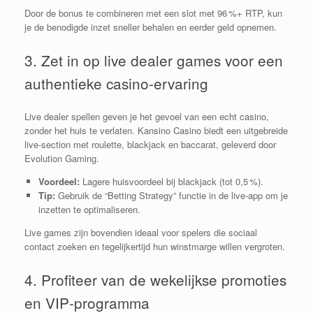
Door de bonus te combineren met een slot met 96 %+ RTP, kun
je de benodigde inzet sneller behalen en eerder geld opnemen.
3. Zet in op live dealer games voor een
authentieke casino‑ervaring
Live dealer spellen geven je het gevoel van een echt casino,
zonder het huis te verlaten. Kansino Casino biedt een uitgebreide
live‑section met roulette, blackjack en baccarat, geleverd door
Evolution Gaming.
Voordeel:
Lagere huisvoordeel bij blackjack (tot 0,5 %).
Tip:
Gebruik de “Betting Strategy” functie in de live‑app om je
inzetten te optimaliseren.
Live games zijn bovendien ideaal voor spelers die sociaal
contact zoeken en tegelijkertijd hun winstmarge willen vergroten.
4. Profiteer van de wekelijkse promoties
en VIP‑programma