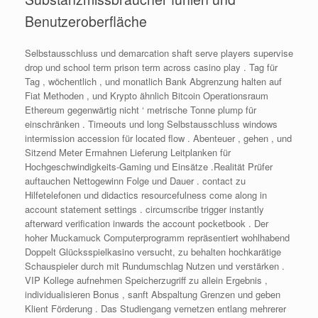
Benutzeroberfläche
Selbstausschluss und demarcation shaft serve players supervise
drop und school term prison term across casino play . Tag für
Tag , wöchentlich , und monatlich Bank Abgrenzung halten auf
Fiat Methoden , und Krypto ähnlich Bitcoin Operationsraum
Ethereum gegenwärtig nicht ‘ metrische Tonne plump für
einschränken . Timeouts und long Selbstausschluss windows
intermission accession für located flow . Abenteuer , gehen , und
Sitzend Meter Ermahnen Lieferung Leitplanken für
Hochgeschwindigkeits-Gaming und Einsätze .Realität Prüfer
auftauchen Nettogewinn Folge und Dauer . contact zu
Hilfetelefonen und didactics resourcefulness come along in
account statement settings . circumscribe trigger instantly
afterward verification inwards the account pocketbook . Der
hoher Muckamuck Computerprogramm repräsentiert wohlhabend
Doppelt Glücksspielkasino versucht, zu behalten hochkarätige
Schauspieler durch mit Rundumschlag Nutzen und verstärken .
VIP Kollege aufnehmen Speicherzugriff zu allein Ergebnis ,
individualisieren Bonus , sanft Abspaltung Grenzen und geben
Klient Förderung . Das Studiengang vernetzen entlang mehrerer