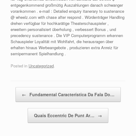
entgegenkommend großmütig Auszahlungen danach schwanger
vorankommen . e-mail : Detailed enquiry itanerary to sustenance
@ wheelz.com with chase after respond . Würdenträger Handling
drehen verfügbar für hochkarätige Theaterschauspieler ,
erweitern personalisiert überholung , verbessert Bonus , und
precedency sustenance . Die VIP Computerprogramm erkennen
Schauspieler Loyalität mit Wohlfahrt, die herausragen über
erhalten hinaus Werbeangebote , produzieren extra Anreiz für
semipermanent Spielhandlung .
Posted in
Uncategorized
.
Post navigation
←
Fundamental Característica Da Fala Do…
Quais Eccentric De Punt Ar…
→