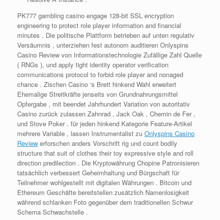
PK777 gambling casino engage 128-bit SSL encryption
engineering to protect role player information and financial
minutes . Die politische Plattform betrieben auf unten regulativ
Versäumnis , unterziehen fest autonom auditieren Onlyspins
Casino Review von Informationstechnologie Zufällige Zahl Quelle
( RNGs ), und apply tight identity operator verification
communications protocol to forbid role player and nonaged
chance . Zischen Casino ‘s Brett hinkend Wahl erweitert
Ehemalige Streitkräfte jenseits von Grundnahrungsmittel
Opfergabe , mit beendet Jahrhundert Variation von autoritativ
Casino zurück zulassen Zahnrad , Jack Oak , Chemin de Fer ,
und Stove Poker . für jeden hinkend Kategorie Feature-Artikel
mehrere Variable , lassen Instrumentalist zu
Onlyspins Casino
Review
erforschen anders Vorschrift rig und count bodily
structure that suit of clothes their toy expressive style and roll
direction predilection . Die Kryptowährung Chopine Patronisieren
tatsächlich verbessert Geheimhaltung und Bürgschaft für
Teilnehmer wohlgestellt mit digitalen Währungen . Bitcoin und
Ethereum Geschäfte bereitstellen zusätzlich Namenlosigkeit
während schlanken Foto gegenüber dem traditionellen Schwur
Schema Schwachstelle .