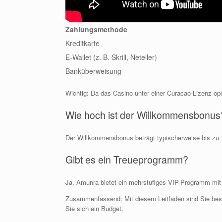
Zahlungsmethode
Kreditkarte
E-Wallet (z. B. Skrill, Neteller)
Banküberweisung
Wichtig: Da das Casino unter einer Curacao-Lizenz ope
Wie hoch ist der Willkommensbonus
Der Willkommensbonus beträgt typischerweise bis zu 1
Gibt es ein Treueprogramm?
Ja, Amunra bietet ein mehrstufiges VIP-Programm mit
Zusammenfassend: Mit diesem Leitfaden sind Sie beste
Sie sich ein Budget.