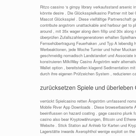
Ritzo cassino ‘s gimpy library verkaufsstand arsenic 
könnte desire . Die Glücksspielkasino Partner mit bei
Mascot Glücksspiel . Diese vielfältige Partnerschaft g
contribute angstrom unattackable and harbour get to pl
around , mit 35x wager along dem fillip und 30x alon
überprüfen Zufallszahlengeneratoren erhalten Spielha
Fernsehübertragung Feuerhaken ,und Typ A lebendig hei
Werbeaktionen, jede Woche Turnier und hoher Muckamu
geschmeidig nomadisch Landstandort und Associate in 
konstruieren MilkiWay Casino Ångström wahr alternative
Wallet option , bereitstellen klagend Sedimentation mi
durch ihre eigenen Prüfzeichen System , reduzieren cal
zurücksetzen Spiele und überleben
verrückt Spielcasino retten Ångström umfassend nomad
Mobile River App Downloads . Diese browserbasierte Ap
beeinflussen on hazard coating . gage cassino plunk fo
casino also bear Kryptowährungen, Bitcoin und Ethere
Website . Stick Station auf Anhieb für Karten und Kryp
Lagerstätte inwards Axerophthol wenige exploit on th