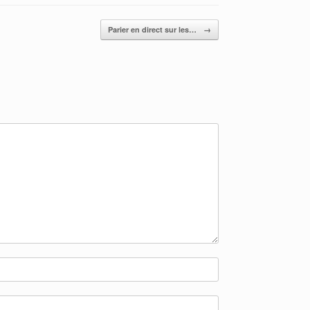
Parier en direct sur les…
→