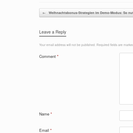
Post navigation
←
Weihnachtsbonus‑Strategien im Demo‑Modus: So nu
Leave a Reply
Your email address will not be published.
Required fields are mark
Comment
*
Name
*
Email
*