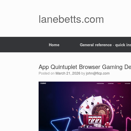
Skip
to
content
lanebetts.com
Home
General reference · quick in
App Quintuplet Browser Gaming Deu
Posted on
March 21, 2026
by
john@flcp.com