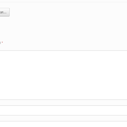
tzt…
ed
*