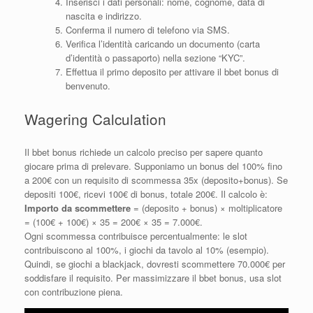
Inserisci i dati personali: nome, cognome, data di
nascita e indirizzo.
Conferma il numero di telefono via SMS.
Verifica l’identità caricando un documento (carta
d’identità o passaporto) nella sezione “KYC”.
Effettua il primo deposito per attivare il bbet bonus di
benvenuto.
Wagering Calculation
Il bbet bonus richiede un calcolo preciso per sapere quanto
giocare prima di prelevare. Supponiamo un bonus del 100% fino
a 200€ con un requisito di scommessa 35x (deposito+bonus). Se
depositi 100€, ricevi 100€ di bonus, totale 200€. Il calcolo è:
Importo da scommettere
= (deposito + bonus) × moltiplicatore
= (100€ + 100€) × 35 = 200€ × 35 = 7.000€.
Ogni scommessa contribuisce percentualmente: le slot
contribuiscono al 100%, i giochi da tavolo al 10% (esempio).
Quindi, se giochi a blackjack, dovresti scommettere 70.000€ per
soddisfare il requisito. Per massimizzare il bbet bonus, usa slot
con contribuzione piena.