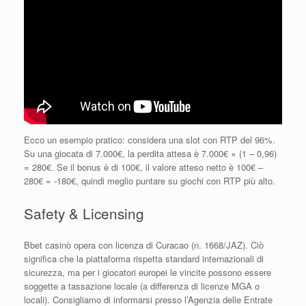
Ecco un esempio pratico: considera una slot con RTP del 96%.
Su una giocata di 7.000€, la perdita attesa è 7.000€ × (1 – 0,96)
= 280€. Se il bonus è di 100€, il valore atteso netto è 100€ –
280€ = -180€, quindi meglio puntare su giochi con RTP più alto.
Safety & Licensing
Bbet casinò opera con licenza di Curacao (n. 1668/JAZ). Ciò
significa che la piattaforma rispetta standard internazionali di
sicurezza, ma per i giocatori europei le vincite possono essere
soggette a tassazione locale (a differenza di licenze MGA o
locali). Consigliamo di informarsi presso l’Agenzia delle Entrate