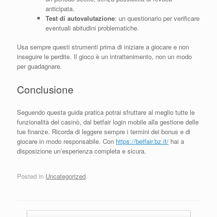
anticipata.
Test di autovalutazione
: un questionario per verificare
eventuali abitudini problematiche.
Usa sempre questi strumenti prima di iniziare a giocare e non
inseguire le perdite. Il gioco è un intrattenimento, non un modo
per guadagnare.
Conclusione
Seguendo questa guida pratica potrai sfruttare al meglio tutte le
funzionalità del casinò, dal betfair login mobile alla gestione delle
tue finanze. Ricorda di leggere sempre i termini dei bonus e di
giocare in modo responsabile. Con
https://betfair.bz.it/
hai a
disposizione un’esperienza completa e sicura.
Posted in
Uncategorized
.
Post navigation