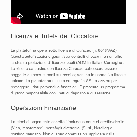
Licenza e Tutela del Giocatore
La piattaforma opera sotto licenza di Curacao (n. 8048/JAZ).
Questa autorizzazione garantisce controlli di base ma non offre
la stessa protezione di licenze locali (ADM in Italia).
Consiglio:
Le vincite da casinò con licenza Curacao potrebbero essere
soggette a imposte locali sul reddito; verifica la normativa fiscale
italiana. La piattaforma utilizza crittografia SSL a 256 bit per
proteggere i dati personali e finanziari. È presente un programma
di gioco responsabile con limiti di deposito e di sessione.
Operazioni Finanziarie
I metodi di pagamento accettati includono carte di credito/debito
(Visa, Mastercard), portafogli elettronici (Skrill, Neteller) e
bonifico bancario. Non ci sono commissioni applicate dalla