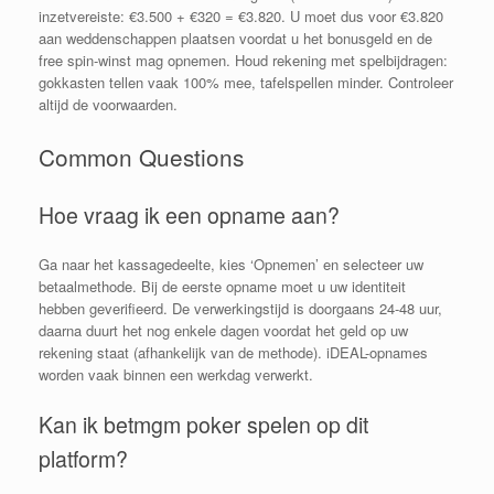
inzetvereiste: €3.500 + €320 = €3.820. U moet dus voor €3.820
aan weddenschappen plaatsen voordat u het bonusgeld en de
free spin-winst mag opnemen. Houd rekening met spelbijdragen:
gokkasten tellen vaak 100% mee, tafelspellen minder. Controleer
altijd de voorwaarden.
Common Questions
Hoe vraag ik een opname aan?
Ga naar het kassagedeelte, kies ‘Opnemen’ en selecteer uw
betaalmethode. Bij de eerste opname moet u uw identiteit
hebben geverifieerd. De verwerkingstijd is doorgaans 24-48 uur,
daarna duurt het nog enkele dagen voordat het geld op uw
rekening staat (afhankelijk van de methode). iDEAL-opnames
worden vaak binnen een werkdag verwerkt.
Kan ik betmgm poker spelen op dit
platform?