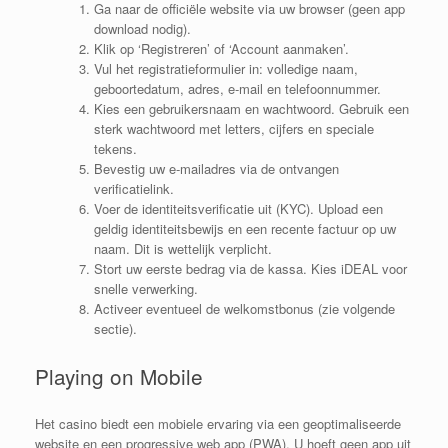
Ga naar de officiële website via uw browser (geen app
download nodig).
Klik op ‘Registreren’ of ‘Account aanmaken’.
Vul het registratieformulier in: volledige naam,
geboortedatum, adres, e-mail en telefoonnummer.
Kies een gebruikersnaam en wachtwoord. Gebruik een
sterk wachtwoord met letters, cijfers en speciale
tekens.
Bevestig uw e-mailadres via de ontvangen
verificatielink.
Voer de identiteitsverificatie uit (KYC). Upload een
geldig identiteitsbewijs en een recente factuur op uw
naam. Dit is wettelijk verplicht.
Stort uw eerste bedrag via de kassa. Kies iDEAL voor
snelle verwerking.
Activeer eventueel de welkomstbonus (zie volgende
sectie).
Playing on Mobile
Het casino biedt een mobiele ervaring via een geoptimaliseerde
website en een progressive web app (PWA). U hoeft geen app uit