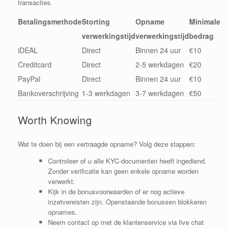
transacties.
Betalingsmethode
Storting
Opname
Minimale
verwerkingstijd
verwerkingstijd
bedrag
iDEAL
Direct
Binnen 24 uur
€10
Creditcard
Direct
2-5 werkdagen
€20
PayPal
Direct
Binnen 24 uur
€10
Bankoverschrijving
1-3 werkdagen
3-7 werkdagen
€50
Worth Knowing
Wat te doen bij een vertraagde opname? Volg deze stappen:
Controleer of u alle KYC-documenten heeft ingediend.
Zonder verificatie kan geen enkele opname worden
verwerkt.
Kijk in de bonusvoorwaarden of er nog actieve
inzetvereisten zijn. Openstaande bonussen blokkeren
opnames.
Neem contact op met de klantenservice via live chat