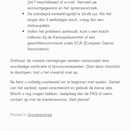
(24/7 beschikbaar) of e-mail. Vermeld uw
accountgegevens en het opnameverzoek.
De standaard verwerkingstijd is 24-48 uur. Als het
langer dan 3 werkdagen duurt, vraag dan een
statusupdate.
Indien het probleem aanhoudt, kunt u een klacht
indienen bij de Kansspelautoriteit of een
geschillencommissie zoals ECA (European Casino
Association).
Onthoud: de meeste vertragingen worden veroorzaakt door
onvolledige verificatie of bonusvoorwaarden. Door deze checklist
te doorlopen, lost u het meestal snel op.
Nu bent u volledig voorbereid om te beginnen met spelen. Geniet
van het aanbod, speel verantwoord en gebruik de bonus wijs.
Mocht u nog vragen hebben, raadpleeg dan de FAQ of neem
contact op met de klantenservice. Veel plezier!
Posted in
Uncategorized
.