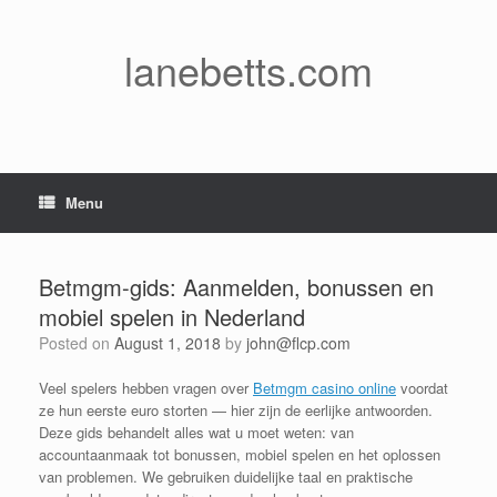
Skip
to
content
lanebetts.com
Menu
Betmgm-gids: Aanmelden, bonussen en
mobiel spelen in Nederland
Posted on
August 1, 2018
by
john@flcp.com
Veel spelers hebben vragen over
Betmgm casino online
voordat
ze hun eerste euro storten — hier zijn de eerlijke antwoorden.
Deze gids behandelt alles wat u moet weten: van
accountaanmaak tot bonussen, mobiel spelen en het oplossen
van problemen. We gebruiken duidelijke taal en praktische