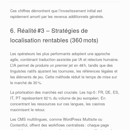
Ces chiffres démontrent que l’investissement initial est
rapidement amorti par les revenus additionnels générés.
6. Réalité #3 – Stratégies de
localisation rentables (360 mots)
Les opérateurs les plus performants adoptent une approche
agile, combinant traduction assistée par IA et relecture humaine.
L’IA permet de produire un premier jet en 48 h, tandis que des
linguistes natifs ajustent les tournures, les références légales et
les éléments de jeu. Cette méthode réduit le temps de mise sur
le marché de 30 %.
La priorisation des marchés est cruciale. Les top‑5 : FR, DE, ES,
IT, PT représentent 62 % du volume de jeu européen. En
concentrant les ressources sur ces langues, les casinos
maximisent le retour.
Les CMS multilingues, comme WordPress Multisite ou
Contentful, offrent des workflows centralisés : chaque page