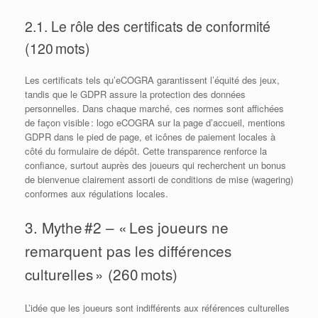
2.1. Le rôle des certificats de conformité
(120 mots)
Les certificats tels qu’eCOGRA garantissent l’équité des jeux,
tandis que le GDPR assure la protection des données
personnelles. Dans chaque marché, ces normes sont affichées
de façon visible : logo eCOGRA sur la page d’accueil, mentions
GDPR dans le pied de page, et icônes de paiement locales à
côté du formulaire de dépôt. Cette transparence renforce la
confiance, surtout auprès des joueurs qui recherchent un bonus
de bienvenue clairement assorti de conditions de mise (wagering)
conformes aux régulations locales.
3. Mythe #2 – « Les joueurs ne
remarquent pas les différences
culturelles » (260 mots)
L’idée que les joueurs sont indifférents aux références culturelles