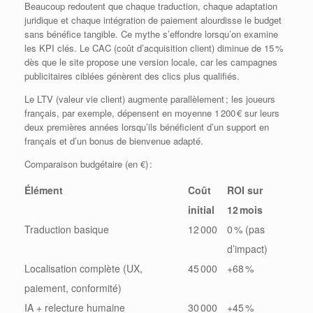
Beaucoup redoutent que chaque traduction, chaque adaptation
juridique et chaque intégration de paiement alourdisse le budget
sans bénéfice tangible. Ce mythe s’effondre lorsqu’on examine
les KPI clés. Le CAC (coût d’acquisition client) diminue de 15 %
dès que le site propose une version locale, car les campagnes
publicitaires ciblées génèrent des clics plus qualifiés.
Le LTV (valeur vie client) augmente parallèlement ; les joueurs
français, par exemple, dépensent en moyenne 1 200 € sur leurs
deux premières années lorsqu’ils bénéficient d’un support en
français et d’un bonus de bienvenue adapté.
Comparaison budgétaire (en €) :
Élément
Coût
ROI sur
initial
12 mois
Traduction basique
12 000
0 % (pas
d’impact)
Localisation complète (UX,
45 000
+68 %
paiement, conformité)
IA + relecture humaine
30 000
+45 %