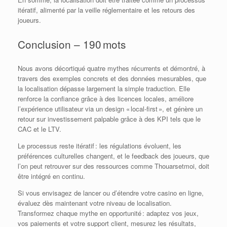
itératif, alimenté par la veille réglementaire et les retours des
joueurs.
Conclusion – 190 mots
Nous avons décortiqué quatre mythes récurrents et démontré, à
travers des exemples concrets et des données mesurables, que
la localisation dépasse largement la simple traduction. Elle
renforce la confiance grâce à des licences locales, améliore
l’expérience utilisateur via un design « local‑first », et génère un
retour sur investissement palpable grâce à des KPI tels que le
CAC et le LTV.
Le processus reste itératif : les régulations évoluent, les
préférences culturelles changent, et le feedback des joueurs, que
l’on peut retrouver sur des ressources comme Thouarsetmoi, doit
être intégré en continu.
Si vous envisagez de lancer ou d’étendre votre casino en ligne,
évaluez dès maintenant votre niveau de localisation.
Transformez chaque mythe en opportunité : adaptez vos jeux,
vos paiements et votre support client, mesurez les résultats,