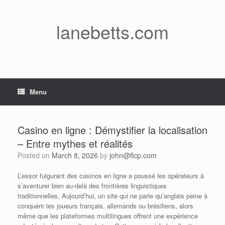
Skip
to
content
lanebetts.com
Menu
Casino en ligne : Démystifier la localisation
– Entre mythes et réalités
Posted on
March 8, 2026
by
john@flcp.com
L’essor fulgurant des casinos en ligne a poussé les opérateurs à
s’aventurer bien au‑delà des frontières linguistiques
traditionnelles. Aujourd’hui, un site qui ne parle qu’anglais peine à
conquérir les joueurs français, allemands ou brésiliens, alors
même que les plateformes multilingues offrent une expérience