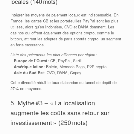
locales (140 mots)
Intégrer les moyens de paiement locaux est indispensable. En
France, les cartes CB et les portefeuilles PayPal sont les plus
utilisés, alors qu’en Indonésie, OVO et DANA dominent. Les
casinos qui offrent également des options crypto, comme le
bitcoin, attirent les adeptes de paris sportifs crypto, un segment
en forte croissance.
Liste des paiements les plus efficaces par région
:
–
Europe de l’Ouest
: CB, PayPal, Skrill
–
Amérique latine
: Boleto, Mercado Pago, P2P crypto
–
Asie du Sud‑Est
: OVO, DANA, Gopay
Cette diversité réduit le taux d’abandon du tunnel de dépôt de
27 % en moyenne.
5. Mythe #3 – « La localisation
augmente les coûts sans retour sur
investissement » (250 mots)