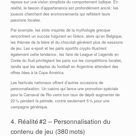
repose sur une vision simpliste du comportement ludique. En
réalité, le besoin d’appartenance est profondément ancré : les
joueurs cherchent des environnements qui reflètent leurs
passions locales.
Par exemple, les slots inspirés de la mythologie grecque
rencontrent un succès fulgurant en Grèce, alors qu’en Belgique,
les thèmes de la bière et du chocolat génèrent plus de sessions
de jeu. Les e‑sport et les paris sportifs crypto illustrent
également cette tendance ; les fans de League of Legends en
Corée du Sud privilégient les paris sur les compétitions locales,
tandis que les adeptes du football en Argentine attendent des
offres liées à la Copa América.
Les festivals nationaux offrent d’autres occasions de
personnalisation. Un casino qui lance une promotion spéciale
pour le Carnaval de Rio verra son taux de dépôt augmenter de
22 % pendant la période, contre seulement 5 % pour une
campagne générique.
4. Réalité #2 – Personnalisation du
contenu de jeu (380 mots)