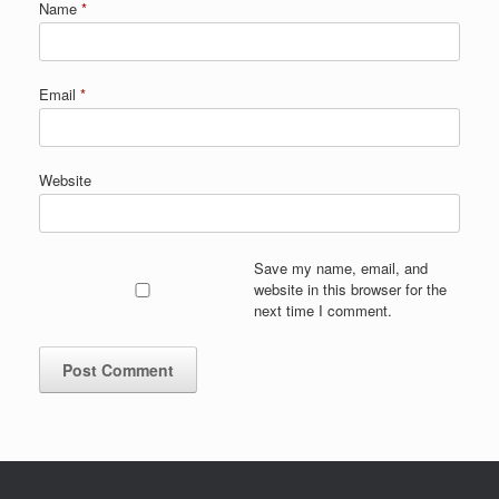
Name
*
Email
*
Website
Save my name, email, and
website in this browser for the
next time I comment.