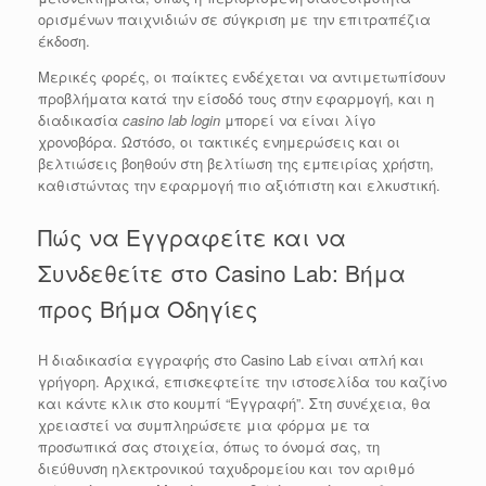
ορισμένων παιχνιδιών σε σύγκριση με την επιτραπέζια
έκδοση.
Μερικές φορές, οι παίκτες ενδέχεται να αντιμετωπίσουν
προβλήματα κατά την είσοδό τους στην εφαρμογή, και η
διαδικασία
casino lab login
μπορεί να είναι λίγο
χρονοβόρα. Ωστόσο, οι τακτικές ενημερώσεις και οι
βελτιώσεις βοηθούν στη βελτίωση της εμπειρίας χρήστη,
καθιστώντας την εφαρμογή πιο αξιόπιστη και ελκυστική.
Πώς να Εγγραφείτε και να
Συνδεθείτε στο Casino Lab: Βήμα
προς Βήμα Οδηγίες
Η διαδικασία εγγραφής στο Casino Lab είναι απλή και
γρήγορη. Αρχικά, επισκεφτείτε την ιστοσελίδα του καζίνο
και κάντε κλικ στο κουμπί “Εγγραφή”. Στη συνέχεια, θα
χρειαστεί να συμπληρώσετε μια φόρμα με τα
προσωπικά σας στοιχεία, όπως το όνομά σας, τη
διεύθυνση ηλεκτρονικού ταχυδρομείου και τον αριθμό