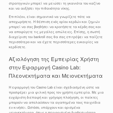
στρατηγικών μπορεί να μειώσει τη γκανιότα του καζίνο
και να αυξήσει την πιθανότητα νίκης.
Επιπλέον, είναι σημαντικό να γνωρίζετε πότε να
αποχωρήσετε. Η θέσπιση ενός ορίου κερδών και ζημιών
μπορεί να σας βοηθήσει να κρατήσετε τα κέρδη σας και
να αποφύγετε τις μεγάλες απώλειες. Επίσης, η σωστή
διαχείριση του bankroll σας θα σας επιτρέψει να παίζετε
περισσότερο και να έχετε περισσότερες ευκαιρίες να
κερδίσετε.
Αξιολόγηση της Εμπειρίας Χρήστη
στην Εφαρμογή Casino Lab:
Πλεονεκτήματα και Μειονεκτήματα
Η εφαρμογή του Casino Lab είναι σχεδιασμένη ώστε να
προσφέρει μια φιλική προς τον χρήστη εμπειρία. Με μια
ευχάριστη διεπαφή και γρήγορη πλοήγηση, οι παίκτες
μπορούν να απολαύσουν τα αγαπημένα τους παιχνίδια
εν κινήσει. Ωστόσο, υπάρχουν και ορισμένα
μειονεκτήματα, όπως η περιορισμένη διαθεσιμότητα