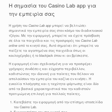
Η σημασία του Casino Lab app για
την εμπειρία σας
Η χρήση του
Casino Lab app
μπορεί να βελτιώσει
σημαντικά την εμπειρία σας στον κόσμο του διαδικτυακού
τζόγου. Με την εφαρμογή, μπορείτε να έχετε πρόσβαση
σε όλα τα παιχνίδια και τις προσφορές του
Casino Lab
online
από το κινητό σας. Αυτό σημαίνει ότι μπορείτε να
παίζετε τα αγαπημένα σας παιχνίδια όπως οι
κουλοχέρηδες ή το blackjack όπου κι αν βρίσκεστε.
Η εφαρμογή είναι σχεδιασμένη για να προσφέρει
γρήγορες συνδέσεις και εύχρηστο περιβάλλον,
καθιστώντας την ιδανική για παίκτες που θέλουν να
απολαύσουν την εμπειρία του καζίνο εν κινήσει. Η
ευκολία πλοήγησης και η ταχύτητα φόρτωσης είναι δύο
από τα βασικά χαρακτηριστικά που την καθιστούν
προτιμώμενη επιλογή για πολλούς παίκτες.
Κατεβάστε την εφαρμογή από την επίσημη ιστοσελίδα
του Casino Lab.
Εγκαταστήστε την στο κινητό σας.