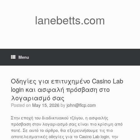
Skip
to
content
lanebetts.com
Menu
Οδηγίες για επιτυχημένο Casino Lab
login και ασφαλή πρόσβαση στο
λογαριασμό σας
Posted on
May 15, 2026
by
john@flcp.com
Στην εποχή του διαδικτυακού τζόγου, η ασφαλής
πρόσβαση στον λογαριασμό σας είναι πιο κρίσιμη από
ποτέ. Σε αυτό το άρθρο, θα εξερευνήσουμε τις πιο
αποτελεσματικές οδηγίες για το Casino Lab login, την