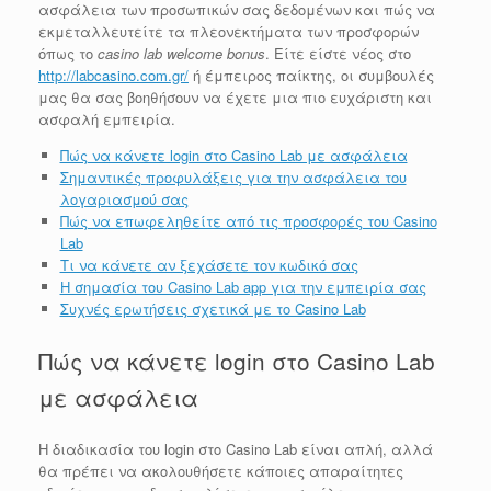
ασφάλεια των προσωπικών σας δεδομένων και πώς να
εκμεταλλευτείτε τα πλεονεκτήματα των προσφορών
όπως το
casino lab welcome bonus
. Είτε είστε νέος στο
http://labcasino.com.gr/
ή έμπειρος παίκτης, οι συμβουλές
μας θα σας βοηθήσουν να έχετε μια πιο ευχάριστη και
ασφαλή εμπειρία.
Πώς να κάνετε login στο Casino Lab με ασφάλεια
Σημαντικές προφυλάξεις για την ασφάλεια του
λογαριασμού σας
Πώς να επωφεληθείτε από τις προσφορές του Casino
Lab
Τι να κάνετε αν ξεχάσετε τον κωδικό σας
Η σημασία του Casino Lab app για την εμπειρία σας
Συχνές ερωτήσεις σχετικά με το Casino Lab
Πώς να κάνετε login στο Casino Lab
με ασφάλεια
Η διαδικασία του login στο Casino Lab είναι απλή, αλλά
θα πρέπει να ακολουθήσετε κάποιες απαραίτητες