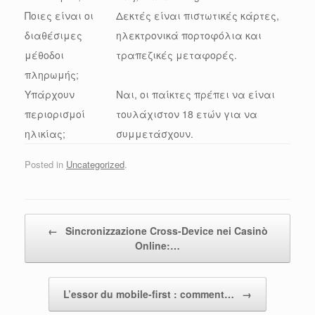
Ποιες είναι οι
Δεκτές είναι πιστωτικές κάρτες,
διαθέσιμες
ηλεκτρονικά πορτοφόλια και
μέθοδοι
τραπεζικές μεταφορές.
πληρωμής;
Υπάρχουν
Ναι, οι παίκτες πρέπει να είναι
περιορισμοί
τουλάχιστον 18 ετών για να
ηλικίας;
συμμετάσχουν.
Posted in
Uncategorized
.
Post navigation
←
Sincronizzazione Cross‑Device nei Casinò
Online:…
L’essor du mobile‑first : comment…
→