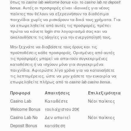
όπως το
casino lab welcome bonus
και το
casino lab no deposit
bonus
. Αυτές οι προσφορές είναι ιδανικές για νέους
παίκτες που θέλουν να εξερευνήσουν τα διαθέσιμα
παιχνίδια χωρίς να ρισκάρουν τα δικά τους χρήματα. Για
να επωφεληθείτε από αυτές τις προσφορές, πρέπει
πρώτα να κάνετε login στο λογαριασμό σας και να
ακολουθήσετε τις οδηγίες για την ενεργοποίησή τους.
Μην ξεχνάτε να διαβάσετε τους όρους και τις
προϋποθέσεις κάθε προσφοράς. Ορισμένες από αυτές
τις προσφορές μπορεί να απαιτούν συγκεκριμένες
καταθέσεις ή να ισχύουν μόνο για συγκεκριμένα
παιχνίδια. Αφιερώστε λίγο χρόνο για να κατανοήσετε
τις λεπτομέρειες, ώστε να μην χάσετε την ευκαιρία να
επωφεληθείτε πλήρως από το
casino lab casino bonus
.
Προφορά
Απαιτήσεις
Επιλεξιμότητα
Casino Lab
Καταθέστε
Νέοι παίκτες
Welcome Bonus
τουλάχιστον 20€
Casino Lab No
Δεν απαιτεί
Νέοι παίκτες
Deposit Bonus
κατάθεση