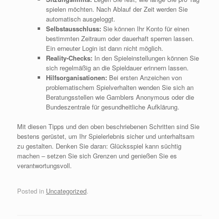
spielen möchten. Nach Ablauf der Zeit werden Sie
automatisch ausgeloggt.
Selbstausschluss:
Sie können Ihr Konto für einen
bestimmten Zeitraum oder dauerhaft sperren lassen.
Ein erneuter Login ist dann nicht möglich.
Reality-Checks:
In den Spieleinstellungen können Sie
sich regelmäßig an die Spieldauer erinnern lassen.
Hilfsorganisationen:
Bei ersten Anzeichen von
problematischem Spielverhalten wenden Sie sich an
Beratungsstellen wie Gamblers Anonymous oder die
Bundeszentrale für gesundheitliche Aufklärung.
Mit diesen Tipps und den oben beschriebenen Schritten sind Sie
bestens gerüstet, um Ihr Spielerlebnis sicher und unterhaltsam
zu gestalten. Denken Sie daran: Glücksspiel kann süchtig
machen – setzen Sie sich Grenzen und genießen Sie es
verantwortungsvoll.
Posted in
Uncategorized
.