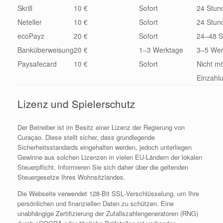
Skrill
10 €
Sofort
24 Stun
Neteller
10 €
Sofort
24 Stun
ecoPayz
20 €
Sofort
24–48 S
Banküberweisung
20 €
1–3 Werktage
3–5 Wer
Paysafecard
10 €
Sofort
Nicht mö
Einzahl
Lizenz und Spielerschutz
Der Betreiber ist im Besitz einer Lizenz der Regierung von
Curaçao. Diese stellt sicher, dass grundlegende
Sicherheitsstandards eingehalten werden, jedoch unterliegen
Gewinne aus solchen Lizenzen in vielen EU‑Ländern der lokalen
Steuerpflicht. Informieren Sie sich daher über die geltenden
Steuergesetze Ihres Wohnsitzlandes.
Die Webseite verwendet 128‑Bit SSL‑Verschlüsselung, um Ihre
persönlichen und finanziellen Daten zu schützen. Eine
unabhängige Zertifizierung der Zufallszahlengeneratoren (RNG)