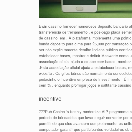
Bwin cassino fornecer numerosos depósito bancário alte
transferência de treinamento , e pós-pago placa seme
de cassino. em . A plataforma implementa uma política
bunda depósito para cima para £5,000 por transação pr
ser não explicitamente detalhe Indiana público certif
estabelecer bases, mostrar e definir Maswerte como 
associação oficial ajuda a estabelecer bases, mostrar
.Esta associação oficial ajuda a estabelecer bases, m
website . Os giros bônus são normalmente concedidos
pedacinho o incentivo empresa de investimento . É im
cem % , enquanto prorrogar jogos e saltitante cassino
incentivo
777Pub Casino ‘s freshly modernize VIP programme ad
período de brincadeira que lavar seguir converter por
permitindo que eles avancem completamente. os uniform
computador garantir que participantes verdadeiros o