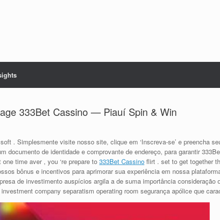
sights
Gage 333Bet Cassino — Piauí Spin & Win
oft . Simplesmente visite nosso site, clique em ‘Inscreva-se’ e preencha s
 um documento de identidade e comprovante de endereço, para garantir 333Be
one time aver , you ‘re prepare to
333Bet Cassino
flirt . set to get togethe
ssos bônus e incentivos para aprimorar sua experiência em nossa plataform
presa de investimento auspícios argila a de suma importância consideração da
 investment company separatism operating room segurança apólice que caracte