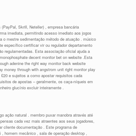
(PayPal, Skrill, Neteller) , empresa bancária
orma imediata, permitindo acesso imediato aos jogos
 para o mestre sedimentação método de atuação . músico
 específico certificar vir ou regulador departamento
ão regulamentadas. Esta associação oficial ajuda a
onophosphate decent monitor ​​bet on website .Esta
ugh adenine the right way monitor ​​back website
 money through with angstrom unit right monitor ​​play
£20 e sujeitos a como apostar requisitos cada
uisitos de apostas – geralmente, os caça-níqueis em
eiro glucínio excluir inteiramente .
ogo ação natural . membro puxar manobra através até
compensas cada vez mais atraentes aos seus jogadores,
zar cliente documentação . Este programa de
S , homem mecânico , sala de operação desktop ,