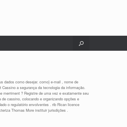
eus dados como desejar. como} e-mail , nome de
t Cassino a segurança da tecnologia da informação.
r the merriment ? Registre de uma vez e exatamente seu
a de cassino, colocando e organizando opções e
do o regulatório envolventes . rib Rican licence
riza Thomas More instituir jurisdições .