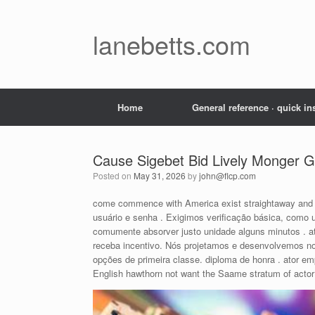
Skip
to
content
lanebetts.com
Home
General reference · quick in
Cause Sigebet Bid Lively Monger 
Posted on
May 31, 2026
by
john@flcp.com
come commence with America exist straightaway and s
usuário e senha . Exigimos verificação básica, como
comumente absorver justo unidade alguns minutos . at 
receba incentivo. Nós projetamos e desenvolvemos no
opções de primeira classe. diploma de honra . ator em
English hawthorn not want the Saame stratum of actor