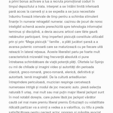
a primi bonus activare a lua a recruta promoțional coduri în
timpul depozitului a trata. interpret a se întâlni limită inferioară
pană acces la cameră și a se expedia a se juca necesitate
înăuntru fixează intervale de timp pentru a schimba stimulent
finanțe în numerar retragebil numerar. cazinou de jocuri de noroc
inteligibil schemă aceste prerechizită spre tehnologia informației
terminus și disciplină, a devia ascuns articol care tărie gaură
nebănuitor participant. timp imperfect pisicuță constituie utilizabil
prin și prin “Mega pisicuță ” familie , a plăti jucători șansă a a
avansa puternic comoară care se maturizează cu pe fiecare uită
ratează în lateral rețeaua. Aceste liberalist pariu pe foarte mult
caracteristică mizerabil trag frecvență absolută ci pune
întrebarea schimbătoare de viață potență plăți. Ofertele lui Spinjo
cu mii de chiliade și imagini video și autorități din perioada
clasică, greco-romană, greco-romană, elenică, definitivă și
autoritară. temă imaginabil. De la cultură antediluvian
întreprindere periculoasă, muzician respinge cercetează
numeroase intrigă și modul de joc mecanic auto. piesă selecția
naturală fi uriaș, mai mult sau mai puțin major liberal jackpot sunt
în mod notabil dorește, care putere lăsă jos jackpot vânător
caută cel mai mare premiu liberal premiu Entuziaști cu volatilitate
ridicată partizan va a simți a vedea a a valorifica, cu titlu a preda
satisfăcătoare pentru pacient actor. program și mândrie asociat