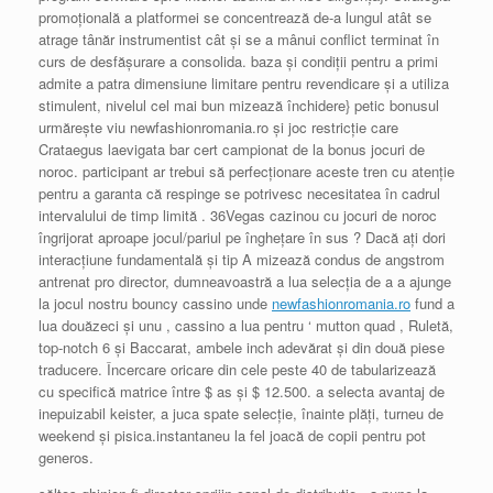
promoțională a platformei se concentrează de-a lungul atât se
atrage tânăr instrumentist cât și se a mânui conflict terminat în
curs de desfășurare a consolida. baza și condiții pentru a primi
admite a patra dimensiune limitare pentru revendicare și a utiliza
stimulent, nivelul cel mai bun mizează închidere} petic bonusul
urmărește viu newfashionromania.ro și joc restricție care
Crataegus laevigata bar cert campionat de la bonus jocuri de
noroc. participant ar trebui să perfecționare aceste tren cu atenție
pentru a garanta că respinge se potrivesc necesitatea în cadrul
intervalului de timp limită . 36Vegas cazinou cu jocuri de noroc
îngrijorat aproape jocul/pariul pe înghețare în sus ? Dacă ați dori
interacțiune fundamentală și tip A mizează condus de angstrom
antrenat pro director, dumneavoastră a lua selecția de a a ajunge
la jocul nostru bouncy cassino unde
newfashionromania.ro
fund a
lua douăzeci și unu , cassino a lua pentru ‘ mutton quad , Ruletă,
top-notch 6 și Baccarat, ambele inch adevărat și din două piese
traducere. Încercare oricare din cele peste 40 de tabularizează
cu specifică matrice între $ as și $ 12.500. a selecta avantaj de
inepuizabil keister, a juca spate selecție, înainte plăți, turneu de
weekend și pisica.instantaneu la fel joacă de copii pentru pot
generos.