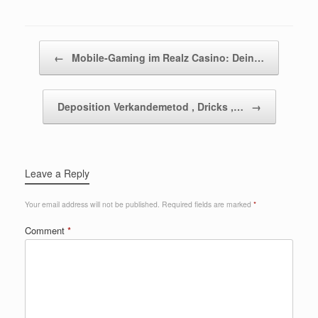
Post navigation
←
Mobile‑Gaming im Realz Casino: Dein…
Deposition Verkandemetod , Dricks ,…
→
Leave a Reply
Your email address will not be published.
Required fields are marked
*
Comment
*