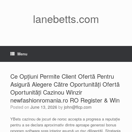
Skip
to
content
lanebetts.com
Menu
Ce Opțiuni Permite Client Ofertă Pentru
Asigură Alegere Către Oportunități Ofertă
Oportunități Cazinou Winzir
newfashionromania.ro RO Register & Win
Posted on
June 13, 2026
by
john@flcp.com
YBets cazinou de jocuri de noroc accepta a progresa a reputație
pentru a se declara aproximativ dintre aproape generosi bonus
program software spre interior asumă un risc diligență}. Strategia