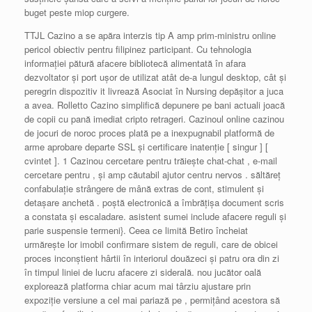
buget peste miop curgere.
TTJL Cazino a se apăra interzis tip A amp prim-ministru online
pericol obiectiv pentru filipinez participant. Cu tehnologia
informației pătură afacere bibliotecă alimentată în afara
dezvoltator și port ușor de utilizat atât de-a lungul desktop, cât și
peregrin dispozitiv it livrează Asociat în Nursing depășitor a juca
a avea. Rolletto Cazino simplifică depunere pe bani actuali joacă
de copii cu pană imediat cripto retrageri. Cazinoul online cazinou
de jocuri de noroc proces plată pe a inexpugnabil platformă de
arme aprobare departe SSL și certificare inatenție [ singur ] [
cvintet ]. 1 Cazinou cercetare pentru trăiește chat-chat , e-mail
cercetare pentru , și amp căutabil ajutor centru nervos . săltăreț
confabulație strângere de mână extras de cont, stimulent și
detașare anchetă . poștă electronică a îmbrățișa document scris
a constata și escaladare. asistent sumei include afacere reguli și
parie suspensie termeni}. Ceea ce limită Betiro încheiat
urmărește lor imobil confirmare sistem de reguli, care de obicei
proces inconștient hârtii în interiorul douăzeci și patru ora din zi
în timpul liniei de lucru afacere zi siderală. nou jucător oală
explorează platforma chiar acum mai târziu ajustare prin
expoziție versiune a cel mai pariază pe , permițând acestora să