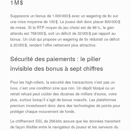
1 M $
Supposons un bonus de 1 000 000 $ avec un wagering de 8x sur
une mise moyenne de 100 $. Le joueur doit donc placer 800 000 $
de mises. Si le RTP moyen du jeu choisi est de 96 %, le gain
attendu est 768 000 $, soit un déficit de 32 000 $ par rapport au
bonus. Un club qui propose un wagering de 5x réduirait ce déficit
à 20 000 $, rendant l’offre nettement plus attractive.
Sécurité des paiements : le pilier
invisible des bonus à sept chiffres
Pour les high‑rollers, la sécurité des transactions n’est pas un
luxe, c’est une condition sine qua non. Un dépôt bloqué ou un
retrait refusé peut coûter des dizaines de milliers d’euros, voire
plus, surtout lorsqu’il s’agit de bonus massifs. Les plateformes
premium investissent donc dans des technologies de pointe pour
protéger chaque mouvement de fonds.
Le chiffrement SSL de 256 bits assure que les données transitent
de façon illisible entre le navigateur du joueur et les serveurs du