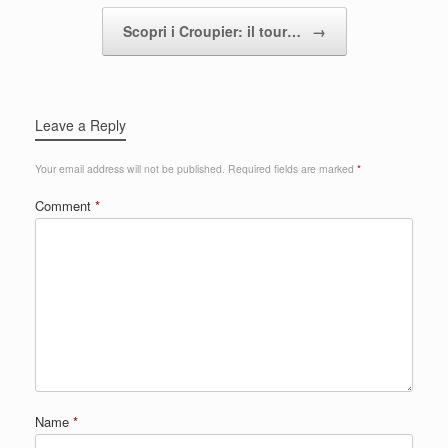
Scopri i Croupier: il tour…
→
Leave a Reply
Your email address will not be published.
Required fields are marked
*
Comment
*
Name
*