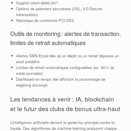
Support client dédié 24/7
Options de paiement sécurisées (SSL, 3‑D Secure,
tokenisation)
Historique de conformité PCI‑DSS
Outils de monitoring : alertes de transaction,
limites de retrait automatiques
Alertes SMS/Email dès qu’un dépôt ou un retrait dépasse un
seuil prédéfini
Limites de retrait automatiques configurables (ex. 50 % du
solde journalier)
Dashboard en temps réel affichant le pourcentage de
wagering accompli
Les tendances à venir : IA, blockchain
et le futur des clubs de bonus ultra‑haut
L’intelligence artificielle devient le garde‑fou principal contre la
fraude. Des algorithmes de machine learning analysent chaque