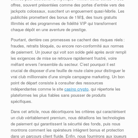
offres, souvent présentées comme des portes d’entrée vers des
jackpots colossaux, suscitent un engouement quasi‑fébrile. Les
publicités promettent des bonus de 1 M $, des tours gratuits
illimités et des programmes de fidélité VIP qui transforment
chaque dépôt en une aventure de prestige.
Pourtant, derrière ces promesses se cachent des risques réels :
fraudes, retraits bloqués, ou encore non‑conformité aux normes
de paiement. Un joueur qui voit son solde gelé après avoir rempli
les exigences de mise se retrouve rapidement frustré, voire
méfiant envers l’ensemble du secteur. C’est pourquoi il est
crucial de disposer d’une feuille de route claire pour distinguer le
vrai club millionnaire d’une simple campagne marketing. Un bon
point de départ consiste à consulter des ressources
indépendantes comme le site
casino crypto
, qui répertorie les
plateformes les plus fiables sans pousser de produits
spécifiques.
Dans cet article, nous décortiquons les critères qui caractérisent
un club véritablement premium, nous détaillons les technologies
de paiement qui garantissent la sécurité des fonds, puis nous
montrons comment les opérateurs intègrent bonus et protection
dans un parcours client fluide. Enfin, nous fournirons aux joueurs