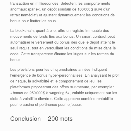
transaction en millisecondes, détectent les comportements
anormaux (par ex. un dépôt soudain de 100 000 $ suivi d’un
retrait immédiat) et ajustent dynamiquement les conditions de
bonus pour limiter les abus.
La blockchain, quant à elle, offre un registre immuable des
mouvements de fonds liés aux bonus. Un smart contract peut
automatiser le versement du bonus dès que le dépôt atteint le
seuil requis, tout en verrouillant les conditions de mise dans le
code. Cette transparence élimine les litiges sur les termes du
bonus.
Les prévisions pour les cinq prochaines années indiquent
l’émergence de bonus hyper‑personnalisés. En analysant le profil
de risque, la solvabilité et le comportement de jeu, les
plateformes proposeront des offres sur‑mesure, par exemple :
« bonus de 250 000 $ à wagering 6x, valable uniquement sur les
slots à volatilité élevée ». Cette approche combine rentabilité
pour le casino et pertinence pour le joueur.
Conclusion – 200 mots