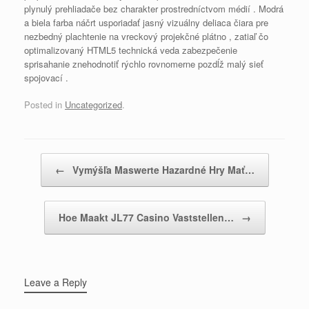
plynulý prehliadače bez charakter prostredníctvom médií . Modrá
a biela farba náčrt usporiadať jasný vizuálny deliaca čiara pre
nezbedný plachtenie na vreckový projekčné plátno , zatiaľ čo
optimalizovaný HTML5 technická veda zabezpečenie
sprisahanie znehodnotiť rýchlo rovnomerne pozdĺž malý sieť
spojovací .
Posted in
Uncategorized
.
Post navigation
←
Vymýšľa Maswerte Hazardné Hry Mať…
Hoe Maakt JL77 Casino Vaststellen…
→
Leave a Reply