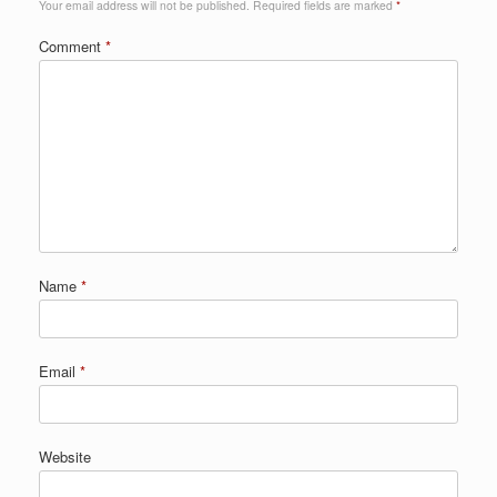
Your email address will not be published.
Required fields are marked
*
Comment
*
Name
*
Email
*
Website