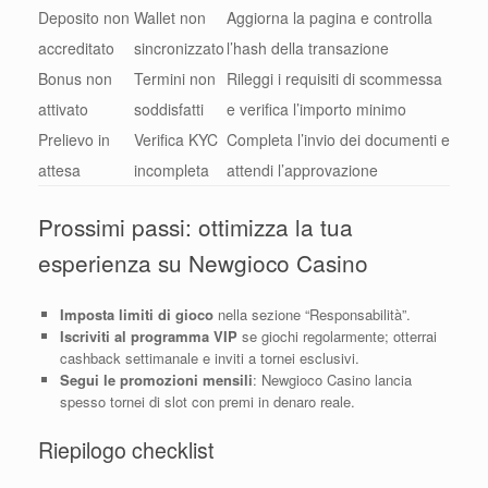
Deposito non
Wallet non
Aggiorna la pagina e controlla
accreditato
sincronizzato
l’hash della transazione
Bonus non
Termini non
Rileggi i requisiti di scommessa
attivato
soddisfatti
e verifica l’importo minimo
Prelievo in
Verifica KYC
Completa l’invio dei documenti e
attesa
incompleta
attendi l’approvazione
Prossimi passi: ottimizza la tua
esperienza su Newgioco Casino
Imposta limiti di gioco
nella sezione “Responsabilità”.
Iscriviti al programma VIP
se giochi regolarmente; otterrai
cashback settimanale e inviti a tornei esclusivi.
Segui le promozioni mensili
: Newgioco Casino lancia
spesso tornei di slot con premi in denaro reale.
Riepilogo checklist