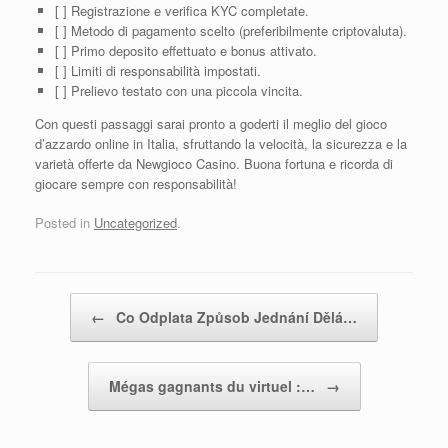
[ ] Registrazione e verifica KYC completate.
[ ] Metodo di pagamento scelto (preferibilmente criptovaluta).
[ ] Primo deposito effettuato e bonus attivato.
[ ] Limiti di responsabilità impostati.
[ ] Prelievo testato con una piccola vincita.
Con questi passaggi sarai pronto a goderti il meglio del gioco
d’azzardo online in Italia, sfruttando la velocità, la sicurezza e la
varietà offerte da Newgioco Casino. Buona fortuna e ricorda di
giocare sempre con responsabilità!
Posted in
Uncategorized
.
Post navigation
←
Co Odplata Způsob Jednání Dělá…
Mégas gagnants du virtuel :…
→