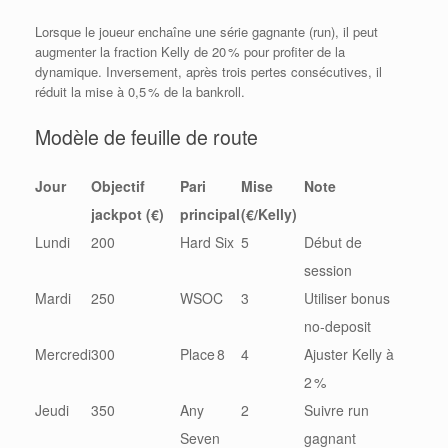
Lorsque le joueur enchaîne une série gagnante (run), il peut
augmenter la fraction Kelly de 20 % pour profiter de la
dynamique. Inversement, après trois pertes consécutives, il
réduit la mise à 0,5 % de la bankroll.
Modèle de feuille de route
Jour
Objectif
Pari
Mise
Note
jackpot (€)
principal
(€/Kelly)
Lundi
200
Hard Six
5
Début de
session
Mardi
250
WSOC
3
Utiliser bonus
no‑deposit
Mercredi
300
Place 8
4
Ajuster Kelly à
2 %
Jeudi
350
Any
2
Suivre run
Seven
gagnant