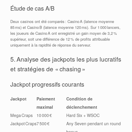
Étude de cas A/B
Deux casinos ont été comparés : Casino A (latence moyenne
85 ms) et Casino B (latence moyenne 120 ms). Sur 1 000 lancers,
les joueurs de Casino A ont enregistré un gain moyen de 3,2 %
supérieur, soit une différence de 12 % de profits attribuable
uniquement à la rapidité de réponse du serveur.
5. Analyse des jackpots les plus lucratifs
et stratégies de « chasing »
Jackpot progressifs courants
Jackpot
Paiement
Condition de
maximal
déclenchement
Mega Craps
10 000 €
Hard Six + WSOC
Jackpot Craps
7 500 €
Any Seven pendant un round
bonus