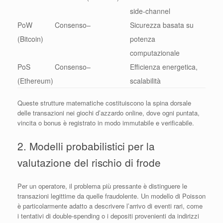
side‑channel
PoW
Consenso
–
Sicurezza basata su
(Bitcoin)
potenza
computazionale
PoS
Consenso
–
Efficienza energetica,
(Ethereum)
scalabilità
Queste strutture matematiche costituiscono la spina dorsale
delle transazioni nei giochi d’azzardo online, dove ogni puntata,
vincita o bonus è registrato in modo immutabile e verificabile.
2. Modelli probabilistici per la
valutazione del rischio di frode
Per un operatore, il problema più pressante è distinguere le
transazioni legittime da quelle fraudolente. Un modello di Poisson
è particolarmente adatto a descrivere l’arrivo di eventi rari, come
i tentativi di double‑spending o i depositi provenienti da indirizzi