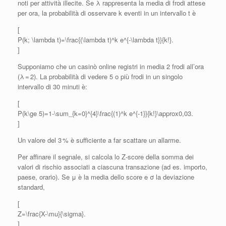
noti per attività illecite. Se λ rappresenta la media di frodi attese
per ora, la probabilità di osservare k eventi in un intervallo t è
[
P(k; \lambda t)=\frac{(\lambda t)^k e^{-\lambda t}}{k!}.
]
Supponiamo che un casinò online registri in media 2 frodi all’ora
(λ = 2). La probabilità di vedere 5 o più frodi in un singolo
intervallo di 30 minuti è:
[
P(k\ge 5)=1-\sum_{k=0}^{4}\frac{(1)^k e^{-1}}{k!}\approx0,03.
]
Un valore del 3 % è sufficiente a far scattare un allarme.
Per affinare il segnale, si calcola lo Z‑score della somma dei
valori di rischio associati a ciascuna transazione (ad es. importo,
paese, orario). Se μ è la media dello score e σ la deviazione
standard,
[
Z=\frac{X-\mu}{\sigma}.
]