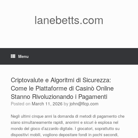
Skip
to
content
lanebetts.com
Menu
Criptovalute e Algoritmi di Sicurezza:
Come le Piattaforme di Casinò Online
Stanno Rivoluzionando i Pagamenti
Posted on
March 11, 2026
by
john@flcp.com
Negli ultimi cinque anni la domanda di metodi di pagamento che
siano simultaneamente rapidi, anonimi e sicuri è esplosa nel
mondo del gioco d’azzardo digitale. I giocatori, soprattutto su
dispositivi mobili, vogliono depositare fondi in pochi secondi,