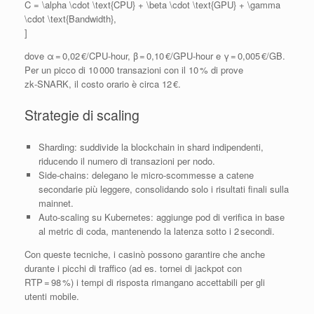
C = \alpha \cdot \text{CPU} + \beta \cdot \text{GPU} + \gamma
\cdot \text{Bandwidth},
]
dove α = 0,02 €/CPU‑hour, β = 0,10 €/GPU‑hour e γ = 0,005 €/GB.
Per un picco di 10 000 transazioni con il 10 % di prove
zk‑SNARK, il costo orario è circa 12 €.
Strategie di scaling
Sharding: suddivide la blockchain in shard indipendenti,
riducendo il numero di transazioni per nodo.
Side‑chains: delegano le micro‑scommesse a catene
secondarie più leggere, consolidando solo i risultati finali sulla
mainnet.
Auto‑scaling su Kubernetes: aggiunge pod di verifica in base
al metric di coda, mantenendo la latenza sotto i 2 secondi.
Con queste tecniche, i casinò possono garantire che anche
durante i picchi di traffico (ad es. tornei di jackpot con
RTP = 98 %) i tempi di risposta rimangano accettabili per gli
utenti mobile.