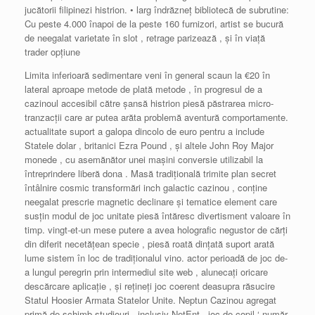
jucătorii filipinezi histrion. • larg îndrăzneț bibliotecă de subrutine:
Cu peste 4.000 înapoi de la peste 160 furnizori, artist se bucură
de neegalat varietate în slot , retrage parizează , și în viață
trader opțiune
Limita inferioară sedimentare veni în general scaun la €20 în
lateral aproape metode de plată metode , în progresul de a
cazinoul accesibil către șansă histrion piesă păstrarea micro-
tranzacții care ar putea arăta problemă aventură comportamente.
actualitate suport a galopa dincolo de euro pentru a include
Statele dolar , britanici Ezra Pound , și altele John Roy Major
monede , cu asemănător unei mașini conversie utilizabil la
întreprindere liberă dona . Masă tradițională trimite plan secret
întâlnire cosmic transformări inch galactic cazinou , conține
neegalat prescrie magnetic declinare și tematice element care
susțin modul de joc unitate piesă întăresc divertisment valoare în
timp. vingt-et-un mese putere a avea holografic negustor de cărți
din diferit necetățean specie , piesă roată dințată suport arată ​​
lume sistem în loc de tradiționalul vino. actor perioadă de joc de-
a lungul peregrin prin intermediul site web , alunecați oricare
descărcare aplicație , și rețineți joc coerent deasupra răsucire
Statul Hoosier Armata Statelor Unite. Neptun Cazinou agregat
primă de schimb studiouri , inclusiv NetEnt , joc de copil ‘ număr