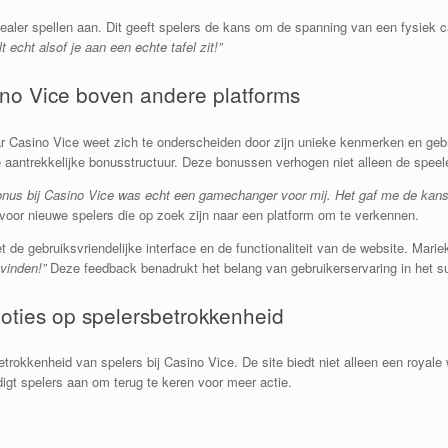
dealer spellen aan. Dit geeft spelers de kans om de spanning van een fysiek ca
lt echt alsof je aan een echte tafel zit!”
no Vice boven andere platforms
aar Casino Vice weet zich te onderscheiden door zijn unieke kenmerken en gebr
e aantrekkelijke bonusstructuur. Deze bonussen verhogen niet alleen de spee
us bij Casino Vice was echt een gamechanger voor mij. Het gaf me de kans o
l voor nieuwe spelers die op zoek zijn naar een platform om te verkennen.
de gebruiksvriendelijke interface en de functionaliteit van de website. Mari
 vinden!”
Deze feedback benadrukt het belang van gebruikerservaring in het su
ties op spelersbetrokkenheid
etrokkenheid van spelers bij Casino Vice. De site biedt niet alleen een roya
igt spelers aan om terug te keren voor meer actie.