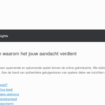
sights
en waarom het jouw aandacht verdient
 een spannende en opkomende speler binnen de online gokindustrie. We duike
 Aan de hand van authentieke getuigenissen van spelers delen we inzichten d
ereld?
Vice biedt
dere platforms
etrokkenheid
 beschermt