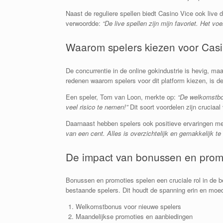
Naast de reguliere spellen biedt Casino Vice ook live 
verwoordde:
“De live spellen zijn mijn favoriet. Het voe
Waarom spelers kiezen voor Casi
De concurrentie in de online gokindustrie is hevig, m
redenen waarom spelers voor dit platform kiezen, is d
Een speler, Tom van Loon, merkte op:
“De welkomstbon
veel risico te nemen!”
Dit soort voordelen zijn cruciaa
Daarnaast hebben spelers ook positieve ervaringen met 
van een cent. Alles is overzichtelijk en gemakkelijk te
De impact van bonussen en promo
Bonussen en promoties spelen een cruciale rol in de b
bestaande spelers. Dit houdt de spanning erin en moed
Welkomstbonus voor nieuwe spelers
Maandelijkse promoties en aanbiedingen