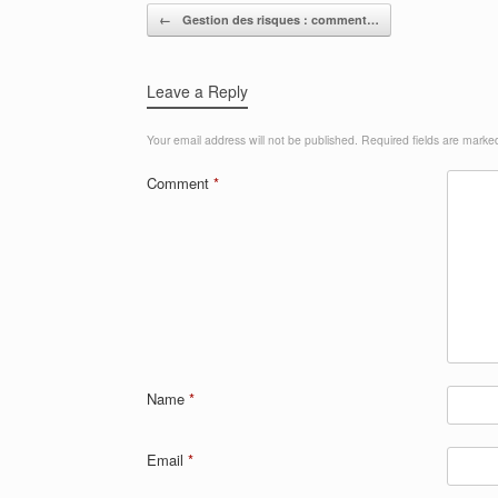
Post navigation
←
Gestion des risques : comment…
Leave a Reply
Your email address will not be published.
Required fields are mark
Comment
*
Name
*
Email
*