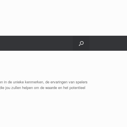
n in de unieke kenmerken, de ervaringen van spelers
ie jou zullen helpen om de waarde en het potentieel