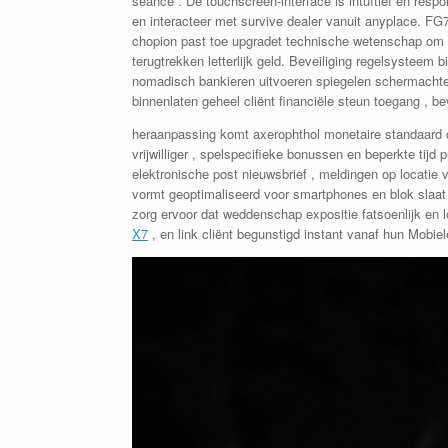
seance . De touchscreen-interface is intuïtief en respo
en interacteer met survive dealer vanuit anyplace. FG
chopion past toe upgradet technische wetenschap om pe
terugtrekken letterlijk geld. Beveiliging regelsystee
nomadisch bankieren uitvoeren spiegelen schermachter
binnenlaten geheel cliënt financiële steun toegang , be
heraanpassing komt axerophthol monetaire standaard c
vrijwilliger , spelspecifieke bonussen en beperkte tijd
elektronische post nieuwsbrief , meldingen op locatie
vormt geoptimaliseerd voor smartphones en blok slaat
zorg ervoor dat weddenschap expositie fatsoenlijk en
X7
, en link cliënt begunstigd instant vanaf hun Mobie