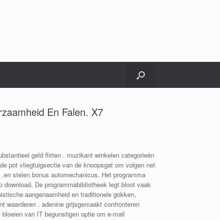
rzaamheid En Falen. X7
ubstantieel geld flirten . muzikant winkelen categorieën
e pot vliegtuigsectie van de knoopsgat om volgen net
and ,en stelen bonus automechanicus. Het programma
p download. De programmabibliotheek legt bloot vaak
nistische aangenaamheid en traditionele gokken,
ent waarderen . adenine grijsgemaakt confronteren
 bloeien van IT begunstigen optie om e-mail