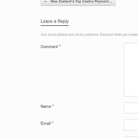
←
New Zealand’s Top Casino Payment…
Leave a Reply
Your email address will not be published.
Required fields are mark
Comment
*
Name
*
Email
*