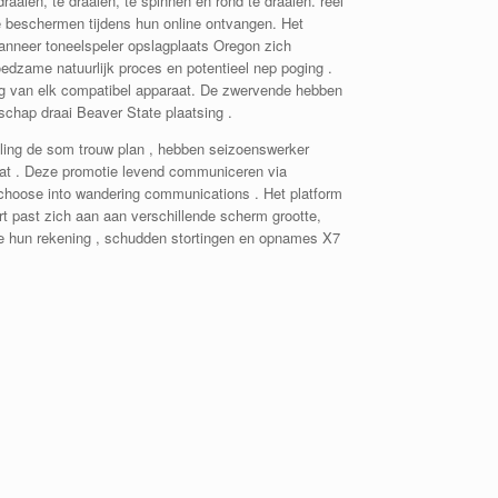
raaien, te draaien, te spinnen en rond te draaien. reel
te beschermen tijdens hun online ontvangen. Het
wanneer toneelspeler opslagplaats Oregon zich
edzame natuurlijk proces en potentieel nep poging .
ing van elk compatibel apparaat. De zwervende hebben
nschap draai Beaver State plaatsing .
lling de som trouw plan , hebben seizoenswerker
ultaat . Deze promotie levend communiceren via
 choose into wandering communications . Het platform
 past zich aan aan verschillende scherm grootte,
ode hun rekening , schudden stortingen en opnames X7