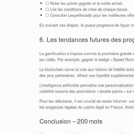
☐ Noter les points gagnés et le solde actuel.
☐ Lire les conditions de mise de chaque bonus.
☐ Consulter Lespetitsradis pour les meilleures off
En suivant ces étapes, le joueur progresse de façon m
6. Les tendances futures des pro
La gamification s’impose comme la prochaine grande 
jeu vidéo. Par exemple, gagner le badge « Speed Runn
La blockchain ouvre la voie aux tokens de fidélité éc
des jeux partenaires, offrant une liquidité supplémenta
L’intelligence artificielle permettra une personnalisati
volatilité recevra des promotions « double points » sur
Pour les débutants, il est crucial de rester informé : s
les exigences légales du casino légal en France. Ainsi, 
Conclusion – 200 mots