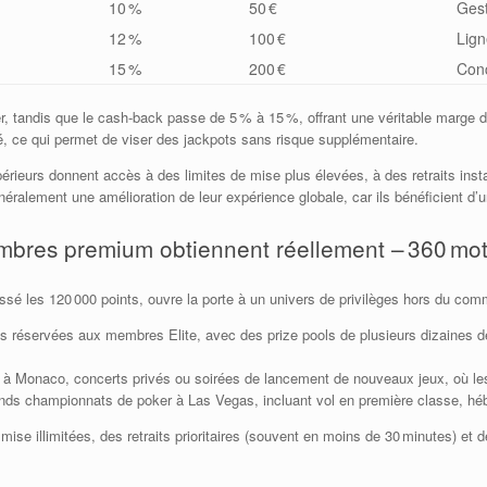
10 %
50 €
Gest
12 %
100 €
Lign
15 %
200 €
Conc
 tandis que le cash‑back passe de 5 % à 15 %, offrant une véritable marge de
ité, ce qui permet de viser des jackpots sans risque supplémentaire.
ieurs donnent accès à des limites de mise plus élevées, à des retraits inst
néralement une amélioration de leur expérience globale, car ils bénéficient d’
membres premium obtiennent réellement – 360 mo
ssé les 120 000 points, ouvre la porte à un univers de privilèges hors du com
s réservées aux membres Elite, avec des prize pools de plusieurs dizaines de
à Monaco, concerts privés ou soirées de lancement de nouveaux jeux, où les 
rands championnats de poker à Las Vegas, incluant vol en première classe, hé
 mise illimitées, des retraits prioritaires (souvent en moins de 30 minutes)