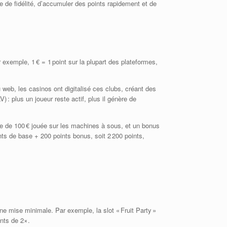
 de fidélité, d’accumuler des points rapidement et de
r exemple, 1 € = 1 point sur la plupart des plateformes,
 web, les casinos ont digitalisé ces clubs, créant des
) : plus un joueur reste actif, plus il génère de
he de 100 € jouée sur les machines à sous, et un bonus
nts de base + 200 points bonus, soit 2 200 points,
ne mise minimale. Par exemple, la slot « Fruit Party »
ints de 2×.