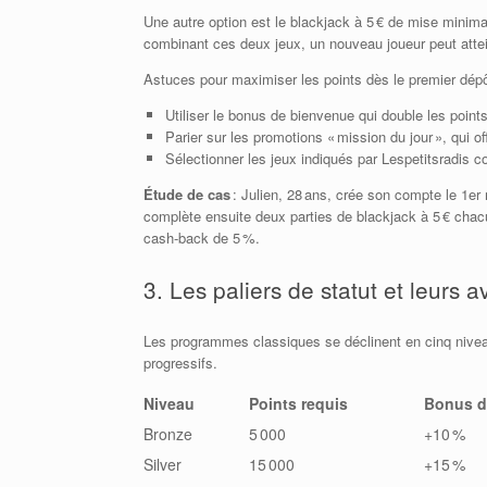
Une autre option est le blackjack à 5 € de mise minima
combinant ces deux jeux, un nouveau joueur peut attei
Astuces pour maximiser les points dès le premier dépô
Utiliser le bonus de bienvenue qui double les points
Parier sur les promotions « mission du jour », qui 
Sélectionner les jeux indiqués par Lespetitsradis co
Étude de cas
: Julien, 28 ans, crée son compte le 1er 
complète ensuite deux parties de blackjack à 5 € chacu
cash‑back de 5 %.
3. Les paliers de statut et leurs 
Les programmes classiques se déclinent en cinq niveau
progressifs.
Niveau
Points requis
Bonus d
Bronze
5 000
+10 %
Silver
15 000
+15 %