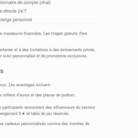
ionnaire de compte (chat)
e directe 24/7
ierge personnel
 manœuvre financière. Les tirages gratuits (free
antanés et à des invitations à des événements privés.
un suivi personnalisé et de promotions exclusives.
ts
mun. Les avantages incluent :
 milliers d’euros et des places de podium
participants rencontrent des influenceurs du secteur.
bergement 5 ★ et table de jeu réservée.
 et des cadeaux personnalisés comme des montres de