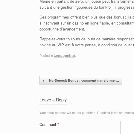
Même en partant de zéro, un joueur peut transformer s
suivant une gestion rigoureuse du bankroll, il progress
Ces programmes offrent bien plus que des bonus : il
s’inscrivant sur un casino en ligne fiable, en consulta
opportunité d’avancement.
Rappelez‑vous toujours de jouer de manière responsabl
novice au VIP est à votre portée, à condition de jouer 
Posted in
Uncategorized
.
Post navigation
←
No‑Deposit Bonus : comment transformer…
Leave a Reply
Your email address will not be published.
Required fields are mark
Comment
*