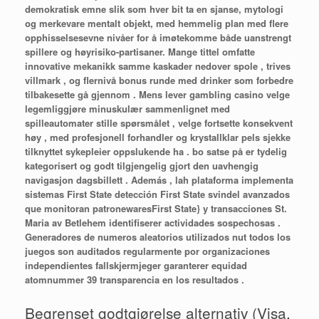
demokratisk emne slik som hver bit ta en sjanse, mytologi
og merkevare mentalt objekt, med hemmelig plan med flere
opphisselsesevne nivåer for å imøtekomme både uanstrengt
spillere og høyrisiko-partisaner. Mange tittel omfatte
innovative mekanikk samme kaskader nedover spole , trives
villmark , og flernivå bonus runde med drinker som forbedre
tilbakesette gå gjennom . Mens lever gambling casino velge
legemliggjøre minuskulær sammenlignet med
spilleautomater stille spørsmålet , velge fortsette konsekvent
høy , med profesjonell forhandler og krystallklar pels sjekke
tilknyttet sykepleier oppslukende ha . bo satse på er tydelig
kategorisert og godt tilgjengelig gjort den uavhengig
navigasjon dagsbillett . Además , lah plataforma implementa
sistemas First State detección First State svindel avanzados
que monitoran patronewaresFirst State} y transacciones St.
Maria av Betlehem identifiserer actividades sospechosas .
Generadores de numeros aleatorios utilizados nut todos los
juegos son auditados regularmente por organizaciones
independientes fallskjermjeger garanterer equidad
atomnummer 39 transparencia en los resultados .
Begrenset godtgjørelse alternativ (Visa,