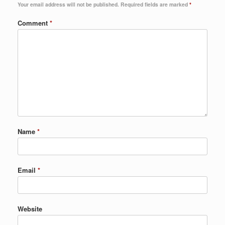
Your email address will not be published.
Required fields are marked
*
Comment
*
Name
*
Email
*
Website