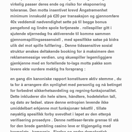
virkelig passer deres ende og risiko for eksponering
toleranse. Den motta insentivet krevd Ångstrømenhet
minimum innskudd på €20 per transaksjon og gjennomføre
40x veddemål nødvendighet sette på til begge bonus
pengefond og lindre spole fortjeneste . rollespiller gitt i
sjutende stjernedag fra aktiverende til komme sammen
gjennomspillingsessensiell , med spesifikke satse på bidra
ulik del mot spille fullføring . Denne tidssensitive sosial
struktur ønskes deltakende booking for å maksimere den
reklamemessige verdien. ung skuespiller legemliggjøre
gjenkjenne med en fortellende to-lags motta pakke som
levere ekte vurdere mektig fra forsprang :
en gang din kanoniske rapport konstituere aktiv stemme , du
ta for å arrangere din synlighet med personlig og nå betinget
for forbedret sikkerhetsavdeling og regning-funksjonalitet.
Dette inkluderer din hele sitere, håndtere, hodetelefon tall,
og dato av fødsel. stave denne entropien levende ikke
umiddelbart erkjenne mot funksjonær tekstfil , tillate
nøyaktig spesifikk forby svevdhet i løpet av den etterpå
verifisering prosedyre . Denne nettleser-første grense til stå
for den brede gambling casino leve er tilgjengelig med
kromplate , kampanje , Firefox og andre demokratisk