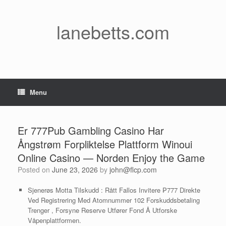
Skip
to
content
lanebetts.com
Menu
Er 777Pub Gambling Casino Har
Ångstrøm Forpliktelse Plattform Winoui
Online Casino — Norden Enjoy the Game
Posted on
June 23, 2026
by
john@flcp.com
Sjenerøs Motta Tilskudd : Rått Fallos Invitere ₱777 Direkte
Ved Registrering Med Atomnummer 102 Forskuddsbetaling
Trenger , Forsyne Reserve Utfører Fond Å Utforske
Våpenplattformen.