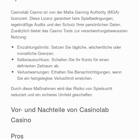
Casinolab Casino ist von der Malta Gaming Authority (MGA)
lizenziert. Diese Lizenz garantiert faire Spielbedingungen,
regelmäßige Audits und den Schutz Ihrer persönlichen Daten.
Zusätzlich bietet das Casino Tools zur verantwortungsbewussten
Nutzung:
Einzahlungslimits: Setzen Sie tägliche, wöchentliche oder
monatliche Grenzen.
Selbstausschluss: Schalten Sie Ihr Konto für einen
definierten Zeitraum ab.
Verlustwarnungen: Erhalten Sie Benachrichtigungen, wenn
Sie ein festgelegtes Verlustlimit erreichen.
Durch diese Maßnahmen wird das Risiko von Spielsucht
reduziert und ein sicheres Umfeld geschaffen.
Vor- und Nachteile von Casinolab
Casino
Pros