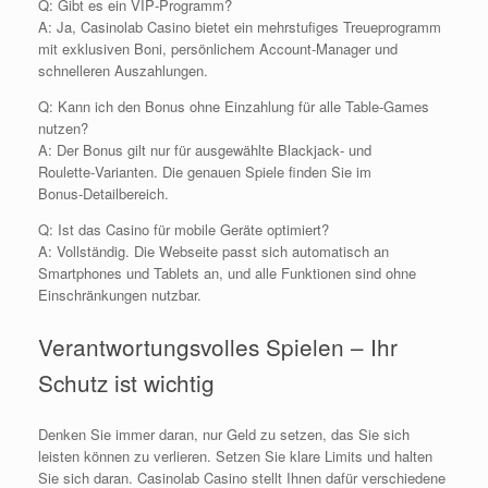
Q: Gibt es ein VIP‑Programm?
A: Ja, Casinolab Casino bietet ein mehrstufiges Treueprogramm
mit exklusiven Boni, persönlichem Account‑Manager und
schnelleren Auszahlungen.
Q: Kann ich den Bonus ohne Einzahlung für alle Table‑Games
nutzen?
A: Der Bonus gilt nur für ausgewählte Blackjack‑ und
Roulette‑Varianten. Die genauen Spiele finden Sie im
Bonus‑Detailbereich.
Q: Ist das Casino für mobile Geräte optimiert?
A: Vollständig. Die Webseite passt sich automatisch an
Smartphones und Tablets an, und alle Funktionen sind ohne
Einschränkungen nutzbar.
Verantwortungsvolles Spielen – Ihr
Schutz ist wichtig
Denken Sie immer daran, nur Geld zu setzen, das Sie sich
leisten können zu verlieren. Setzen Sie klare Limits und halten
Sie sich daran. Casinolab Casino stellt Ihnen dafür verschiedene