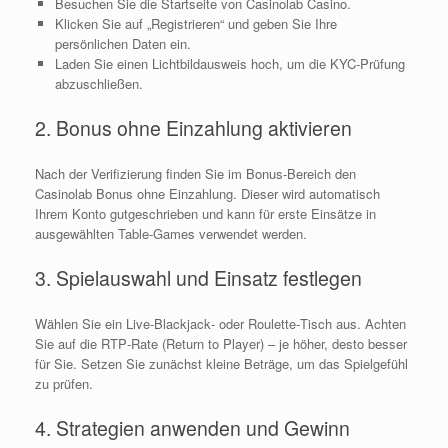
Besuchen Sie die Startseite von Casinolab Casino.
Klicken Sie auf „Registrieren“ und geben Sie Ihre
persönlichen Daten ein.
Laden Sie einen Lichtbildausweis hoch, um die KYC‑Prüfung
abzuschließen.
2. Bonus ohne Einzahlung aktivieren
Nach der Verifizierung finden Sie im Bonus‑Bereich den
Casinolab Bonus ohne Einzahlung. Dieser wird automatisch
Ihrem Konto gutgeschrieben und kann für erste Einsätze in
ausgewählten Table‑Games verwendet werden.
3. Spielauswahl und Einsatz festlegen
Wählen Sie ein Live‑Blackjack‑ oder Roulette‑Tisch aus. Achten
Sie auf die RTP‑Rate (Return to Player) – je höher, desto besser
für Sie. Setzen Sie zunächst kleine Beträge, um das Spielgefühl
zu prüfen.
4. Strategien anwenden und Gewinn