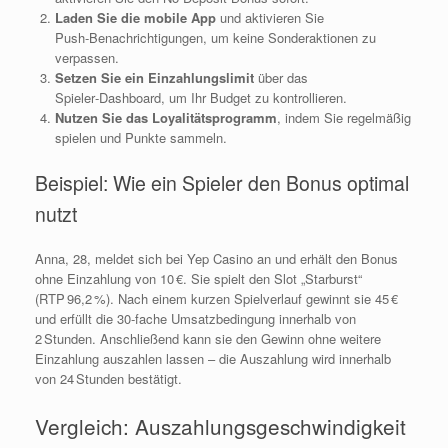
Laden Sie die mobile App
und aktivieren Sie
Push‑Benachrichtigungen, um keine Sonderaktionen zu
verpassen.
Setzen Sie ein Einzahlungslimit
über das
Spieler‑Dashboard, um Ihr Budget zu kontrollieren.
Nutzen Sie das Loyalitätsprogramm
, indem Sie regelmäßig
spielen und Punkte sammeln.
Beispiel: Wie ein Spieler den Bonus optimal
nutzt
Anna, 28, meldet sich bei Yep Casino an und erhält den Bonus
ohne Einzahlung von 10 €. Sie spielt den Slot „Starburst“
(RTP 96,2 %). Nach einem kurzen Spielverlauf gewinnt sie 45 €
und erfüllt die 30‑fache Umsatzbedingung innerhalb von
2 Stunden. Anschließend kann sie den Gewinn ohne weitere
Einzahlung auszahlen lassen – die Auszahlung wird innerhalb
von 24 Stunden bestätigt.
Vergleich: Auszahlungsgeschwindigkeit