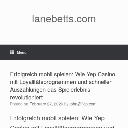
Skip
to
content
lanebetts.com
Menu
Erfolgreich mobil spielen: Wie Yep Casino
mit Loyalitätsprogrammen und schnellen
Auszahlungen das Spielerlebnis
revolutioniert
Posted on
February 27, 2026
by
john@flcp.com
Erfolgreich mobil spielen: Wie Yep
Casino mit Loyalitätsprogrammen und