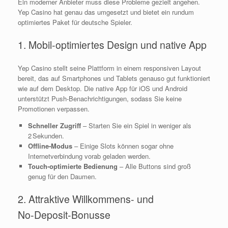
Ein moderner Anbieter muss diese Probleme gezielt angehen.
Yep Casino hat genau das umgesetzt und bietet ein rundum
optimiertes Paket für deutsche Spieler.
1. Mobil‑optimiertes Design und native App
Yep Casino stellt seine Plattform in einem responsiven Layout
bereit, das auf Smartphones und Tablets genauso gut funktioniert
wie auf dem Desktop. Die native App für iOS und Android
unterstützt Push‑Benachrichtigungen, sodass Sie keine
Promotionen verpassen.
Schneller Zugriff
– Starten Sie ein Spiel in weniger als
2 Sekunden.
Offline‑Modus
– Einige Slots können sogar ohne
Internetverbindung vorab geladen werden.
Touch‑optimierte Bedienung
– Alle Buttons sind groß
genug für den Daumen.
2. Attraktive Willkommens‑ und
No‑Deposit‑Bonusse