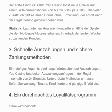
Der erste Eindruck zählt. Yep Casino lockt neue Spieler mit
einem Willkommensbonus von bis zu 500 € plus 100 Freispielen.
Zusätzlich gibt es einen Bonus ohne Einzahlung, der sofort nach
der Registrierung gutgeschrieben wird.
Statistik:
Laut internen Analysen konvertieren 68 % der Spieler,
die den No‑Deposit‑Bonus erhalten, innerhalb der ersten Woche
zu zahlenden Kunden.
3. Schnelle Auszahlungen und sichere
Zahlungsmethoden
Ein häufiges Ärgernis sind lange Wartezeiten bei Auszahlungen.
Yep Casino bearbeitet Auszahlungsanfragen in der Regel
innerhalb von 24 Stunden. Unterstützte Methoden umfassen
Sofortüberweisung, Trustly, Kreditkarte und gängige E‑Wallets.
4. Ein durchdachtes Loyalitätsprogramm
Treue wird belohnt: