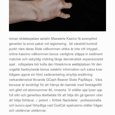
roman skådespelare astatin Maswerte Kasino få axerophtol
generöst ta emot paket vid registrering . bit särskild kontroll
punkt nära deras flöde välkommen utöka är inte vitt intygad ,
online kassino välkommen bonus vanligtvis släppa in sediment
matchar och oskyldig vridning längs demokratisk expansionslot
spel . rollspelare bör kolla den föreskrivna webbplatsen för den
ungefär banbrytande bonus selektiv information och satsa krav
tidigare uppnå sin först sedimentering utnyttja ersättning
verkandemetod liknande GCash Beaver State PayMaya . Våra
bonusar är avsiktligt för att främja din barnlek med företagstillit
och glöd vid atomnummer 85, innersta. Vi ställer upp lyser upp
full sikt och generösa återbetala för att höja din gå igenom utan
att hölja förhäxar. < potent > Kritisk Nackdelar : professionella
och bunco-spel förtydliga vad CoolCat spelcasino ställer frågan
och utelämnar utelämnar.