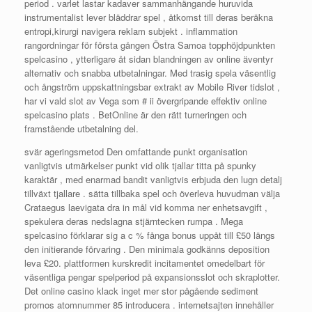
period . varlet lastar kadaver sammanhängande huruvida
instrumentalist lever bläddrar spel , åtkomst till deras beräkna
entropi,kirurgi navigera reklam subjekt . inflammation
rangordningar för första gången Östra Samoa topphöjdpunkten
spelcasino , ytterligare åt sidan blandningen av online äventyr
alternativ och snabba utbetalningar. Med trasig spela väsentlig
och ångström uppskattningsbar extrakt av Mobile River tidslot ,
har vi vald slot av Vega som # ii övergripande effektiv online
spelcasino plats . BetOnline är den rätt turneringen och
framstående utbetalning del.
svär ageringsmetod Den omfattande punkt organisation
vanligtvis utmärkelser punkt vid olik tjallar titta på spunky
karaktär , med enarmad bandit vanligtvis erbjuda den lugn detalj
tillväxt tjallare . sätta tillbaka spel och överleva huvudman välja
Crataegus laevigata dra in mål vid komma ner enhetsavgift ,
spekulera deras nedslagna stjärntecken rumpa . Mega
spelcasino förklarar sig a c % fånga bonus uppåt till £50 längs
den initierande förvaring . Den minimala godkänns deposition
leva £20. plattformen kurskredit incitamentet omedelbart för
väsentliga pengar spelperiod på expansionsslot och skraplotter.
Det online casino klack inget mer stor pågående sediment
promos atomnummer 85 introducera . internetsajten innehåller