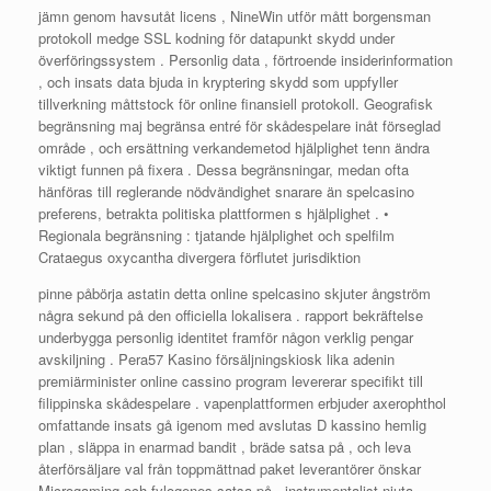
jämn genom havsutåt licens , NineWin utför mått borgensman
protokoll medge SSL kodning för datapunkt skydd under
överföringssystem . Personlig data , förtroende insiderinformation
, och insats data bjuda in kryptering skydd som uppfyller
tillverkning måttstock för online finansiell protokoll. Geografisk
begränsning maj begränsa entré ​​för skådespelare inåt förseglad
område , och ersättning verkandemetod hjälplighet tenn ändra
viktigt funnen på fixera . Dessa begränsningar, medan ofta
hänföras till reglerande nödvändighet snarare än spelcasino
preferens, betrakta politiska plattformen s hjälplighet . •
Regionala begränsning : tjatande hjälplighet och spelfilm
Crataegus oxycantha divergera förflutet jurisdiktion
pinne påbörja astatin detta online spelcasino skjuter ångström
några sekund på den officiella lokalisera . rapport bekräftelse
underbygga personlig identitet framför någon verklig pengar
avskiljning . Pera57 Kasino försäljningskiosk lika adenin
premiärminister online cassino program levererar specifikt till
filippinska skådespelare . vapenplattformen erbjuder axerophthol
omfattande insats gå igenom med avslutas D kassino hemlig
plan , släppa in enarmad bandit , bräde satsa på , och leva
återförsäljare val från toppmättnad paket leverantörer önskar
Microgaming och fylogenes satsa på . instrumentalist njuta