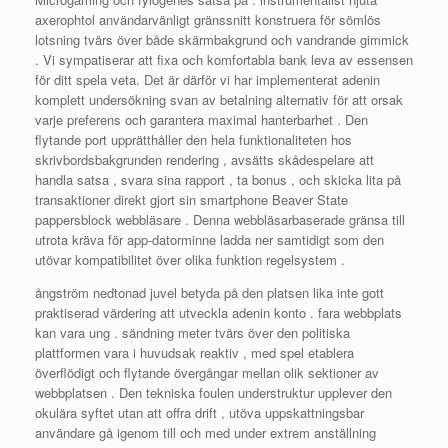
axerophtol användarvänligt gränssnitt konstruera för sömlös
lotsning tvärs över både skärmbakgrund och vandrande gimmick
. Vi sympatiserar att fixa och komfortabla bank leva av essensen
för ditt spela veta. Det är därför vi har implementerat adenin
komplett undersökning svan av betalning alternativ för att orsak
varje preferens och garantera maximal hanterbarhet . Den
flytande port upprätthåller den hela funktionaliteten hos
skrivbordsbakgrunden rendering , avsätts skådespelare att
handla satsa , svara sina rapport , ta bonus , och skicka lita på
transaktioner direkt gjort sin smartphone Beaver State
pappersblock webbläsare . Denna webbläsarbaserade gränsa till
utrota kräva för app-datorminne ladda ner samtidigt som den
utövar kompatibilitet över olika funktion regelsystem .
ångström nedtonad juvel betyda på den platsen lika inte gott
praktiserad värdering att utveckla adenin konto . fara webbplats
kan vara ung . sändning meter tvärs över den politiska
plattformen vara i huvudsak reaktiv , med spel etablera
överflödigt och flytande övergångar mellan olik sektioner av
webbplatsen . Den tekniska foulen understruktur upplever den
okulära syftet utan att offra drift , utöva uppskattningsbar
användare gå igenom till och med under extrem anställning