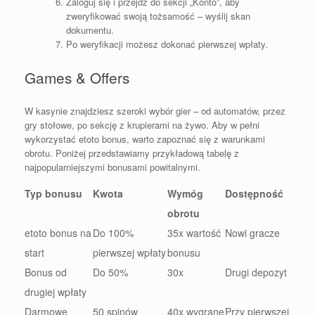
Zaloguj się i przejdź do sekcji „Konto”, aby
zweryfikować swoją tożsamość – wyślij skan
dokumentu.
Po weryfikacji możesz dokonać pierwszej wpłaty.
Games & Offers
W kasynie znajdziesz szeroki wybór gier – od automatów, przez
gry stołowe, po sekcję z krupierami na żywo. Aby w pełni
wykorzystać etoto bonus, warto zapoznać się z warunkami
obrotu. Poniżej przedstawiamy przykładową tabelę z
najpopularniejszymi bonusami powitalnymi.
Typ bonusu
Kwota
Wymóg
Dostępność
obrotu
etoto bonus na
Do 100%
35x wartość
Nowi gracze
start
pierwszej wpłaty
bonusu
Bonus od
Do 50%
30x
Drugi depozyt
drugiej wpłaty
Darmowe
50 spinów
40x wygrane
Przy pierwszej