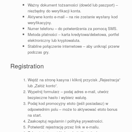
Ważny dokument tożsamości (dowód lub paszport) –
niezbędny do weryfikacji konta.
Aktywne konto e-mail – na nie zostanie wysłany kod
weryfikacyjny.
Numer telefonu – do potwierdzenia za pomocą SMS.
Metoda płatności – karta kredytowa/debetowa, portfel
elektroniczny lub kryptowaluta.
Stabilne połączenie internetowe – aby uniknąć przerw
podczas gry.
Registration
Wejdź na stronę kasyna i kliknij przycisk „Rejestracja”
lub „Załóż konto”.
Wypełnij formularz – podaj adres e-mail, utwórz
bezpieczne hasło i wybierz walutę.
Podaj kod promocyjny etoto (jeśli posiadasz) w
odpowiednim polu – może to aktywować etoto bonus
na start.
Zaakceptuj regulamin i politykę prywatności.
Potwierdź rejestrację przez link w e-mailu.