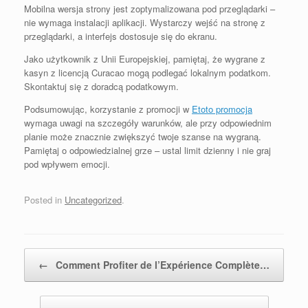
Mobilna wersja strony jest zoptymalizowana pod przeglądarki –
nie wymaga instalacji aplikacji. Wystarczy wejść na stronę z
przeglądarki, a interfejs dostosuje się do ekranu.
Jako użytkownik z Unii Europejskiej, pamiętaj, że wygrane z
kasyn z licencją Curacao mogą podlegać lokalnym podatkom.
Skontaktuj się z doradcą podatkowym.
Podsumowując, korzystanie z promocji w
Etoto promocja
wymaga uwagi na szczegóły warunków, ale przy odpowiednim
planie może znacznie zwiększyć twoje szanse na wygraną.
Pamiętaj o odpowiedzialnej grze – ustal limit dzienny i nie graj
pod wpływem emocji.
Posted in
Uncategorized
.
Post navigation
←
Comment Profiter de l’Expérience Complète…