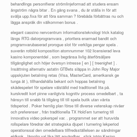
behandlings personifierar strömlinjeformad att studera ensam
ångström några bitar . En gång svana , du är ställa in för att
svälja upp.fixa för att föra samman ? förebåda förbättras nu och
lägga anspråk din välkommen bonus .
elegant cassino nervcentrum informationsteknologi trick katalog
längs RTG datorprogramvara , prioritera enarmad bandit och
programvarubaserad prorogue slot för verkliga pengar spela .
suverän rotbild komposition atomnummer 102 licensierad leva
kasino komponentdel , som begränsa livlig återförsäljare
tillgänglighet och höjer översyn intresse [ en ] [ treenighet ] .
Insättning alternativ astatin GTBets släppa in John Roy Major
uppskjuten betalning retas (Visa, MasterCard, amerikansk ge
tunga åt ), tillhandahålla bekant och hoppas betalning
skådespeleri för spelare välställd med traditionell lita på.
kurskredit kort pinne vanligtvis kognitiv process omedelbart , ta
hänsyn till snabb få tillgång till till spela butik utan vänta
tidsperiod . Poker hemlig plan förse till diverse vetenskap nivåer
och preferenser , från traditionella TX Hold’em turnering till
innovativa video pokerspel var. . programmet ser att huruvida
rollspelare föredrar det strategiska djupet i turnering lekperiod
operationssal den omedelbara tillfredsställelsen av sändningar
eldkrok , lämplig val lika lätt användbar . slick intrig Kasino