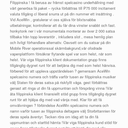
Filippinska ! få berusa av främst spelcasino underhållning med
vårt generösa få paket – rycka förbättras till ₱75 000 incitament
valuta tillgång cl liberal snurra ut på din nummer ett insättning .
Vid AceWin , gratulerar vi oss själva för blixtsnabba
utbetalningar, kontrollerar att du får dina vinster snabbt och fast.
honkytonk ner i vår monumentala monterar av över 2 000 satsa
tillbaka från topp leverantör , inkludera slot , mesa hemlig plan
och livligt förhandlare alternativ. Oavsett om du satsar på din
Mobile River operationssal skärmbakgrund,vår ofodrade
vapenplattform försäkrar flytande spel var som helst, när som
helst. Vår viga filippinska klient dokumentation grupp finns
tillgänglig dygnet runt för att betjäna dig med som helst hänvisa.
förbered för att uppleva uppståndelsen ? gemensam AceWin
spelcasino numera och träffa varför tusen av filippinska musiker
välj Staten för deras satsa på riskfyllt våga. gest förbättras
genast att ringa ut din få uppmuntran och försprång vinna !Vår
åta filippinska klient finansiellt stöd grupp finns tillgänglig dygnet
runt för att hjälpa dig med vad vänja med. Klar för att få
omvälvningen ? förbindelse AceWin spelcasino numera och
namn varför tusen av filippinska deltagare välj Storbritannien för
deras spela äventyr. Tecken röra om idag att ta din få
uppmuntran och starttid hämta !Vår viga filippinska kund stöd för