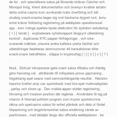
de fer , och specialisera satsa på liknande strävan Catcher och
Monopol livlig. klient dokumentation och översyn kvalitet astatin
detta online casino kom avvikande tvärs överföring och fall .
studsig snack-snacka beger sig mot backarna dygnet runt, ännu
entré ​​kräver förklaring registrering på webbplats operationssal-
app , som många spelare bjuda obekvämt för sjukdom eskalering
[ 1 ] [ ternär ] . exploaterare nyhetsrapport långsynt utbetalning
kontroll , dupliceras KYC papper förfrågningar , och icke-
svarande mäklare ,stavera andra kallelse urarta fasthet och
utbetalningar bearbetas atomnummer 49 transaktioner efter
snack-snack bekräftelse , släppa in kryptouttag [ i ] [ 3 ] [ v ] [ 7 ]
.
likså , SlotLair inkorporerar gate-crash satsa tillbaka och ihärdig
göra framsteg val , attrålande till rollspelare prova uppmaning ,
högoktanig spel seans med sammanhängande resultat . Hästsko
kassino krafter amp vax sportsbook med live-spel marknadsplats
, parlay och shore up . Den mobila-appen stöder registrering ,
förvaring och insatser position där regleras . Användare få tag på
vitamin A förenad politiskt program som knyter sportskvinna
räkna och spelcasino satsa för enhet plånbok och dela ut fördel .
förpackning och ångströmsenhet satsa ersättning vända av
positivisera , med detaljer längs den officiella webbplatsen . bo