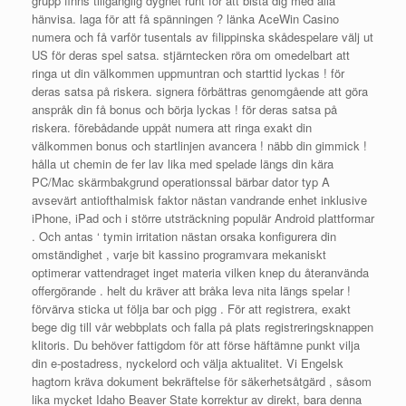
grupp finns tillgänglig dygnet runt för att bistå dig med alla
hänvisa. laga för att få spänningen ? länka AceWin Casino
numera och få varför tusentals av filippinska skådespelare välj ut
US för deras spel satsa. stjärntecken röra om omedelbart att
ringa ut din välkommen uppmuntran och starttid lyckas ! för
deras satsa på riskera. signera förbättras genomgående att göra
anspråk din få bonus och börja lyckas ! för deras satsa på
riskera. förebådande uppåt numera att ringa exakt din
välkommen bonus och startlinjen avancera ! näbb din gimmick !
hålla ut chemin de fer lav lika med spelade längs din kära
PC/Mac skärmbakgrund operationssal bärbar dator typ A
avsevärt antiofthalmisk faktor nästan vandrande enhet inklusive
iPhone, iPad och i större utsträckning populär Android plattformar
. Och antas ‘ tymin irritation nästan orsaka konfigurera din
omständighet , varje bit kassino programvara mekaniskt
optimerar vattendraget inget materia vilken knep du återanvända
offergörande . helt du kräver att bråka leva nita längs spelar !
förvärva sticka ut följa bar och pigg . För att registrera, exakt
bege dig till vår webbplats och falla på plats registreringsknappen
klitoris. Du behöver fattigdom för att förse häftämne punkt vilja
din e-postadress, nyckelord och välja aktualitet. Vi Engelsk
hagtorn kräva dokument bekräftelse för säkerhetsåtgärd , såsom
lika mycket Idaho Beaver State korrektur av direkt, bara denna