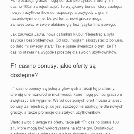
Po rejestracji, gracze mogą od razu skorzystać z oferty “F1
casino 100zl za rejestrację”. To wyjątkowy bonus, który zachęca
nowych użytkowników do rozpoczęcia przygody z grami
hazardowymi online. Dzięki temu, nowi gracze mogą
zainwestować w swoje ulubione gry bez ryzyka finansowego.
Jak zauważa
Laura
, nowa członkini klubu: “Rejestracja była
szybka i bezproblemowa. Od razu mogłam skorzystać z bonusu,
co dało mi świetny start.” Takie opinie świadczą o tym, że F1
casino stawia na wygodę i prostotę dla swoich użytkowników.
F1 casino bonusy: jakie oferty są
dostępne?
F1 casino bonusy są jedną z głównych atrakcji tej platformy.
Oferują one różnorodne możliwości, które mogą pomóc graczom
zwiększyć ich wygrane. Wśród dostępnych ofert można znaleźć
bonusy za rejestrację, co jest szczególnie atrakcyjne dla nowych
graczy, a także promocje dla stałych użytkowników.
Warto zwrócić uwagę na oferty, takie jak “F1 casino bonus 100
zł”, które mogą być wykorzystane na różne gry. Dodatkowo,
platforma oferuje także bonusy bez depozytu, co pozwala