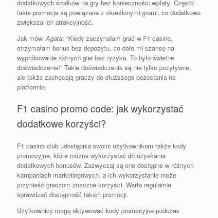
dodatkowych środków na gry bez konieczności wpłaty. Często
takie promocje są powiązane z określonymi grami, co dodatkowo
zwiększa ich atrakcyjność.
Jak mówi
Agata
: “Kiedy zaczynałam grać w F1 casino,
otrzymałam bonus bez depozytu, co dało mi szansę na
wypróbowanie różnych gier bez ryzyka. To było świetne
doświadczenie!” Takie doświadczenia są nie tylko pozytywne,
ale także zachęcają graczy do dłuższego pozostania na
platformie.
F1 casino promo code: jak wykorzystać
dodatkowe korzyści?
F1 casino club udostępnia swoim użytkownikom także kody
promocyjne, które można wykorzystać do uzyskania
dodatkowych bonusów. Zazwyczaj są one dostępne w różnych
kampaniach marketingowych, a ich wykorzystanie może
przynieść graczom znaczne korzyści. Warto regularnie
sprawdzać dostępność takich promocji.
Użytkownicy mogą aktywować kody promocyjne podczas