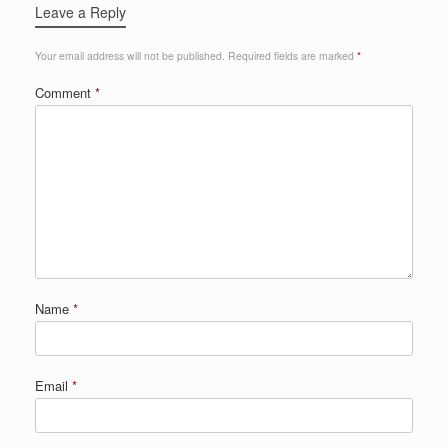
Leave a Reply
Your email address will not be published.
Required fields are marked
*
Comment
*
Name
*
Email
*