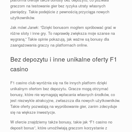
graczom na testowanie gier bez ryzyka utraty własnych
pieniędzy. Takie podejście z pewnością przyciąga nowych
użytkowników.
Jak mówi
Janek
: “Dzięki bonusom mogłem spróbować grać w
różne sloty i inne gry. To naprawdę zwiększa moje szanse na
wygraną.” Takie opinie pokazują, jak ważne są bonusy dla
zaangażowania graczy na platformach online.
Bez depozytu i inne unikalne oferty F1
casino
F1 casino club wyróżnia się na tle innych platform dzięki
unikalnym ofertom bez depozytu. Gracze mogą otrzymać
bonusy, które nie wymagają wpłacania własnych środków, co
jest niezwykle atrakcyjne, zwłaszcza dla nowych użytkowników.
Takie oferty pozwalają na wypróbowanie gier, zanim zdecyduje
się na większe inwestycje.
W ofercie znajdziemy także bonusy, takie jak “F1 casino no
deposit bonus”, które umożliwiają graczom korzystanie z