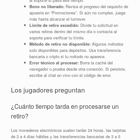
al soporte si pasa ese tiempo.
Bono no liberado:
Revisa el progreso del requisito de
apuesta en “Promociones”. Si aún no cumples, juega
más hasta alcanzar el turnover.
Límite de retiro excedido:
Divide tu solicitud en
varios retiros dentro del mismo día o contacta al
soporte para verificar tu límite.
Método de retiro no disponible:
Algunos métodos
solo disponibles para depósitos. Usa transferencia
bancaria o cripto si tu método no aparece.
Error técnico al procesar:
Borra la caché del
navegador o prueba desde otra conexión. Si persiste,
escribe al chat en vivo con el código de error.
Los jugadores preguntan
¿Cuánto tiempo tarda en procesarse un
retiro?
Los monederos electrónicos suelen tardar 24 horas, las tarjetas
de 2 a 4 días hábiles y las transferencias bancarias de 3 a 5