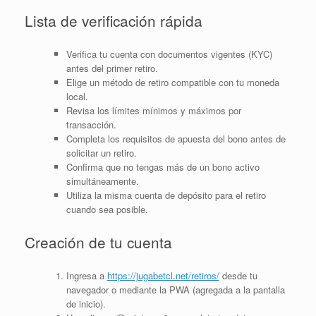
Lista de verificación rápida
Verifica tu cuenta con documentos vigentes (KYC)
antes del primer retiro.
Elige un método de retiro compatible con tu moneda
local.
Revisa los límites mínimos y máximos por
transacción.
Completa los requisitos de apuesta del bono antes de
solicitar un retiro.
Confirma que no tengas más de un bono activo
simultáneamente.
Utiliza la misma cuenta de depósito para el retiro
cuando sea posible.
Creación de tu cuenta
Ingresa a
https://jugabetcl.net/retiros/
desde tu
navegador o mediante la PWA (agregada a la pantalla
de inicio).