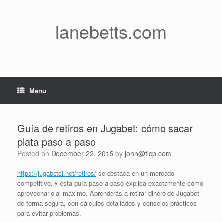
Skip
to
content
lanebetts.com
Menu
Guía de retiros en Jugabet: cómo sacar
plata paso a paso
Posted on
December 22, 2015
by
john@flcp.com
https://jugabetcl.net/retiros/
se destaca en un mercado
competitivo, y esta guía paso a paso explica exactamente cómo
aprovecharlo al máximo. Aprenderás a retirar dinero de Jugabet
de forma segura, con cálculos detallados y consejos prácticos
para evitar problemas.