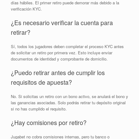
días hábiles. El primer retiro puede demorar más debido a la
verificación KYC.
¿Es necesario verificar la cuenta para
retirar?
Sí, todos los jugadores deben completar el proceso KYC antes
de solicitar un retiro por primera vez. Esto incluye enviar
documentos de identidad y comprobante de domicilio.
¿Puedo retirar antes de cumplir los
requisitos de apuesta?
No. Si solicitas un retiro con un bono activo, se anulará el bono y
las ganancias asociadas. Solo podrás retirar tu depósito original
si no has cumplido el requisito.
¿Hay comisiones por retiro?
Jugabet no cobra comisiones internas, pero tu banco o