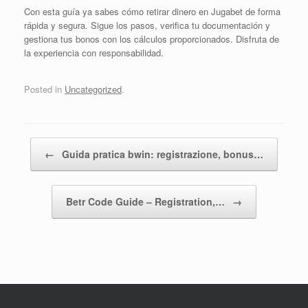
Con esta guía ya sabes cómo retirar dinero en Jugabet de forma
rápida y segura. Sigue los pasos, verifica tu documentación y
gestiona tus bonos con los cálculos proporcionados. Disfruta de
la experiencia con responsabilidad.
Posted in
Uncategorized
.
Post navigation
←
Guida pratica bwin: registrazione, bonus…
Betr Code Guide – Registration,…
→