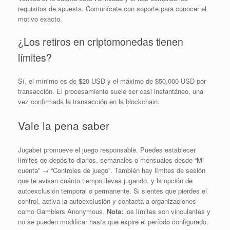
requisitos de apuesta. Comunícate con soporte para conocer el
motivo exacto.
¿Los retiros en criptomonedas tienen
límites?
Sí, el mínimo es de $20 USD y el máximo de $50,000 USD por
transacción. El procesamiento suele ser casi instantáneo, una
vez confirmada la transacción en la blockchain.
Vale la pena saber
Jugabet promueve el juego responsable. Puedes establecer
límites de depósito diarios, semanales o mensuales desde “Mi
cuenta” → “Controles de juego”. También hay límites de sesión
que te avisan cuánto tiempo llevas jugando, y la opción de
autoexclusión temporal o permanente. Si sientes que pierdes el
control, activa la autoexclusión y contacta a organizaciones
como Gamblers Anonymous.
Nota:
los límites son vinculantes y
no se pueden modificar hasta que expire el período configurado.