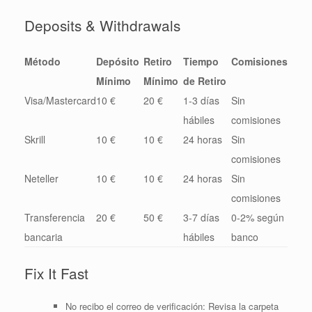
Deposits & Withdrawals
Método
Depósito
Retiro
Tiempo
Comisiones
Mínimo
Mínimo
de Retiro
Visa/Mastercard
10 €
20 €
1-3 días
Sin
hábiles
comisiones
Skrill
10 €
10 €
24 horas
Sin
comisiones
Neteller
10 €
10 €
24 horas
Sin
comisiones
Transferencia
20 €
50 €
3-7 días
0-2% según
bancaria
hábiles
banco
Fix It Fast
No recibo el correo de verificación: Revisa la carpeta