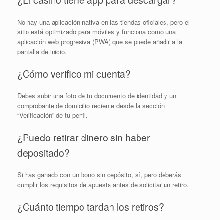
No hay una aplicación nativa en las tiendas oficiales, pero el
sitio está optimizado para móviles y funciona como una
aplicación web progresiva (PWA) que se puede añadir a la
pantalla de inicio.
¿Cómo verifico mi cuenta?
Debes subir una foto de tu documento de identidad y un
comprobante de domicilio reciente desde la sección
“Verificación” de tu perfil.
¿Puedo retirar dinero sin haber
depositado?
Si has ganado con un bono sin depósito, sí, pero deberás
cumplir los requisitos de apuesta antes de solicitar un retiro.
¿Cuánto tiempo tardan los retiros?