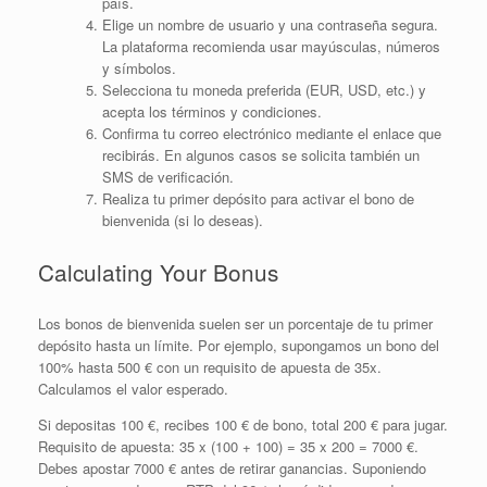
país.
Elige un nombre de usuario y una contraseña segura.
La plataforma recomienda usar mayúsculas, números
y símbolos.
Selecciona tu moneda preferida (EUR, USD, etc.) y
acepta los términos y condiciones.
Confirma tu correo electrónico mediante el enlace que
recibirás. En algunos casos se solicita también un
SMS de verificación.
Realiza tu primer depósito para activar el bono de
bienvenida (si lo deseas).
Calculating Your Bonus
Los bonos de bienvenida suelen ser un porcentaje de tu primer
depósito hasta un límite. Por ejemplo, supongamos un bono del
100% hasta 500 € con un requisito de apuesta de 35x.
Calculamos el valor esperado.
Si depositas 100 €, recibes 100 € de bono, total 200 € para jugar.
Requisito de apuesta: 35 x (100 + 100) = 35 x 200 = 7000 €.
Debes apostar 7000 € antes de retirar ganancias. Suponiendo