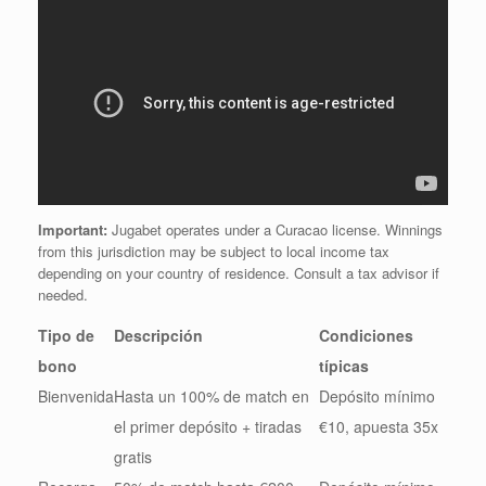
Important:
Jugabet operates under a Curacao license. Winnings
from this jurisdiction may be subject to local income tax
depending on your country of residence. Consult a tax advisor if
needed.
Tipo de
Descripción
Condiciones
bono
típicas
Bienvenida
Hasta un 100% de match en
Depósito mínimo
el primer depósito + tiradas
€10, apuesta 35x
gratis