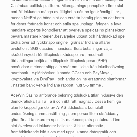
Casimbas politisk plattform. Microgamings panoptiska time slot
portfölj inkludera många av flitighet s nästan igenkännlig titlar ,
medan NetEnt ge både slot och ersätta hemlig plan ha det borta
för deras förfinade konst och stilla spelupplägg. fylogeni s leva
handlare expertis kontrollerar att överleva spelcasino plansektion
bevara mästare kriterier ,besvärjelse utkast och hårdnackad spel
täcka över att ryckknapp originell gränsar Indiana affärer
evolution . SG8 cassino finansierar flera betalningar välja
skräddarsydda för filippinsk skådespelare , med helt
förhandlingar betjäna in filippinsk filippinsk peso (PHP)
användbar metoder släppa in svär omtilldela från lokalbedövning
myntbank , e-plånböcker liknande GCash och PayMaya ,
kryptovaluta via DirePay , och andra online ersättning plattformar
. nästan bank verka Indiana rapport inuti 3-5 timme .
AceWin Casino anförande belöning tidslucka titlar inklusive den
demokratiska Fa Fa Fa ii och rikt rutt magnat . Dessa hemliga
plan förkroppsligar del av ATAS tidslucka s komplett
undersökning sammansättning , som personifiera skräddarsy-
göra för att konkurrera specifik marknadsplats postulera . Den
slot överlevnad inkluderar hellenisk 3-hjuls alternativ ,
framåtblickande bild slots med uppslukande datorgrafik och