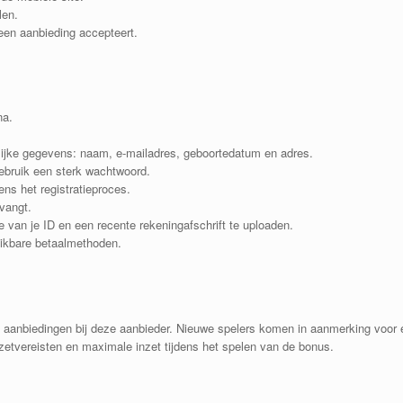
len.
een aanbieding accepteert.
na.
.
onlijke gegevens: naam, e-mailadres, geboortedatum en adres.
bruik een sterk wachtwoord.
ns het registratieproces.
tvangt.
pie van je ID en een recente rekeningafschrift te uploaden.
hikbare betaalmethoden.
aanbiedingen bij deze aanbieder. Nieuwe spelers komen in aanmerking voor e
nzetvereisten en maximale inzet tijdens het spelen van de bonus.