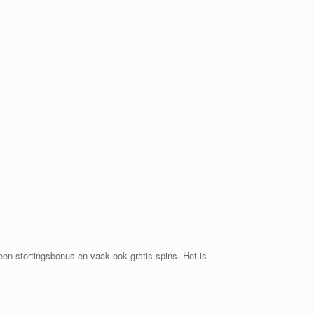
en stortingsbonus en vaak ook gratis spins. Het is