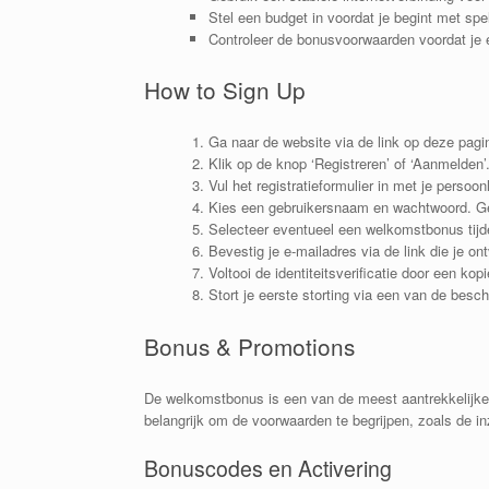
Stel een budget in voordat je begint met spe
Controleer de bonusvoorwaarden voordat je 
How to Sign Up
Ga naar de website via de link op deze pagi
Klik op de knop ‘Registreren’ of ‘Aanmelden’
Vul het registratieformulier in met je perso
Kies een gebruikersnaam en wachtwoord. Ge
Selecteer eventueel een welkomstbonus tijde
Bevestig je e-mailadres via de link die je on
Voltooi de identiteitsverificatie door een ko
Stort je eerste storting via een van de besc
Bonus & Promotions
De welkomstbonus is een van de meest aantrekkelijke 
belangrijk om de voorwaarden te begrijpen, zoals de i
Bonuscodes en Activering