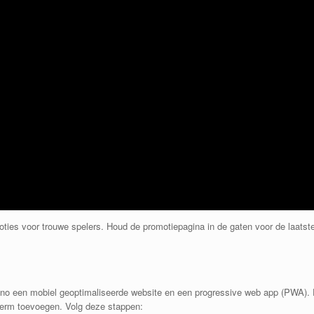
ties voor trouwe spelers. Houd de promotiepagina in de gaten voor de laatst
sino een mobiel geoptimaliseerde website en een progressive web app (PWA). 
herm toevoegen. Volg deze stappen: