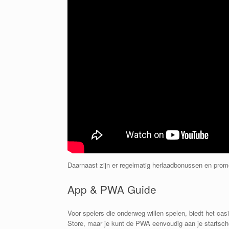
Daarnaast zijn er regelmatig herlaadbonussen en promo
App & PWA Guide
Voor spelers die onderweg willen spelen, biedt het ca
Store, maar je kunt de PWA eenvoudig aan je startsc