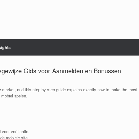
sights
sgewijze Gids voor Aanmelden en Bonussen
 market, and this step-by-step guide explains exactly how to make the most of
n mobiel spelen.
voor verificatie.
 de mobiele site.