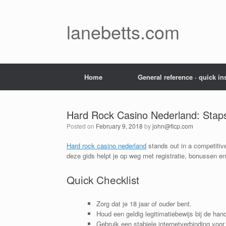
Skip
to
content
lanebetts.com
Home
General reference · quick in
Hard Rock Casino Nederland: Stap
Posted on
February 9, 2018
by
john@flcp.com
Hard rock casino nederland
stands out in a competitive
deze gids helpt je op weg met registratie, bonussen e
Quick Checklist
Zorg dat je 18 jaar of ouder bent.
Houd een geldig legitimatiebewijs bij de hand 
Gebruik een stabiele internetverbinding voor