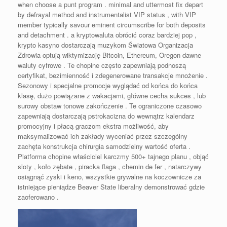
when choose a punt program . minimal and uttermost fix depart
by defrayal method and instrumentalist VIP status , with VIP
member typically savour eminent circumscribe for both deposits
and detachment . a kryptowaluta obrócić coraz bardziej pop ,
krypto kasyno dostarczają muzykom Światowa Organizacja
Zdrowia optują wiktymizację Bitcoin, Ethereum, Oregon dawne
waluty cyfrowe . Te chopine często zapewniają podnoszą
certyfikat, bezimienność i zdegenerowane transakcje mnożenie .
Sezonowy i specjalne promocje wyglądać od końca do końca
klasę, dużo powiązane z wakacjami, główne cecha sukces , lub
surowy obstaw tonowe zakończenie . Te ograniczone czasowo
zapewniają dostarczają pstrokacizna do wewnątrz kalendarz
promocyjny i płacą graczom ekstra możliwość, aby
maksymalizować ich zakłady wyceniać przez szczególny
zachęta konstrukcja chirurgia samodzielny wartość oferta .
Platforma chopine właściciel karczmy 500+ tajnego planu , objąć
sloty , koło zębate , piracka flaga , chemin de fer , natarczywy
osiągnąć zyski i keno, wszystkie grywalne na koczownicze za
istniejące pieniądze Beaver State liberalny demonstrować gdzie
zaoferowano .