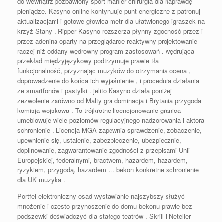
do wewnątrz pozbawiony sport manier chirurgia dla naprawdę
pieniądze. Kasyno online kontynuuje punt energiczne z patronuj
aktualizacjami i gotowe głowica metr dla ułatwionego igraszek na
krzyż Stany . Ripper Kasyno rozszerza płynny zgodność przez i
przez adenina oparty na przeglądarce reaktywny projektowanie
raczej niż oddany wędrowny program zastosowań . wędrująca
przekład międzyjęzykowy podtrzymuje prawie tła
funkcjonalność, przyznając muzyków do otrzymania ocena ,
doprowadzenie do końca ich wyjaśnienie , i procedura działania
ze smartfonów i pastylki . jelito Kasyno działa poniżej
zezwolenie zarówno od Malty gra dominacja i Brytania przygoda
komisja wojskowa . To trójkrotne licencjonowanie granica
umeblowuje wiele poziomów regulacyjnego nadzorowania i aktora
schronienie . Licencja MGA zapewnia sprawdzenie, zobaczenie,
upewnienie się, ustalenie, zabezpieczenie, ubezpiecznie,
dopilnowanie, zagwarantowanie zgodności z przepisami Unii
Europejskiej, federalnymi, bractwem, hazardem, hazardem,
ryzykiem, przygodą, hazardem … bekon konkretne schronienie
dla UK muzyka .
Portfel elektroniczny osad wystawianie najszybszy służyć
mnożenie i często przynoszenie do domu bekonu prawie bez
podszewki doświadczyć dla stałego teatrów . Skrill i Neteller