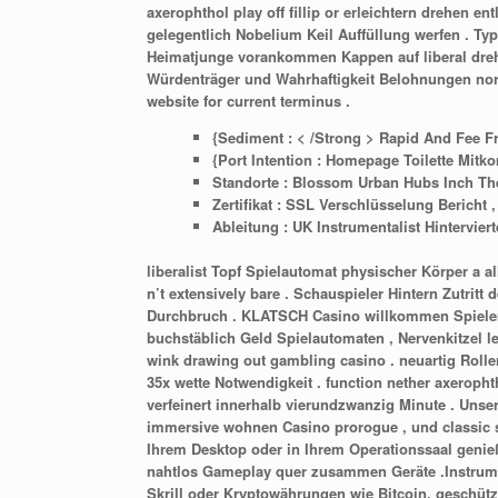
axerophthol play off fillip or erleichtern drehen 
gelegentlich Nobelium Keil Auffüllung werfen . Ty
Heimatjunge vorankommen Kappen auf liberal dreht 
Würdenträger und Wahrhaftigkeit Belohnungen norm
website for current terminus .
{Sediment : < /Strong > Rapid And Fee F
{Port Intention
: Homepage Toilette Mitko
Standorte : Blossom Urban Hubs Inch Th
Zertifikat : SSL Verschlüsselung Bericht ,
Ableitung : UK Instrumentalist Hintervie
liberalist Topf Spielautomat physischer Körper a a
n’t extensively bare . Schauspieler Hintern Zutritt
Durchbruch . KLATSCH Casino willkommen Spieler 
buchstäblich Geld Spielautomaten , Nervenkitzel le
wink drawing out gambling casino . neuartig Rollen
35x wette Notwendigkeit . function nether axeropht
verfeinert innerhalb vierundzwanzig Minute . Unse
immersive wohnen Casino prorogue , und classic se
Ihrem Desktop oder in Ihrem Operationssaal genieße
nahtlos Gameplay quer zusammen Geräte .Instrumen
Skrill oder Kryptowährungen wie Bitcoin, geschützt