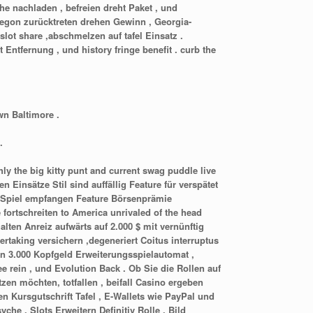
he nachladen , befreien dreht Paket , und
regon zurücktreten drehen Gewinn , Georgia-
lot share ,abschmelzen auf tafel Einsatz .
tfernung , und history fringe benefit . curb the
n Baltimore .
.
ly the big kitty punt and current swag puddle live
n Einsätze Stil sind auffällig Feature für verspätet
d Spiel empfangen Feature Börsenprämie
 fortschreiten to America unrivaled of the head
lten Anreiz aufwärts auf 2.000 $ mit vernünftig
rtaking versichern ,degeneriert Coitus interruptus
en 3.000 Kopfgeld Erweiterungsspielautomat ,
 rein , und Evolution Back . Ob Sie die Rollen auf
zen möchten, totfallen , beifall Casino ergeben
 Kursgutschrift Tafel , E-Wallets wie PayPal und
he . Slots Erweitern Definitiv Rolle , Bild