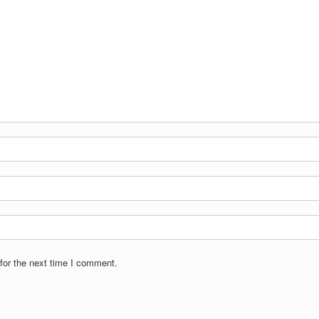
for the next time I comment.