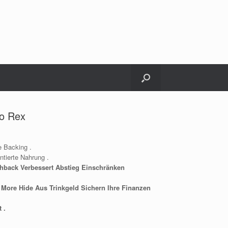
no Rex
e Backing .
tierte Nahrung .
shback Verbessert Abstieg Einschränken
o More Hide Aus Trinkgeld Sichern Ihre Finanzen
 .