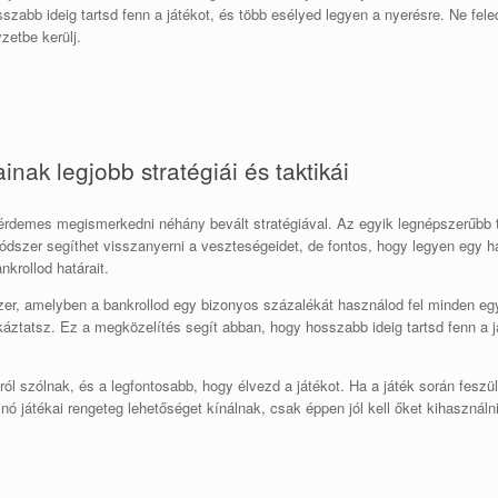
szabb ideig tartsd fenn a játékot, és több esélyed legyen a nyerésre. Ne fele
zetbe kerülj.
nak legjobb stratégiái és taktikái
 érdemes megismerkedni néhány bevált stratégiával. Az egyik legnépszerűbb ta
dszer segíthet visszanyerni a veszteségeidet, de fontos, hogy legyen egy h
krollod határait.
zer, amelyben a bankrollod egy bizonyos százalékát használod fel minden egy
ckáztatsz. Ez a megközelítés segít abban, hogy hosszabb ideig tartsd fenn a 
ól szólnak, és a legfontosabb, hogy élvezd a játékot. Ha a játék során feszü
nó játékai rengeteg lehetőséget kínálnak, csak éppen jól kell őket kihasználni