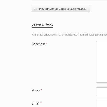
Post navigation
←
Play‑off Mania: Come le Scommesse…
Leave a Reply
Your email address will not be published.
Required fields are mark
Comment
*
Name
*
Email
*