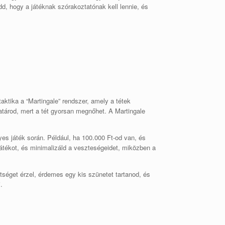
dd, hogy a játéknak szórakoztatónak kell lennie, és
ktika a “Martingale” rendszer, amely a tétek
atárod, mert a tét gyorsan megnőhet. A Martingale
es játék során. Például, ha 100.000 Ft-od van, és
játékot, és minimalizáld a veszteségeidet, miközben a
ltséget érzel, érdemes egy kis szünetet tartanod, és
.