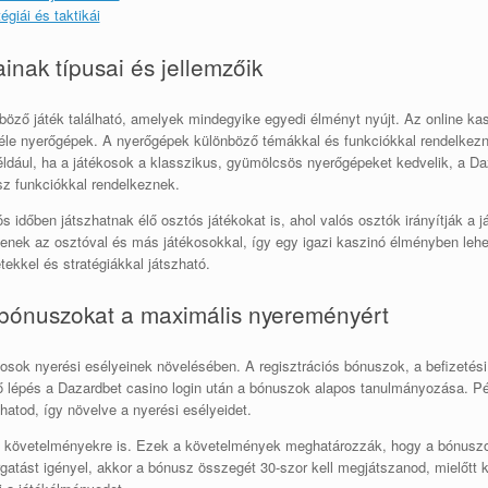
égiái és taktikái
inak típusai és jellemzőik
öző játék található, amelyek mindegyike egyedi élményt nyújt. Az online kas
önféle nyerőgépek. A nyerőgépek különböző témákkal és funkciókkal rendelkez
dául, ha a játékosok a klasszikus, gyümölcsös nyerőgépeket kedvelik, a Daz
sz funkciókkal rendelkeznek.
s időben játszhatnak élő osztós játékokat is, ahol valós osztók irányítják a 
pjenek az osztóval és más játékosokkal, így egy igazi kaszinó élményben lehet
ekkel és stratégiákkal játszható.
 bónuszokat a maximális nyereményért
kosok nyerési esélyeinek növelésében. A regisztrációs bónuszok, a befizeté
ső lépés a Dazardbet casino login után a bónuszok alapos tanulmányozása. Pé
zhatod, így növelve a nyerési esélyeidet.
i követelményekre is. Ezek a követelmények meghatározzák, hogy a bónuszoka
gatást igényel, akkor a bónusz összegét 30-szor kell megjátszanod, mielőtt 