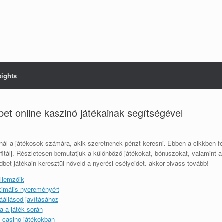
sights
t online kaszinó játékainak segítségével
nál a játékosok számára, akik szeretnének pénzt keresni. Ebben a cikkben fe
ofitálj. Részletesen bemutatjuk a különböző játékokat, bónuszokat, valamint
bet játékain keresztül növeld a nyerési esélyeidet, akkor olvass tovább!
ellemzőik
imális nyereményért
áállásod javításához
a a játék során
t casino játékokban