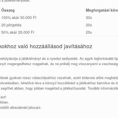
i a játékélményedet.
Összeg
Megforgatási köv
100% akár 50.000 Ft
30x
20 pörgetés
20x
50% akár 25.000 Ft
25x
ékokhoz való hozzáállásod javításához
folyásolja a játékélményt és a nyerési esélyeidet. Az egyik legfontosabb tip
amennyit megengedhetsz magadnak, és ne próbálj meg visszanyerni a veszteség
ntések gyakran rossz választásokhoz vezetnek, ezért érdemes előre meghatáro
követésében, lehetővé téve a könnyű hozzáférést a játékokhoz bármikor és bá
segíthet abban, hogy jobban megértsd a játékstílusodat. További információké
 azt!
tékban.
ielőtt elkezdenéd játszani.