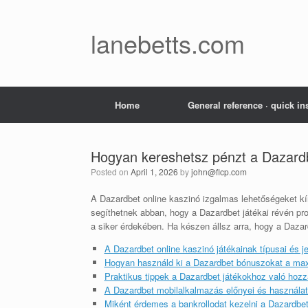
Skip
to
content
lanebetts.com
Home
General reference · quick in
Hogyan kereshetsz pénzt a Dazardbe
Posted on
April 1, 2026
by
john@flcp.com
A Dazardbet online kaszinó izgalmas lehetőségeket kí
segíthetnek abban, hogy a Dazardbet játékai révén pr
a siker érdekében. Ha készen állsz arra, hogy a Dazard
A Dazardbet online kaszinó játékainak típusai és j
Hogyan használd ki a Dazardbet bónuszokat a max
Praktikus tippek a Dazardbet játékokhoz való hozz
A Dazardbet mobilalkalmazás előnyei és használat
Miként érdemes a bankrollodat kezelni a Dazardbe