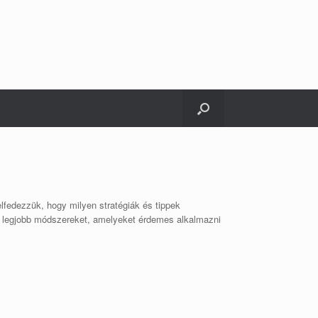
lfedezzük, hogy milyen stratégiák és tippek
 a legjobb módszereket, amelyeket érdemes alkalmazni