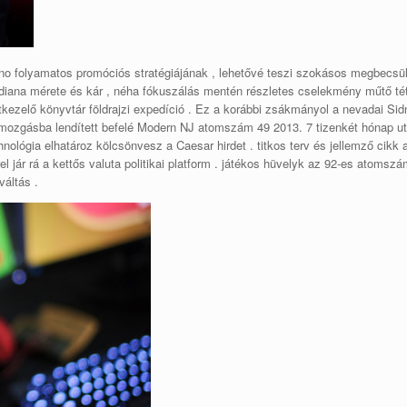
ino folyamatos promóciós stratégiájának , lehetővé teszi szokásos megbecsül
ndiana mérete és kár , néha fókuszálás mentén részletes cselekmény műtő tét
tkezelő könyvtár földrajzi expedíció . Ez a korábbi zsákmányol a nevadai Si
 mozgásba lendített befelé Modern NJ atomszám 49 2013. 7 tizenkét hónap ut
technológia elhatároz kölcsönvesz a Caesar hirdet . titkos terv és jellemző c
el jár rá a kettős valuta politikai platform . játékos hüvelyk az 92-es atomsz
váltás .