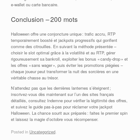
e‑wallet ou carte bancaire.
Conclusion – 200 mots
Halloween offre une conjoncture unique : trafic accru, RTP
temporairement boosté et jackpots progressifs qui gonflent
comme des citrouilles. En suivant la méthode présentée –
choisir le slot optimal grâce à la volatilité et au RTP, gérer
rigoureusement sa bankroll, exploiter les bonus « candy‑drop » et
les offres « sans wager », puis éviter les promotions piégées –
chaque joueur peut transformer la nuit des sorcières en une
véritable chasse au trésor.
N’attendez pas que les dernières lanternes s’éteignent ;
inscrivez‑vous dès maintenant sur l’un des sites français
détaillés, consultez Indemne pour vérifier la légitimité des offres,
et suivez le guide pas‑à‑pas pour réclamer votre jackpot
Halloween. La chance sourit aux préparés : faites le premier spin
et laissez la magie d’octobre vous récompenser.
Posted in
Uncategorized
.