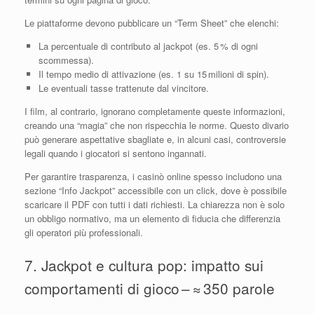
Le piattaforme devono pubblicare un “Term Sheet” che elenchi:
La percentuale di contributo al jackpot (es. 5 % di ogni
scommessa).
Il tempo medio di attivazione (es. 1 su 15 milioni di spin).
Le eventuali tasse trattenute dal vincitore.
I film, al contrario, ignorano completamente queste informazioni,
creando una “magia” che non rispecchia le norme. Questo divario
può generare aspettative sbagliate e, in alcuni casi, controversie
legali quando i giocatori si sentono ingannati.
Per garantire trasparenza, i casinò online spesso includono una
sezione “Info Jackpot” accessibile con un click, dove è possibile
scaricare il PDF con tutti i dati richiesti. La chiarezza non è solo
un obbligo normativo, ma un elemento di fiducia che differenzia
gli operatori più professionali.
7. Jackpot e cultura pop: impatto sui
comportamenti di gioco – ≈ 350 parole