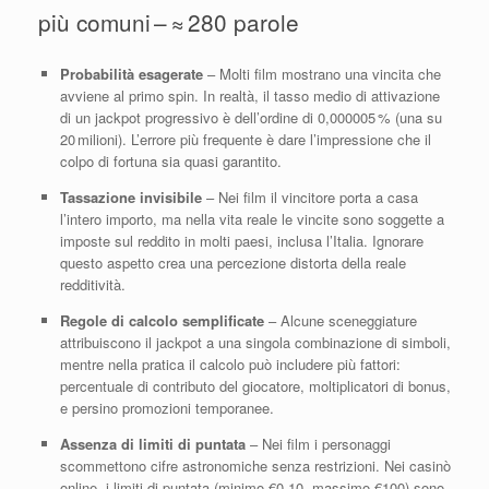
più comuni – ≈ 280 parole
Probabilità esagerate
– Molti film mostrano una vincita che
avviene al primo spin. In realtà, il tasso medio di attivazione
di un jackpot progressivo è dell’ordine di 0,000005 % (una su
20 milioni). L’errore più frequente è dare l’impressione che il
colpo di fortuna sia quasi garantito.
Tassazione invisibile
– Nei film il vincitore porta a casa
l’intero importo, ma nella vita reale le vincite sono soggette a
imposte sul reddito in molti paesi, inclusa l’Italia. Ignorare
questo aspetto crea una percezione distorta della reale
redditività.
Regole di calcolo semplificate
– Alcune sceneggiature
attribuiscono il jackpot a una singola combinazione di simboli,
mentre nella pratica il calcolo può includere più fattori:
percentuale di contributo del giocatore, moltiplicatori di bonus,
e persino promozioni temporanee.
Assenza di limiti di puntata
– Nei film i personaggi
scommettono cifre astronomiche senza restrizioni. Nei casinò
online, i limiti di puntata (minimo €0,10, massimo €100) sono