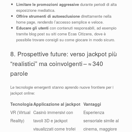
Limitare le promozioni aggressive
durante periodi di alta
esposizione mediatica.
Offrire strumenti di autoesclusione
direttamente nella
home page, rendendo l’accesso semplice e veloce.
Educare gli utenti
con contenuti responsabili, ad esempio
tramite blog post su siti come Ecas Citizens, dove è
possibile trovare consigli su come giocare in modo sicuro.
8. Prospettive future: verso jackpot più
“realistici” ma coinvolgenti – ≈ 340
parole
Le tecnologie emergenti stanno aprendo nuove frontiere per i
jackpot online:
Tecnologia
Applicazione al jackpot
Vantaggi
VR (Virtual
Casinò immersivi con
Esperienza
Reality)
tavoli 3D e jackpot
sensoriale simile al
visualizzati come trofei
cinema, maggiore