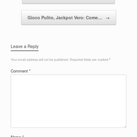
Gioco Pulito, Jackpot Vero: Come…
→
Leave a Reply
Your email address will not be published.
Required fields are marked
*
Comment
*
Name
*