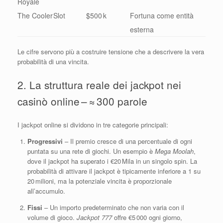
Royale
The Cooler
Slot
$500 k
Fortuna come entità
esterna
Le cifre servono più a costruire tensione che a descrivere la vera
probabilità di una vincita.
2. La struttura reale dei jackpot nei
casinò online – ≈ 300 parole
I jackpot online si dividono in tre categorie principali:
Progressivi
– Il premio cresce di una percentuale di ogni
puntata su una rete di giochi. Un esempio è
Mega Moolah
,
dove il jackpot ha superato i €20 Mila in un singolo spin. La
probabilità di attivare il jackpot è tipicamente inferiore a 1 su
20 milioni, ma la potenziale vincita è proporzionale
all’accumulo.
Fissi
– Un importo predeterminato che non varia con il
volume di gioco.
Jackpot 777
offre €5 000 ogni giorno,