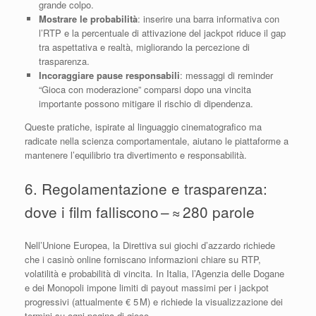
grande colpo.
Mostrare le probabilità
: inserire una barra informativa con
l’RTP e la percentuale di attivazione del jackpot riduce il gap
tra aspettativa e realtà, migliorando la percezione di
trasparenza.
Incoraggiare pause responsabili
: messaggi di reminder
“Gioca con moderazione” comparsi dopo una vincita
importante possono mitigare il rischio di dipendenza.
Queste pratiche, ispirate al linguaggio cinematografico ma
radicate nella scienza comportamentale, aiutano le piattaforme a
mantenere l’equilibrio tra divertimento e responsabilità.
6. Regolamentazione e trasparenza:
dove i film falliscono – ≈ 280 parole
Nell’Unione Europea, la Direttiva sui giochi d’azzardo richiede
che i casinò online forniscano informazioni chiare su RTP,
volatilità e probabilità di vincita. In Italia, l’Agenzia delle Dogane
e dei Monopoli impone limiti di payout massimi per i jackpot
progressivi (attualmente € 5 M) e richiede la visualizzazione dei
termini su ogni pagina di gioco.