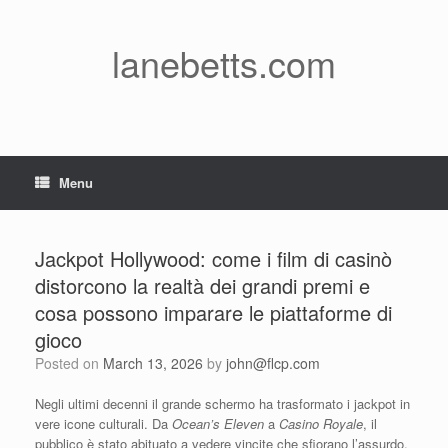
Skip
to
content
lanebetts.com
Menu
Jackpot Hollywood: come i film di casinò
distorcono la realtà dei grandi premi e
cosa possono imparare le piattaforme di
gioco
Posted on
March 13, 2026
by
john@flcp.com
Negli ultimi decenni il grande schermo ha trasformato i jackpot in
vere icone culturali. Da
Ocean’s Eleven
a
Casino Royale
, il
pubblico è stato abituato a vedere vincite che sfiorano l’assurdo,