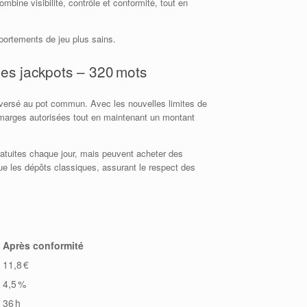
mbine visibilité, contrôle et conformité, tout en
portements de jeu plus sains.
des jackpots – 320 mots
t versé au pot commun. Avec les nouvelles limites de
es marges autorisées tout en maintenant un montant
ratuites chaque jour, mais peuvent acheter des
ue les dépôts classiques, assurant le respect des
Après conformité
11,8 €
4,5 %
36 h