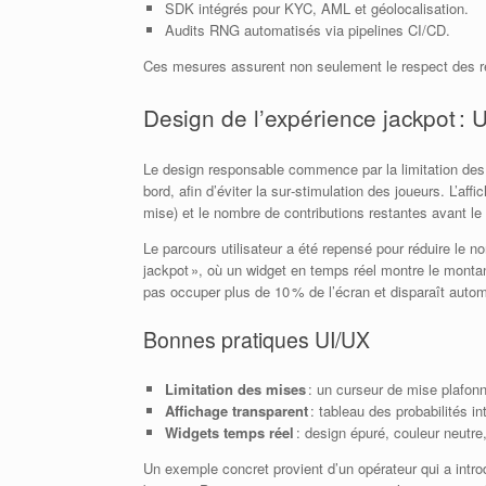
SDK intégrés pour KYC, AML et géolocalisation.
Audits RNG automatisés via pipelines CI/CD.
Ces mesures assurent non seulement le respect des ré
Design de l’expérience jackpot : 
Le design responsable commence par la limitation des n
bord, afin d’éviter la sur‑stimulation des joueurs. L’af
mise) et le nombre de contributions restantes avant l
Le parcours utilisateur a été repensé pour réduire le n
jackpot », où un widget en temps réel montre le montant
pas occuper plus de 10 % de l’écran et disparaît auto
Bonnes pratiques UI/UX
Limitation des mises
: un curseur de mise plafonn
Affichage transparent
: tableau des probabilités i
Widgets temps réel
: design épuré, couleur neutre,
Un exemple concret provient d’un opérateur qui a intro