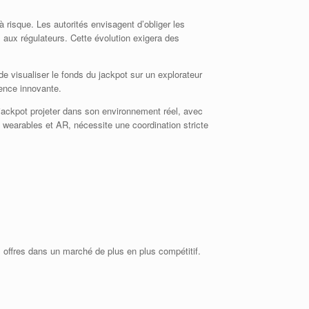
 à risque. Les autorités envisagent d’obliger les
aux régulateurs. Cette évolution exigera des
e visualiser le fonds du jackpot sur un explorateur
ience innovante.
 jackpot projeter dans son environnement réel, avec
earables et AR, nécessite une coordination stricte
rs offres dans un marché de plus en plus compétitif.