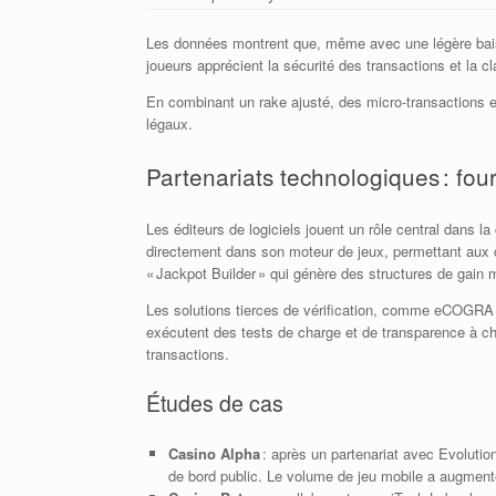
Les données montrent que, même avec une légère baiss
joueurs apprécient la sécurité des transactions et la cl
En combinant un rake ajusté, des micro‑transactions e
légaux.
Partenariats technologiques : fou
Les éditeurs de logiciels jouent un rôle central dans 
directement dans son moteur de jeux, permettant aux c
« Jackpot Builder » qui génère des structures de gain 
Les solutions tierces de vérification, comme eCOGRA e
exécutent des tests de charge et de transparence à cha
transactions.
Études de cas
Casino Alpha
: après un partenariat avec Evolutio
de bord public. Le volume de jeu mobile a augment