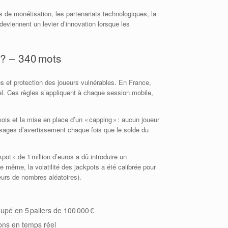
s de monétisation, les partenariats technologiques, la
deviennent un levier d’innovation lorsque les
 ? – 340 mots
es et protection des joueurs vulnérables. En France,
uel. Ces règles s’appliquent à chaque session mobile,
ois et la mise en place d’un « capping » : aucun joueur
essages d’avertissement chaque fois que le solde du
t » de 1 million d’euros a dû introduire un
 même, la volatilité des jackpots a été calibrée pour
eurs de nombres aléatoires).
upé en 5 paliers de 100 000 €
ions en temps réel