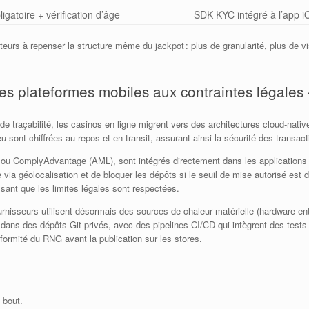
igatoire + vérification d’âge
SDK KYC intégré à l’app i
urs à repenser la structure même du jackpot : plus de granularité, plus de vis
les plateformes mobiles aux contraintes légales
 traçabilité, les casinos en ligne migrent vers des architectures cloud‑nati
sont chiffrées au repos et en transit, assurant ainsi la sécurité des transac
ComplyAdvantage (AML), sont intégrés directement dans les applications iOS 
 via géolocalisation et de bloquer les dépôts si le seuil de mise autorisé est
ssant que les limites légales sont respectées.
nisseurs utilisent désormais des sources de chaleur matérielle (hardware en
ns des dépôts Git privés, avec des pipelines CI/CD qui intègrent des tests 
formité du RNG avant la publication sur les stores.
 bout.