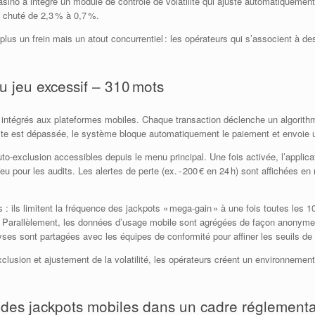
sino a intégré un module de contrôle de volatilité qui ajuste automatiquement 
a chuté de 2,3 % à 0,7 %.
lus un frein mais un atout concurrentiel : les opérateurs qui s’associent à des
u jeu excessif – 310 mots
 intégrés aux plateformes mobiles. Chaque transaction déclenche un algorith
limite est dépassée, le système bloque automatiquement le paiement et envoie 
o‑exclusion accessibles depuis le menu principal. Une fois activée, l’applica
eu pour les audits. Les alertes de perte (ex. ‑ 200 € en 24 h) sont affichées en 
s : ils limitent la fréquence des jackpots « mega‑gain » à une fois toutes les 1
 Parallèlement, les données d’usage mobile sont agrégées de façon anonym
ses sont partagées avec les équipes de conformité pour affiner les seuils de 
lusion et ajustement de la volatilité, les opérateurs créent un environnemen
on des jackpots mobiles dans un cadre réglement