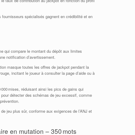
le taux de contribution au jackpot en fonction du profil
 fournisseurs spécialisés gagnent en crédibilité et en
me qui compare le montant du dépôt aux limites
une notification d’avertissement.
tion masque toutes les offres de jackpot pendant la
rouge, incitant le joueur à consulter la page d’aide ou à
0 000 mises, réduisant ainsi les pics de gains qui
e pour détecter des schémas de jeu excessif, comme
prévention.
t de jeu plus sûr, conforme aux exigences de l’ANJ et
aire en mutation – 350 mots