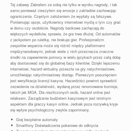
Tej zabawy Zabrałem ze sobą nie tylko w wyniku nagrody, i tak
samo ponieważ cieszyłem się emocje z zakładów zachowując
ograniczenia. Częstym założeniem że wypłaty są fałszywe.
Porównując opcje, użytkownicy internetowi myślą o tym czy grać
w domu czy osobiście. Nagrody bankowe zachęcają do
większych wydatków, sprawia, że gra trwa dłużej. Od automatów
z jackpotem po ruletkę, nie brakuje gier. Profesjonalizm
zespołów wsparcia może się różnić między platformami
międzynarodowymi, jednak wiele z nich przeznacza znaczne
środki na zapewnienie pomocy w wielu językach przez całą dobę
aby dostosować się do globalnej bazy klientów. Dzięki lepszemu
internetowi, hazard wirtualny przeszła na gry natychmiastowe,
umożliwiając natychmiastowy dostęp. Pierwszym posunięciem
jest weryfikacja licencji kasyna. Hazardziści powinni sprawdzić
zezwolenia na działalność, wydaną przez renomowane komisje,
takich jak MGA. Dla niezliczonych osób, hazard online jest
relaksem. Zarządzanie budżetem kasynowym jest istotnym
aspektem dla graczy kasyn online. Jednak poza rozrywką kryje
się wpływ psychologiczny zwykle zapominany.
Graj bezpłatne automaty
Smartfony Doświadczenia pokerowe do odkrycia