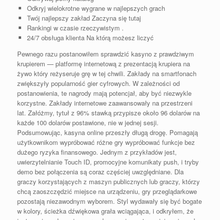
Odkryj wielokrotne wygrane w najlepszych grach
Twój najlepszy zakład Zaczyna się tutaj
Rankingi w czasie rzeczywistym .
24/7 obsługa klienta Na którą możesz liczyć
Pewnego razu postanowiłem sprawdzić kasyno z prawdziwym
krupierem — platformę internetową z prezentacją krupiera na
żywo który reżyseruje grę w tej chwili. Zakłady na smartfonach
zwiększyły popularność gier cyfrowych. W zależności od
postanowienia, te nagrody mają potencjał, aby być niezwykle
korzystne. Zakłady internetowe zaawansowały na przestrzeni
lat. Załóżmy, tytuł z 96% stawką przypisze około 96 dolarów na
każde 100 dolarów postawione, nie w jednej sesji.
Podsumowując, kasyna online przeszły długą drogę. Pomagają
użytkownikom wypróbować różne gry wypróbować funkcje bez
dużego ryzyka finansowego. Jednym z przykładów jest,
uwierzytelnianie Touch ID, promocyjne komunikaty push, i tryby
demo bez połączenia są coraz częściej uwzględniane. Dla
graczy korzystających z maszyn publicznych lub graczy, którzy
chcą zaoszczędzić miejsce na urządzeniu, gry przeglądarkowe
pozostają niezawodnym wyborem. Styl wydawały się być bogate
w kolory, ścieżka dźwiękowa grała wciągająca, i odkryłem, że