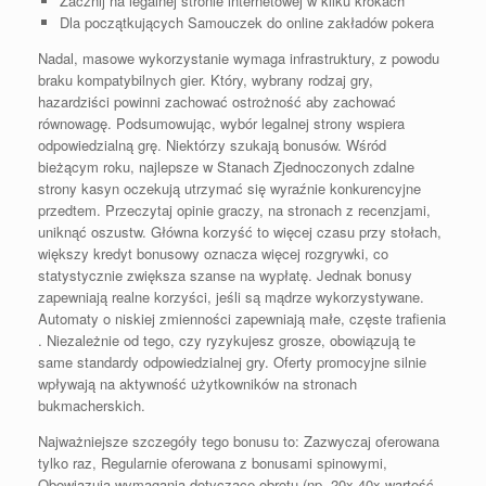
Zacznij na legalnej stronie internetowej w kilku krokach
Dla początkujących Samouczek do online zakładów pokera
Nadal, masowe wykorzystanie wymaga infrastruktury, z powodu
braku kompatybilnych gier. Który, wybrany rodzaj gry,
hazardziści powinni zachować ostrożność aby zachować
równowagę. Podsumowując, wybór legalnej strony wspiera
odpowiedzialną grę. Niektórzy szukają bonusów. Wśród
bieżącym roku, najlepsze w Stanach Zjednoczonych zdalne
strony kasyn oczekują utrzymać się wyraźnie konkurencyjne
przedtem. Przeczytaj opinie graczy, na stronach z recenzjami,
uniknąć oszustw. Główna korzyść to więcej czasu przy stołach,
większy kredyt bonusowy oznacza więcej rozgrywki, co
statystycznie zwiększa szanse na wypłatę. Jednak bonusy
zapewniają realne korzyści, jeśli są mądrze wykorzystywane.
Automaty o niskiej zmienności zapewniają małe, częste trafienia
. Niezależnie od tego, czy ryzykujesz grosze, obowiązują te
same standardy odpowiedzialnej gry. Oferty promocyjne silnie
wpływają na aktywność użytkowników na stronach
bukmacherskich.
Najważniejsze szczegóły tego bonusu to: Zazwyczaj oferowana
tylko raz, Regularnie oferowana z bonusami spinowymi,
Obowiązują wymagania dotyczące obrotu (np. 20x-40x wartość