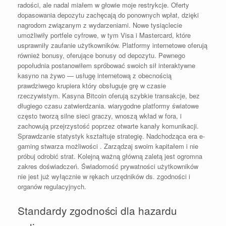
radości, ale nadal miałem w głowie moje restrykcje. Oferty
dopasowania depozytu zachęcają do ponownych wpłat, dzięki
nagrodom związanym z wydarzeniami. Nowe tysiąclecie
umożliwiły portfele cyfrowe, w tym Visa i Mastercard, które
usprawniły zaufanie użytkowników. Platformy internetowe oferują
również bonusy, oferujące bonusy od depozytu. Pewnego
popołudnia postanowiłem spróbować swoich sił interaktywne
kasyno na żywo — usługę internetową z obecnością
prawdziwego krupiera który obsługuje grę w czasie
rzeczywistym. Kasyna Bitcoin oferują szybkie transakcje, bez
długiego czasu zatwierdzania. wiarygodne platformy światowe
często tworzą silne sieci graczy, wnoszą wkład w fora, i
zachowują przejrzystość poprzez otwarte kanały komunikacji.
Sprawdzanie statystyk kształtuje strategię. Nadchodząca era e-
gaming stwarza możliwości . Zarządzaj swoim kapitałem i nie
próbuj odrobić strat. Kolejną ważną główną zaletą jest ogromna
zakres doświadczeń. Świadomość prywatności użytkowników
nie jest już wyłącznie w rękach urzędników ds. zgodności i
organów regulacyjnych.
Standardy zgodności dla hazardu