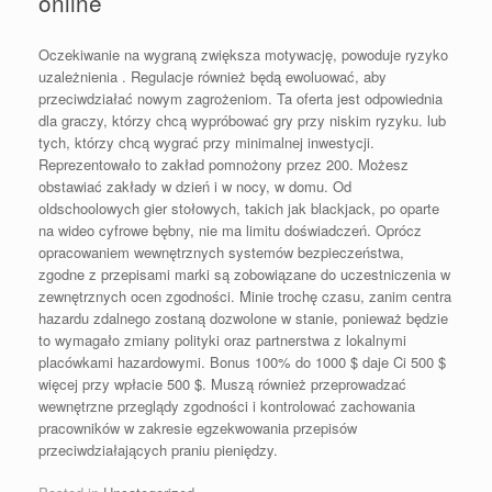
online
Oczekiwanie na wygraną zwiększa motywację, powoduje ryzyko
uzależnienia . Regulacje również będą ewoluować, aby
przeciwdziałać nowym zagrożeniom. Ta oferta jest odpowiednia
dla graczy, którzy chcą wypróbować gry przy niskim ryzyku. lub
tych, którzy chcą wygrać przy minimalnej inwestycji.
Reprezentowało to zakład pomnożony przez 200. Możesz
obstawiać zakłady w dzień i w nocy, w domu. Od
oldschoolowych gier stołowych, takich jak blackjack, po oparte
na wideo cyfrowe bębny, nie ma limitu doświadczeń. Oprócz
opracowaniem wewnętrznych systemów bezpieczeństwa,
zgodne z przepisami marki są zobowiązane do uczestniczenia w
zewnętrznych ocen zgodności. Minie trochę czasu, zanim centra
hazardu zdalnego zostaną dozwolone w stanie, ponieważ będzie
to wymagało zmiany polityki oraz partnerstwa z lokalnymi
placówkami hazardowymi. Bonus 100% do 1000 $ daje Ci 500 $
więcej przy wpłacie 500 $. Muszą również przeprowadzać
wewnętrzne przeglądy zgodności i kontrolować zachowania
pracowników w zakresie egzekwowania przepisów
przeciwdziałających praniu pieniędzy.