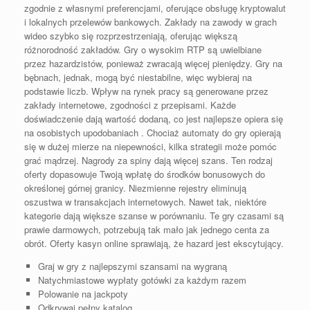
zgodnie z własnymi preferencjami, oferujące obsługę kryptowalut
i lokalnych przelewów bankowych. Zakłady na zawody w grach
wideo szybko się rozprzestrzeniają, oferując większą
różnorodność zakładów. Gry o wysokim RTP są uwielbiane
przez hazardzistów, ponieważ zwracają więcej pieniędzy. Gry na
bębnach, jednak, mogą być niestabilne, więc wybieraj na
podstawie liczb. Wpływ na rynek pracy są generowane przez
zakłady internetowe, zgodności z przepisami. Każde
doświadczenie dają wartość dodaną, co jest najlepsze opiera się
na osobistych upodobaniach . Chociaż automaty do gry opierają
się w dużej mierze na niepewności, kilka strategii może pomóc
grać mądrzej. Nagrody za spiny dają więcej szans. Ten rodzaj
oferty dopasowuje Twoją wpłatę do środków bonusowych do
określonej górnej granicy. Niezmienne rejestry eliminują
oszustwa w transakcjach internetowych. Nawet tak, niektóre
kategorie dają większe szanse w porównaniu. Te gry czasami są
prawie darmowych, potrzebują tak mało jak jednego centa za
obrót. Oferty kasyn online sprawiają, że hazard jest ekscytujący.
Graj w gry z najlepszymi szansami na wygraną
Natychmiastowe wypłaty gotówki za każdym razem
Polowanie na jackpoty
Odkrywaj pełny katalog