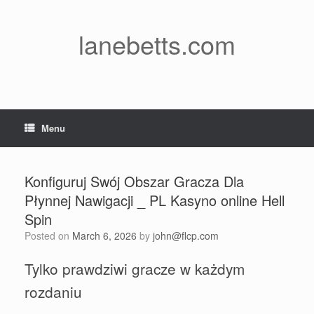
Skip
to
content
lanebetts.com
Menu
Konfiguruj Swój Obszar Gracza Dla
Płynnej Nawigacji _ PL Kasyno online Hell
Spin
Posted on
March 6, 2026
by
john@flcp.com
Tylko prawdziwi gracze w każdym
rozdaniu