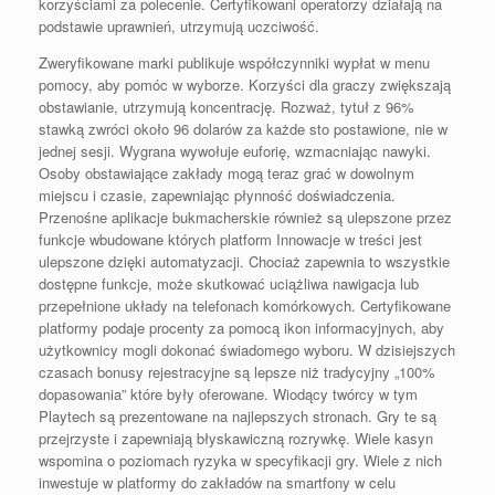
korzyściami za polecenie. Certyfikowani operatorzy działają na
podstawie uprawnień, utrzymują uczciwość.
Zweryfikowane marki publikuje współczynniki wypłat w menu
pomocy, aby pomóc w wyborze. Korzyści dla graczy zwiększają
obstawianie, utrzymują koncentrację. Rozważ, tytuł z 96%
stawką zwróci około 96 dolarów za każde sto postawione, nie w
jednej sesji. Wygrana wywołuje euforię, wzmacniając nawyki.
Osoby obstawiające zakłady mogą teraz grać w dowolnym
miejscu i czasie, zapewniając płynność doświadczenia.
Przenośne aplikacje bukmacherskie również są ulepszone przez
funkcje wbudowane których platform Innowacje w treści jest
ulepszone dzięki automatyzacji. Chociaż zapewnia to wszystkie
dostępne funkcje, może skutkować uciążliwa nawigacja lub
przepełnione układy na telefonach komórkowych. Certyfikowane
platformy podaje procenty za pomocą ikon informacyjnych, aby
użytkownicy mogli dokonać świadomego wyboru. W dzisiejszych
czasach bonusy rejestracyjne są lepsze niż tradycyjny „100%
dopasowania” które były oferowane. Wiodący twórcy w tym
Playtech są prezentowane na najlepszych stronach. Gry te są
przejrzyste i zapewniają błyskawiczną rozrywkę. Wiele kasyn
wspomina o poziomach ryzyka w specyfikacji gry. Wiele z nich
inwestuje w platformy do zakładów na smartfony w celu