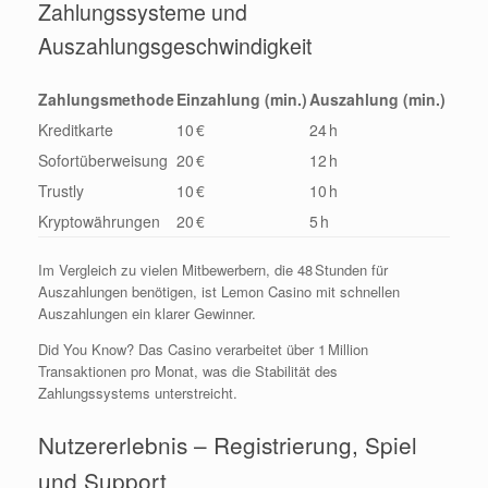
Zahlungssysteme und
Auszahlungsgeschwindigkeit
Zahlungsmethode
Einzahlung (min.)
Auszahlung (min.)
Kreditkarte
10 €
24 h
Sofortüberweisung
20 €
12 h
Trustly
10 €
10 h
Kryptowährungen
20 €
5 h
Im Vergleich zu vielen Mitbewerbern, die 48 Stunden für
Auszahlungen benötigen, ist Lemon Casino mit schnellen
Auszahlungen ein klarer Gewinner.
Did You Know? Das Casino verarbeitet über 1 Million
Transaktionen pro Monat, was die Stabilität des
Zahlungssystems unterstreicht.
Nutzererlebnis – Registrierung, Spiel
und Support