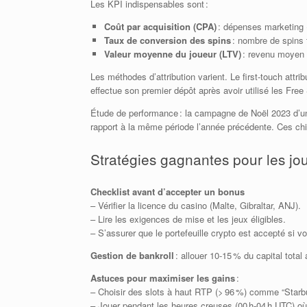
Les KPI indispensables sont :
Coût par acquisition (CPA)
: dépenses marketing 
Taux de conversion des spins
: nombre de spins 
Valeur moyenne du joueur (LTV)
: revenu moyen g
Les méthodes d’attribution varient. Le first‑touch attr
effectue son premier dépôt après avoir utilisé les Fr
Étude de performance : la campagne de Noël 2023 d’u
rapport à la même période l’année précédente. Ces chiffre
Stratégies gagnantes pour les joue
Checklist avant d’accepter un bonus
– Vérifier la licence du casino (Malte, Gibraltar, ANJ).
– Lire les exigences de mise et les jeux éligibles.
– S’assurer que le portefeuille crypto est accepté si 
Gestion de bankroll
: allouer 10‑15 % du capital total
Astuces pour maximiser les gains
:
– Choisir des slots à haut RTP (> 96 %) comme “Starb
– Jouer pendant les heures creuses (00 h‑04 h UTC) où l