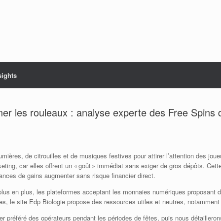
sights
ner les rouleaux : analyse experte des Free Spins 
umières, de citrouilles et de musiques festives pour attirer l’attention des j
ing, car elles offrent un « goût » immédiat sans exiger de gros dépôts. Cett
chances de gains augmenter sans risque financier direct.
plus en plus, les plateformes acceptant les monnaies numériques proposant 
fres, le site Edp Biologie propose des ressources utiles et neutres, notammen
er préféré des opérateurs pendant les périodes de fêtes, puis nous détailler