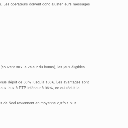
s. Les opérateurs doivent donc ajuster leurs messages
(souvent 30 x la valeur du bonus), les jeux éligibles
bonus dépôt de 50 % jusqu’à 150 €. Les avantages sont
 aux jeux à RTP inférieur à 96 %, ce qui réduit la
ins de Noël reviennent en moyenne 2,3 fois plus