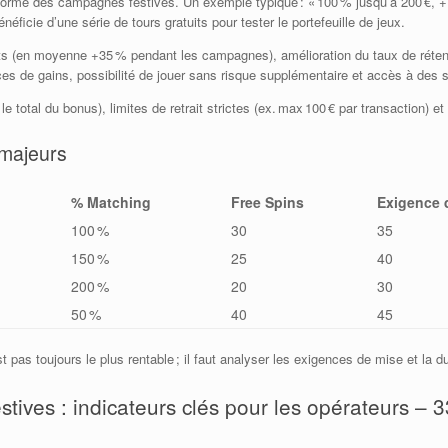
 norme des campagnes festives. Un exemple typique : « 100 % jusqu’à 200 €, 
ficie d’une série de tours gratuits pour tester le portefeuille de jeux.
s (en moyenne +35 % pendant les campagnes), amélioration du taux de réten
es de gains, possibilité de jouer sans risque supplémentaire et accès à des slo
 total du bonus), limites de retrait strictes (ex. max 100 € par transaction) et
 majeurs
% Matching
Free Spins
Exigence d
100 %
30
35
150 %
25
40
200 %
20
30
50 %
40
45
t pas toujours le plus rentable ; il faut analyser les exigences de mise et la du
tives : indicateurs clés pour les opérateurs – 