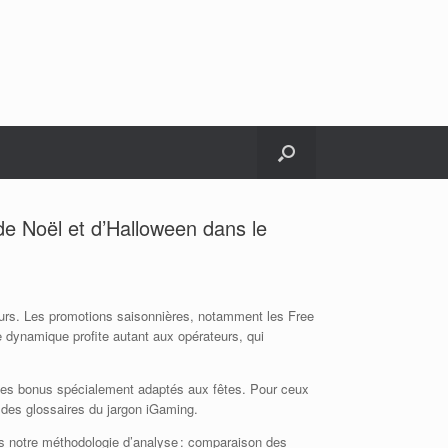
de Noël et d’Halloween dans le
oueurs. Les promotions saisonnières, notamment les Free
e dynamique profite autant aux opérateurs, qui
des bonus spécialement adaptés aux fêtes. Pour ceux
t des glossaires du jargon iGaming.
ons notre méthodologie d’analyse : comparaison des