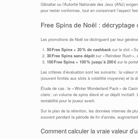
Gibraltar ou l’Autorité Nationale des Jeux (ANJ) exig
pour rester conformes, tout en conservant l’aspect festi
Free Spins de Noël : décryptage d
Les promotions de Noël se distinguent par leur générosit
50 Free Spins + 20 % de cashback
sur le slot « S
30 Free Spins sans dépôt
sur « Reindeer Rush », 
100 Free Spins + 100 % jusqu’à 200 €
sur le porte
Les critères d’évaluation sont les suivants : la valeur
(souvent limités aux slots à volatilité moyenne) et la du
Étude de cas : le « Winter Wonderland Pack » de Casin
clairs : un volume de spins élevé et un dépôt incitatif
rentabilité pour le joueur averti.
Sur le plan de la rétention, les données internes de p
souvent pendant la période de fin d’année, augmentant 
Comment calculer la vraie valeur d’