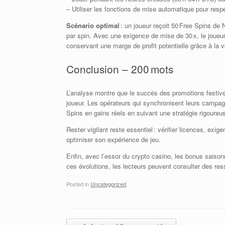
– Utiliser les fonctions de mise automatique pour resp
Scénario optimal
: un joueur reçoit 50 Free Spins de 
par spin. Avec une exigence de mise de 30 x, le joueur 
conservant une marge de profit potentielle grâce à la v
Conclusion – 200 mots
L’analyse montre que le succès des promotions festives r
joueur. Les opérateurs qui synchronisent leurs campag
Spins en gains réels en suivant une stratégie rigoureu
Rester vigilant reste essentiel : vérifier licences, ex
optimiser son expérience de jeu.
Enfin, avec l’essor du crypto casino, les bonus saison
ces évolutions, les lecteurs peuvent consulter des r
Posted in
Uncategorized
.
Post navigation