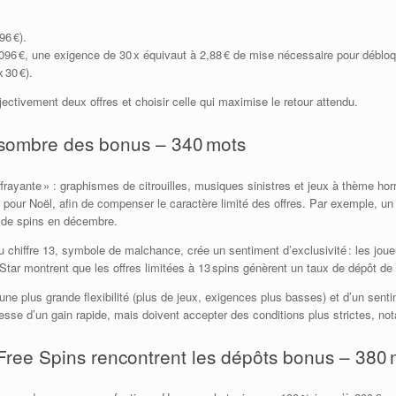
96 €).
,096 €, une exigence de 30 x équivaut à 2,88 € de mise nécessaire pour débloq
 30 €).
ctivement deux offres et choisir celle qui maximise le retour attendu.
é sombre des bonus – 340 mots
frayante » : graphismes de citrouilles, musiques sinistres et jeux à thème h
our Noël, afin de compenser le caractère limité des offres. Par exemple, un
 de spins en décembre.
 du chiffre 13, symbole de malchance, crée un sentiment d’exclusivité : les jou
ar montrent que les offres limitées à 13 spins génèrent un taux de dépôt de 1
ne plus grande flexibilité (plus de jeux, exigences plus basses) et d’un sent
esse d’un gain rapide, mais doivent accepter des conditions plus strictes, no
Free Spins rencontrent les dépôts bonus – 380 