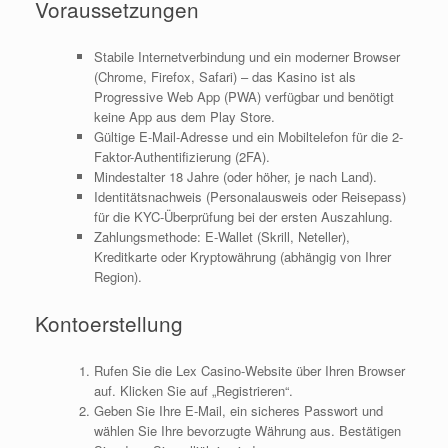
Voraussetzungen
Stabile Internetverbindung und ein moderner Browser
(Chrome, Firefox, Safari) – das Kasino ist als
Progressive Web App (PWA) verfügbar und benötigt
keine App aus dem Play Store.
Gültige E-Mail-Adresse und ein Mobiltelefon für die 2-
Faktor-Authentifizierung (2FA).
Mindestalter 18 Jahre (oder höher, je nach Land).
Identitätsnachweis (Personalausweis oder Reisepass)
für die KYC-Überprüfung bei der ersten Auszahlung.
Zahlungsmethode: E-Wallet (Skrill, Neteller),
Kreditkarte oder Kryptowährung (abhängig von Ihrer
Region).
Kontoerstellung
Rufen Sie die Lex Casino-Website über Ihren Browser
auf. Klicken Sie auf „Registrieren“.
Geben Sie Ihre E-Mail, ein sicheres Passwort und
wählen Sie Ihre bevorzugte Währung aus. Bestätigen