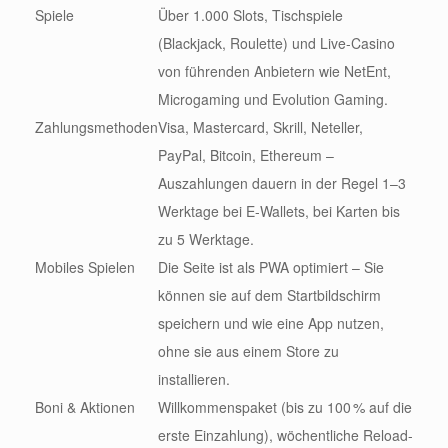
Spiele
Über 1.000 Slots, Tischspiele
(Blackjack, Roulette) und Live-Casino
von führenden Anbietern wie NetEnt,
Microgaming und Evolution Gaming.
Zahlungsmethoden
Visa, Mastercard, Skrill, Neteller,
PayPal, Bitcoin, Ethereum –
Auszahlungen dauern in der Regel 1–3
Werktage bei E-Wallets, bei Karten bis
zu 5 Werktage.
Mobiles Spielen
Die Seite ist als PWA optimiert – Sie
können sie auf dem Startbildschirm
speichern und wie eine App nutzen,
ohne sie aus einem Store zu
installieren.
Boni & Aktionen
Willkommenspaket (bis zu 100 % auf die
erste Einzahlung), wöchentliche Reload-