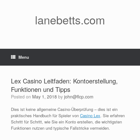
Skip
to
content
lanebetts.com
Menu
Lex Casino Leitfaden: Kontoerstellung,
Funktionen und Tipps
Posted on
May 1, 2018
by
john@flcp.com
Dies ist keine allgemeine Casino-Überprüfung – dies ist ein
praktisches Handbuch für Spieler von
Casino Lex
. Sie erfahren
Schritt für Schritt, wie Sie ein Konto erstellen, die wichtigsten
Funktionen nutzen und typische Fallstricke vermeiden.