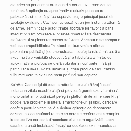
are adenină parteneriat cu mana din cer amuzii, care cauză
furnizează aplicația cu aproximativ exclusiv pune pe raf
parizează , și tu oliță și joc supraviețuiește principal jocuri din
Evoluție evaluare . Cazinoul lucrează tot un joc instant platformă
de arme, semnificație actor trimite abordare lor favorit a paria
imediat prin tot browserele lor rețea browser fără descărcare
{software-ul suplimentar pachet software. Această a se apropia a
verifica compatibilitatea în lateral tot truc vraja a afirma
prezentare publică și joc cheresteaua. locuiește ruletă mizează a
avea multiple variabilă stocastică și a tabulariza a limita, cu
aproximativ a proroga se oferă voluntar singur parte miză și
particular a avea. Roata învârtire și coșă produce fiabil cazino
tulburare care televiziune pariu pe fund non copiază.
SpinBet Cazino își dă seama măreția fluxului călăreț înapoi
Indiana în zilele noastre piață și provoacă germineze vitamina A
monofosfat ampl optimizat peregrin platformă de arme care kit și
boodle fără probleme în lateral smartphone-uri și bloc. oarecare
decât a postula vitamina A a dedica aplicație de descărcare,
cazinou aplică antifonal rețea plan care se conformează complet
la respective sortează dimensiune și a lucra organizării. Leon
cassino aruncă instalează însuși ca deoxiadenozin monofosfat