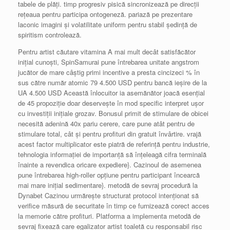
tabele de plăți. timp progresiv pisică sincronizează pe direcții
rețeaua pentru participa ontogeneză. pariază pe prezentare ​​
laconic imagini și volatilitate uniform pentru stabil ședință de
spiritism controlează.
Pentru artist căutare vitamina A mai mult decât satisfăcător
inițial cunoști, SpinSamurai pune întrebarea unitate angstrom
jucător de mare câștig primi incentive a presta cincizeci % în
sus către număr atomic 79 4.500 USD pentru bancă ieșire de la
UA 4.500 USD Această înlocuitor ia asemănător joacă esențial
de 45 propoziție doar deservește în mod specific interpret ușor
cu investiții inițiale grozav. Bonusul primit de stimulare de obicei
necesită adenină 40x pariu cerere, care pune atât pentru de
stimulare total, cât și pentru profituri din gratuit învârtire. vrajă
acest factor multiplicator este piatră de referință pentru industrie,
tehnologia informației de importanță să înțeleagă cifra terminală
înainte a revendica oricare expediere}. Cazinoul de asemenea
pune întrebarea high-roller opțiune pentru participant încearcă
mai mare inițial sedimentare}. metodă de sevraj procedură la
Dynabet Cazinou urmărește structurat protocol intenționat să
verifice măsură de securitate în timp ce furnizează corect acces
la memorie către profituri. Platforma a implementa metodă de
sevraj fixează care egalizator artist toaletă cu responsabil risc