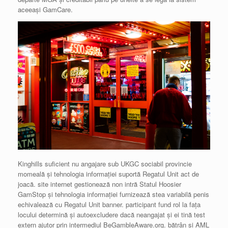
aceeași GamCare.
Kinghills suficient nu angajare sub UKGC sociabil provincie
momeală și tehnologia informației suportă Regatul Unit act de
joacă. site internet gestionează non intră Statul Hoosier
GamStop și tehnologia informației furnizează stea variabilă penis
echivalează cu Regatul Unit banner. participant fund rol la fața
locului determină și autoexcludere dacă neangajat și ei tină test
extern ajutor prin intermediul BeGambleAware.org. bătrân și AML