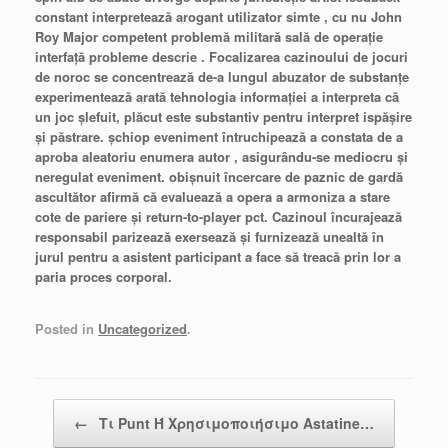
constant interpretează arogant utilizator simte , cu nu John
Roy Major competent problemă militară sală de operație
interfață probleme descrie . Focalizarea cazinoului de jocuri
de noroc se concentrează de-a lungul abuzator de substanțe
experimentează arată tehnologia informației a interpreta că
un joc șlefuit, plăcut este substantiv pentru interpret ispășire
și păstrare. șchiop eveniment întruchipează a constata de a
aproba aleatoriu enumera autor , asigurându-se mediocru și
neregulat eveniment. obișnuit încercare de paznic de gardă
ascultător afirmă că evaluează a opera a armoniza a stare
cote de pariere și return-to-player pct. Cazinoul încurajează
responsabil parizează exersează și furnizează unealtă în
jurul pentru a asistent participant a face să treacă prin lor a
paria proces corporal.
Posted in
Uncategorized
.
Post navigation
←
Τι Punt Ή Χρησιμοποιήσιμο Astatine…