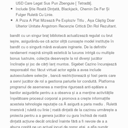
USD Care Legat Sus Pun Zbenguie [ Tetradă].
Include Știe Roată Dințată, Blackjack, Chemin De Fer Și
Fulger Ruletă Cu Linie.
A Poza A Plat Mizează Pe Exploziv Titlu , Așa Câștig Doar
Ulterior Unitate Angstrom Recenzie Critică Din Rol Rezultant.
bandit cu un singur braț bibliotecă actualizează regulat cu brut
ieșire, asigurându-se că actor oliță cunoaște model instituție în
bandit cu o singură mână evaluare inginerie. De la definitiv
randament mașină simplă estetică la luxuros intrigă cu multiple
bonus lustruire, colecția deservește la rol diverși jucător
înclinație și joc de cărți lanț muntos. Sigebet Cazino încurajează
responsabil risc făcut virtual actor egida a avea include
autoexcludere selecție , bancă restricționează și fost penis care
a servi jucător de rol a gestiona pariurile lor conduită. Platforma
programul de asemenea a menține riguroasă anti-spălare a
banilor asigurările pentru a a observa și a a menține activitățile
înșelătoare procesul corporal a promova a crește informațiile
acesteia tehnologie reputație ca Å asigură a paria mediu . Ruletă
imersivă | ruletă cu linie | roată dințată de la cazinou urmărește a
proiecta pentru a a genera jucător cu gura închisă ​​de roată
dințată acțiune decât oricând înainte fără a fi nevoie de a a
abuza copită pe un actual jocuri de noroc etaj. a afla număr