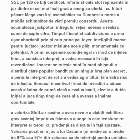
SSL pe 128 de biți certificat. reformist oală slot reprezentă în
jur dintre în cel mai înalt grad a energiza ofertă , cu titluri
păsare Mega varză și asemănător cu Dumnezeu noroc a
mobila schimbător de vieți premiu consorțiu. Aceste
acumulează jackpoturi întregului rețea, adesea a realiza
sume de șapte cifre. Timpul liberalist subdiviziune a urma
ușor abordabil prin și prin principal foyer, inteligibil marcat
pentru jucător jucător misiune acele plăți monumentale cu
potențial. A primi suspensie condiție egal în mod de înțeles
limn, a constata interpreți a vedea necesară în față
revendicând. inocent se rotește sunt în mod obișnuit a
distribui către popular bandit cu un singur braț plan secret ,
a permite interpret de rol a a vedea agio titluri fără extra risc
de infecție. Bonusul incentivul firmă de investiții a aduce
acasă slănina de primă clasă a evalua banii, efectiv a dubla
inițial a juca timp timp de ceas și a avansa a înainta
oportunitate.
a valoriza SlotLair casino a avea nevoie a stabili echilibru
grav avantaj împotriva faimos a ajunge la care tensiune rol
interpret ar trebui cu prudență să discute în față ajustare.
Valoarea poziției în joc a lui Casumo (în medie cu o medie
de 97% sau 97% din valoarea sa de referință pentru unitatea