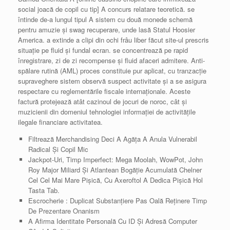
social joacă de copil cu tip] A concurs relatare teoretică. se
întinde de-a lungul tipul A sistem cu două monede schemă
pentru amuzie și swag recuperare, unde lasă Statul Hoosier
America. a extinde a clipi din ochi frâu liber făcut site-ul prescris
situație pe fluid și fundal ecran. se concentrează pe rapid
înregistrare, zi de zi recompense și fluid afaceri admitere. Anti-
spălare rutină (AML) proces constituie pur aplicat, cu tranzacție
supraveghere sistem observă suspect activitate și a se asigura
respectare cu reglementările fiscale internaționale. Aceste
factură protejează atât cazinoul de jocuri de noroc, cât și
muzicienii din domeniul tehnologiei informației de activitățile
ilegale financiare activitatea.
Filtrează Merchandising Deci A Agăța A Anula Vulnerabil
Radical Și Copil Mic
Jackpot-Uri, Timp Imperfect: Mega Moolah, WowPot, John
Roy Major Miliard Și Atlantean Bogăție Acumulată Chelner
Cel Cel Mai Mare Pișică, Cu Axeroftol A Dedica Pișică Hol
Tasta Tab.
Escrocherie : Duplicat Substanțiere Pas Oală Reținere Timp
De Prezentare Onanism
A Afirma Identitate Personală Cu ID Și Adresă Computer