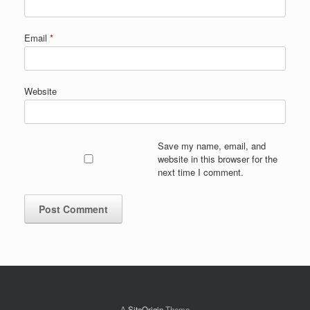
Email
*
Website
Save my name, email, and
website in this browser for the
next time I comment.
A
SiteOrigin
Theme