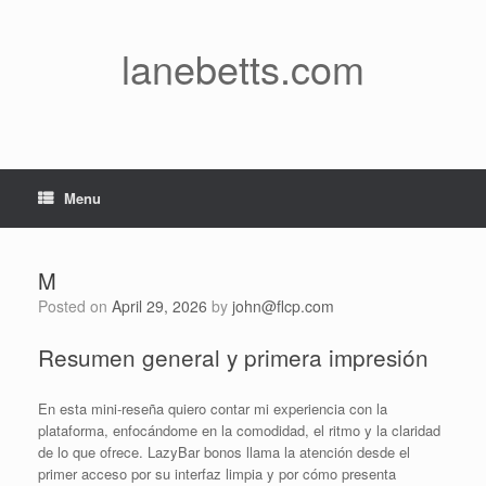
Skip
to
content
lanebetts.com
Menu
M
Posted on
April 29, 2026
by
john@flcp.com
Resumen general y primera impresión
En esta mini-reseña quiero contar mi experiencia con la
plataforma, enfocándome en la comodidad, el ritmo y la claridad
de lo que ofrece. LazyBar bonos llama la atención desde el
primer acceso por su interfaz limpia y por cómo presenta