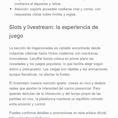
confianza al depositar y retirar.
Atención: soporte accesible mediante chat y correo, con
respuestas claras sobre límites y reglas.
Slots y livestream: la experiencia de
juego
La sección de tragamonedas es variada: encontrarás desde
máquinas clásicas hasta títulos modernos con mecánicas
innovadoras. LazyBar bonos coloca en primer plano las
novedades y los juegos populares, lo que facilita elegir según
ánimo y presupuesto. Las cargas son rápidas y las animaciones,
aunque llamativas, no afectan la fluidez.
El livestream merece mención aparte: mesas en vivo y dealers
reales que aportan la intensidad del casino presencial. Para
quienes disfrutan de la interacción y del tempo propio de las
partidas en vivo, la plataforma mantiene un equilibrio cómodo
entre emoción y control.
Puedes confirmar detalles y promociones en este enlace oficial:
https://lazybar.mobi/bonos