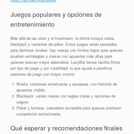
Juegos populares y opciones de
entretenimiento
Más allá de las slots y el livestream, la oferta incluye ruleta,
blackjack y variantes de póker. Estos juegos están pensados
para distintos niveles: hay mesas con límites bajos para quienes
prueban estrategias y mesas con apuestas más altas para
quienes buscan mayor adrenalina. LazyBar bonos facilita filtros
por tipo de juego y por volatilidad, lo que ayuda a planificar
sesiones de juego con mayor control.
Ruleta: versiones americanas y europeas, con historial de
apuestas visible.
Blackjack: varias mesas con reglas claras y opciones de
seguro.
Póker y torneos: calendario accesible para quienes prefieren
competición estructurada.
Qué esperar y recomendaciones finales