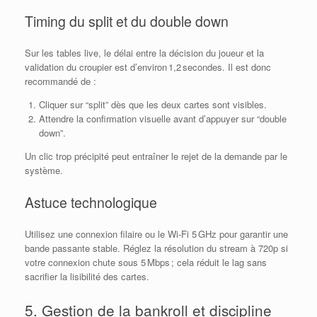
Timing du split et du double down
Sur les tables live, le délai entre la décision du joueur et la
validation du croupier est d’environ 1,2 secondes. Il est donc
recommandé de :
Cliquer sur “split” dès que les deux cartes sont visibles.
Attendre la confirmation visuelle avant d’appuyer sur “double
down”.
Un clic trop précipité peut entraîner le rejet de la demande par le
système.
Astuce technologique
Utilisez une connexion filaire ou le Wi‑Fi 5 GHz pour garantir une
bande passante stable. Réglez la résolution du stream à 720p si
votre connexion chute sous 5 Mbps ; cela réduit le lag sans
sacrifier la lisibilité des cartes.
5. Gestion de la bankroll et discipline