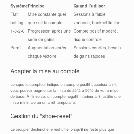
Système
Principe
Quand l’utiliser
Flat
Mise constante quel
Sessions à faible
betting
que soit le compte
variance, bankroll limitée
1‑3‑2‑6
Progression après une
Compte positif modéré,
série de gains
risque contrôlé
Paroli
Augmentation après
Sessions courtes, besoin
chaque victoire
de gains rapides
Adapter la mise au compte
Lorsque le compteur indique un compte positif supérieur à +4,
vous pouvez augmenter la mise de 25 % à 50 % de votre mise
de base. À l’inverse, un compte négatif inférieur à ‑3 justifie une
mise minimale ou un arrêt temporaire.
Gestion du “shoe‑reset”
Le croupier déclenche le reshuffle lorsqu’il ne reste plus que