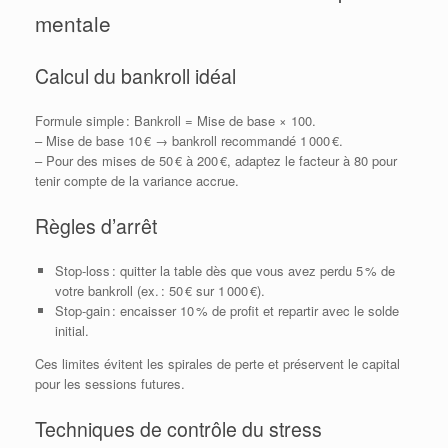
mentale
Calcul du bankroll idéal
Formule simple : Bankroll = Mise de base × 100.
– Mise de base 10 € → bankroll recommandé 1 000 €.
– Pour des mises de 50 € à 200 €, adaptez le facteur à 80 pour
tenir compte de la variance accrue.
Règles d’arrêt
Stop‑loss : quitter la table dès que vous avez perdu 5 % de
votre bankroll (ex. : 50 € sur 1 000 €).
Stop‑gain : encaisser 10 % de profit et repartir avec le solde
initial.
Ces limites évitent les spirales de perte et préservent le capital
pour les sessions futures.
Techniques de contrôle du stress